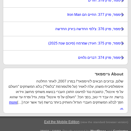
גיימפוד, פרק 378: הודים
גיימפוד, פרק 377: החיים הם Iron Man
גיימפוד, פרק 376: צ'לסי החדשה ביורק החדשה
גיימפוד, פרק 375: העידן שמרמה (סיכום שנת 2025)
גיימפוד, פרק 374: דברים נלוזים
About גיימפאד
שלום, וברוכים הבאים ל'גיימפאד'! במרץ 2007, לאחר החלטה
אימפולסיבית-משהו, עלה לאוויר (על פלטפורמת "בלוגלי") בלוג המשחקים "העולם
על פי אינטל", כתגובת-נגד למיעוט התוכן העברי בנושא משחקי מחשב ווידאו
ברשת. זה עבד די טוב, בסך הכל. "העולם על פי אינטל" צמח, גדל ופרח עד שהוא
הפך לבלוג המשחקים העברי הגדול והוותיק ביותר ברשת (עד אשר יוכח […]
more
→
.
Exit the Mobile Edition
(view the standard browser version)
Carrington
and
WordPress
Proudly powered by
.
התחבר
|
הרשמה