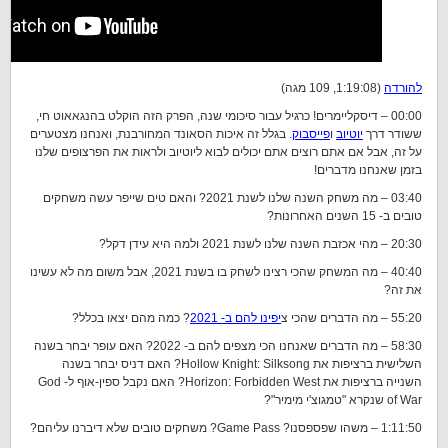
להורדה
(1:19:08, 109 מגה)
00:00 – דיסקליימרים! כרגיל עבור סיכומי שנה, הפרק הזה הוקלט בהנגאאוט חי,
ששודר דרך
יוטיוב
ו
פייסבוק
. בגלל זה איכות הסאונד המחורבנת, ואנחנו מצטערים
על זה, אבל אם אתם רוצים אתם יכולים לבוא ליוטיוב ולראות את הפרצופים שלנו
בזמן שאנחנו מדברים!
03:40 – מה משחק השנה שלנו לשנת 2021? והאם טים שייפר עשה משחקים
טובים ב- 15 השנים האחרונות?
20:30 – מהי אכזבת השנה שלנו לשנת 2021 ולמה היא עידן דקל?
40:40 – מה המשחק שהכי רצינו לשחק בו בשנת 2021, אבל משום מה לא עשינו
את זה?
55:20 – מה הדברים שהכי צ
יפינו להם ב- 2021
? כמה מהם יצאו בכלל?
58:30 – מה הדברים שאנחנו הכי מצפים להם ב- 2022? האם עופר יבחר בשנה
השלישית ברציפות את Hollow Knight: Silksong? האם דניס יבחר בשנה
השנייה ברציפות את Horizon: Forbidden West? האם נקבל ספין-אוף ל- God
of War שנקרא "טמגוצ'י מימיר"?
1:11:50 – משהו שפספסנו? Game Pass? משחקים טובים שלא דיברנו עליהם?