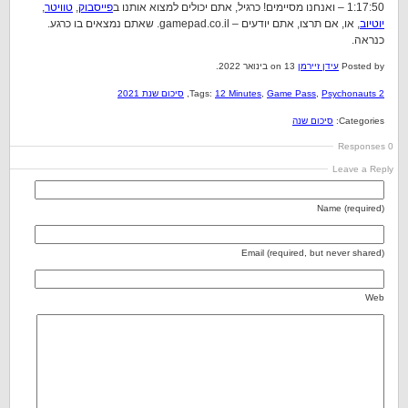
1:17:50 – ואנחנו מסיימים! כרגיל, אתם יכולים למצוא אותנו ב
פייסבוק
,
טוויטר
,
יוטיוב
, או, אם תרצו, אתם יודעים – gamepad.co.il. שאתם נמצאים בו כרגע.
כנראה.
Posted by
עידן זיירמן
on 13 בינואר 2022.
Psychonauts 2
,
Game Pass
,
12 Minutes
Tags:
,
סיכום שנת 2021
Categories:
סיכום שנה
0 Responses
Leave a Reply
Name (required)
Email (required, but never shared)
Web