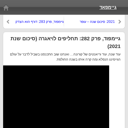
גיימפאד
2021: סיכום שנה – עופר
גיימפוד, פרק 283: דורף הוא הצדק
גיימפוד, פרק 282: תחליפים לויאגרה (סיכום שנת
2021)
עוד שנה, עוד וריאנטים של קורונה… ואנחנו שוב התכנסנו בשביל לדבר על עולם
הגיימינג הנפלא ומה קרה איתו בשנה החולפת.