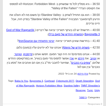
36:50 – גיא ממליץ לכל מי שמשחק ב- Horizon: Forbidden West לא לפספס
את הקווסט הצדדי "Valley of the Fallen".
38:00 – הוא גם התחיל לשחק ב- Stardew Valley! כן! משום מה לא העלנו את
הרעיון לקרוסאובר המבטיח "Stardew Valley of the Fallen" בפרק הזה, אבל
היינו צריכים.
40:00 – חדשות! יש לנו בעיקר תאריכי יציאה של דברים (
,
God of War Ragnarök
Bayonetta 3
ו
המשחק החדש של סאם ברלו
).
41:40 – בחדשות שאינן תאריכי יציאה:
יוניטי התאחדו עם IronSource
?
42:50 –
משחק חדש של Aliens
! אנחנו עוד לא יודעים עליו (כמעט) כלום.
44:00 – אנחנו מסיימים! זה היה קצר הפעם. חפשו אותנו ב
פייסבוק
,
טוויטר
,
או
יוטיוב
. את
זיירמן
או
ארז
אפשר לתפוס מדי פעם בטוויץ', או בפודקאסט החדש
שלהם, "
צופים בין כוכבים
", שמיועד לחובבי מד"ב בין אם הם אוהבים את "מסע בין
כוכבים" ובין אם לא!
Posted by
עידן זיירמן
on 24 ביולי 2022.
Tags:
Baba Is You
,
Bayonetta 3
,
Cuphead
,
Cyberpunk 2077
,
Death Stranding
,
God
of War Ragnarök
,
Horizon Forbidden West
,
Stardew Valley
,
TMNT Shredder's
Revenge
,
Tunic
,
Unity
Categories:
גיימפוד
0 Responses