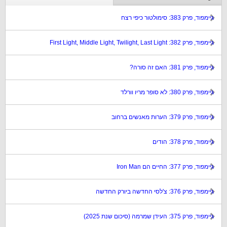
גיימפוד, פרק 383: סימולטור כיפי רצח
גיימפוד, פרק 382: First Light, Middle Light, Twilight, Last Light
גיימפוד, פרק 381: האם זה סורה?
גיימפוד, פרק 380: לא סופר מריו וורלד
גיימפוד, פרק 379: הערות מאנשים ברחוב
גיימפוד, פרק 378: הודים
גיימפוד, פרק 377: החיים הם Iron Man
גיימפוד, פרק 376: צ'לסי החדשה ביורק החדשה
גיימפוד, פרק 375: העידן שמרמה (סיכום שנת 2025)