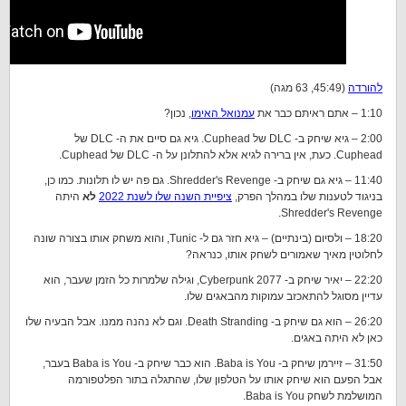
להורדה
(45:49, 63 מגה)
1:10 – אתם ראיתם כבר את
עמנואל האימו
, נכון?
2:00 – גיא שיחק ב- DLC של Cuphead. גיא גם סיים את ה- DLC של
Cuphead. כעת, אין ברירה לגיא אלא להתלונן על ה- DLC של Cuphead.
11:40 – גיא גם שיחק ב- Shredder's Revenge. גם פה יש לו תלונות. כמו כן,
בניגוד לטענות שלו במהלך הפרק,
ציפיית השנה שלו לשנת 2022
לא
היתה
Shredder's Revenge.
18:20 – ולסיום (בינתיים) – גיא חזר גם ל- Tunic, והוא משחק אותו בצורה שונה
לחלוטין מאיך שאמורים לשחק אותו, כנראה?
22:20 – יאיר שיחק ב- Cyberpunk 2077, וגילה שלמרות כל הזמן שעבר, הוא
עדיין מסוגל להתאכזב עמוקות מהבאגים שלו.
26:20 – הוא גם שיחק ב- Death Stranding. וגם לא נהנה ממנו. אבל הבעיה שלו
כאן לא היתה באגים.
31:50 – זיירמן שיחק ב- Baba is You. הוא כבר שיחק ב- Baba is You בעבר,
אבל הפעם הוא שיחק אותו על הטלפון שלו, שהתגלה בתור הפלטפורמה
המושלמת לשחק Baba is You.