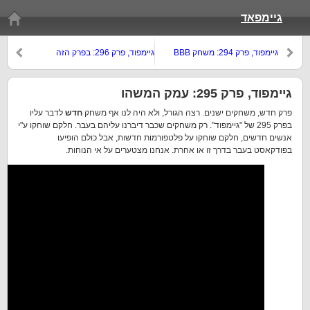
גיימפאד
גיימפוד, פרק 294: משחק BBB
גיימפוד, פרק 296: בפרק הזה
מסתתר חתול
גיימפוד, פרק 295: עמק המשהו
פרק חדש, משחקים ישנים. רצה הגורל, ולא היה לנו אף משחק
חדש
לדבר עליו
בפרק 295 של "גיימפוד". רק משחקים שכבר דיברנו עליהם בעבר. חלקם שוחקו ע"י
אנשים חדשים, חלקם שוחקו על פלטפורמות חדשות, אבל כולם הופיעו
בפודקאסט בעבר בדרך זו או אחרת. אנחנו מצטערים על אי הנוחות.