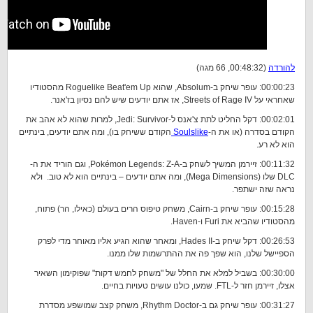
להורדה
(00:48:32, 66 מגה)
00:00:23: עופר שיחק ב-Absolum, שהוא Roguelike Beat'em Up מהסטודיו
שאחראי על Streets of Rage IV, אז אתם יודעים שיש להם נסיון בז'אנר.
00:02:01: דקל החליט לתת צ'אנס ל-Jedi: Survivor, למרות שהוא לא אהב את
הקודם בסדרה (או את ה-
Soulslike
הקודם ששיחק בו), ומה אתם יודעים, בינתיים
הוא לא רע.
00:11:32: זיירמן המשיך לשחק ב-Pokémon Legends: Z-A, וגם הוריד את ה-
DLC שלו (Mega Dimensions), ומה אתם יודעים – בינתיים הוא לא טוב. ולא
נראה שזה ישתפר.
00:15:28: עופר שיחק ב-Cairn, משחק טיפוס הרים בעולם (כאילו, הר) פתוח,
מהסטודיו שהביא את Furi ו-Haven.
00:26:53: דקל שיחק ב-Hades II, ומאחר שהוא הגיע אליו מאוחר מדי לפרק
הספיישל שלנו, הוא שפך פה את ההתרשמות שלו ממנו.
00:30:00: בשביל למלא את החלל של "משחק לחמש דקות" שפוקימון השאיר
אצלו, זיירמן חזר ל-FTL. שמעו, כולנו עושים טעויות בחיים.
00:31:27: עופר שיחק גם ב-Rhythm Doctor, משחק קצב שמושפע מסדרת