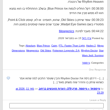
Rhythm Heaven של נינטנדו.
00:36:00: דקל החליט לנסות את Blue Prince, ובשלב ההתחלתי בו הוא נמצא
הוא לא ממש מבין את ההייפ
00:39:23: עופר שיחק ב-Old Skies, שהוא, תאמינו או לא, קווסט Point & Click,
מסטודיו בשם Wadjet Eye Games, שכבר שנים עושה קווסטים בסגנון הזה.
00:44:22: מעבר לפינה:
Mewgenics
Posted by
עידן דקל
on 15 בפברואר 2026.
Tags:
Absolum
,
Blue Prince
,
Cairn
,
FTL: Faster Than Light
,
Hades 2
,
Mega
Dimensions
,
Mewgenics
,
Old Skies
,
Pokemon Legends: Z-A
,
Rhythm Doctor
,
Star
Wars Jedi: Survivor
Categories:
גיימפוד
One Response
[…] – זיירמן ניסה את Rhythm Doctor והבין שעופר התכוון למה שהוא אמר
כשהוא שיחק בו והזהיר שזה משחק מאוד […]
by
גיימפאד » גיימפוד, פרק 379: הערות מאנשים ברחוב
on
מאי 11, 2026 at
23:29
Leave a Reply