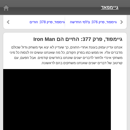
גיימפאד
גיימפוד, פרק 376: צ'לסי החדשה
גיימפוד, פרק 378: הודים
ביורק החדשה
גיימפוד, פרק 377: החיים הם Iron Man
אנחנו עדיין עמוק בעונת אחרי-החגים, כך שעדיין לא יצא אף משחק גדול שכולם
מדברים עליו. אז ממש כמו בפרק הקודם, כל מה שאנחנו עושים זה לנסות כל מיני
משחקי אינדי ולחזור לדברים ישנים שזנחנו בחודשים קודמים. אבל הפעם, עם
קורטוב של דברים ישנים שאנחנו משחקים בהם לראשונה.