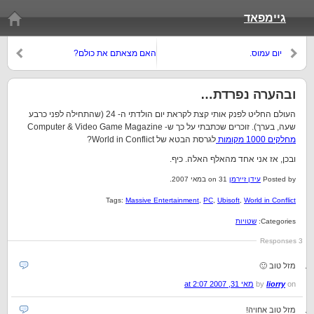
גיימפאד
יום עמוס.
האם מצאתם את כולם?
ובהערה נפרדת…
העולם החליט לפנק אותי קצת לקראת יום הולדתי ה- 24 (שהתחילה לפני כרבע
שעה, בערך). זוכרים שכתבתי על כך ש- Computer & Video Game Magazine
מחלקים 1000 מקומות
לגרסת הבטא של World in Conflict?
ובכן, אז אני אחד מהאלף האלה. כיף.
Posted by
עידן זיירמן
on 31 במאי 2007.
Tags:
Massive Entertainment
,
PC
,
Ubisoft
,
World in Conflict
Categories:
שטויות
3 Responses
מזל טוב 🙂
on
liorry
by
מאי 31, 2007 at 2:07
מזל טוב אחויה!