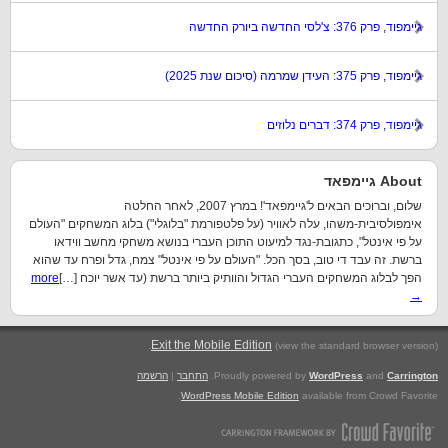
גיימפוד, פרק 376: צ'לסי החדשה ביורק החדשה
גיימפוד, פרק 375: העידן שמרמה (סיכום שנת 2025)
גיימפוד, פרק 374: דברים נלוזים
About גיימפאד
שלום, וברוכים הבאים ל'גיימפאד'! במרץ 2007, לאחר החלטה
אימפולסיבית-משהו, עלה לאוויר (על פלטפורמת "בלוגלי") בלוג המשחקים "העולם
על פי אינטל", כתגובת-נגד למיעוט התוכן העברי בנושא משחקי מחשב ווידאו
ברשת. זה עבד די טוב, בסך הכל. "העולם על פי אינטל" צמח, גדל ופרח עד שהוא
הפך לבלוג המשחקים העברי הגדול והוותיק ביותר ברשת (עד אשר יוכח […]
more
→
.
Exit the Mobile Edition
(view the standard browser version)
Carrington
and
WordPress
Proudly powered by
.
התחבר
|
הרשמה
WordPress Mobile Edition
available from Crowd Favorite.