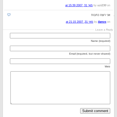
on
uzi230
by
מאי 31, 2007 at 15:39
אני רוצה כתבה!
on
ilanos
by
מאי 31, 2007 at 21:15
Leave a Reply
Name (required)
Email (required, but never shared)
Web