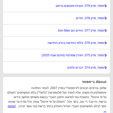
גיימפוד, פרק 379: הערות מאנשים ברחוב
גיימפוד, פרק 378: הודים
גיימפוד, פרק 377: החיים הם Iron Man
גיימפוד, פרק 376: צ'לסי החדשה ביורק החדשה
גיימפוד, פרק 375: העידן שמרמה (סיכום שנת 2025)
גיימפוד, פרק 374: דברים נלוזים
About גיימפאד
שלום, וברוכים הבאים ל'גיימפאד'! במרץ 2007, לאחר החלטה
אימפולסיבית-משהו, עלה לאוויר (על פלטפורמת "בלוגלי") בלוג המשחקים "העולם
על פי אינטל", כתגובת-נגד למיעוט התוכן העברי בנושא משחקי מחשב ווידאו
ברשת. זה עבד די טוב, בסך הכל. "העולם על פי אינטל" צמח, גדל ופרח עד שהוא
הפך לבלוג המשחקים העברי הגדול והוותיק ביותר ברשת (עד אשר יוכח […]
more
→