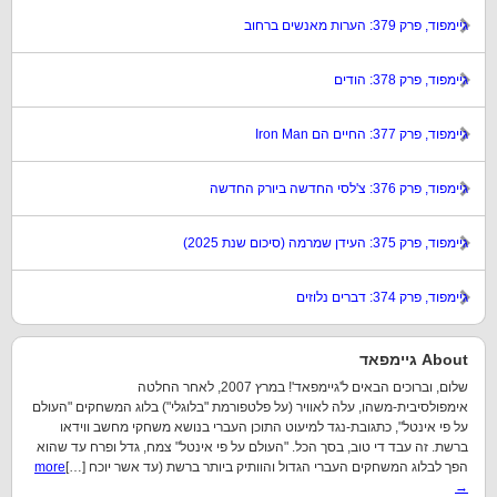
גיימפוד, פרק 379: הערות מאנשים ברחוב
גיימפוד, פרק 378: הודים
גיימפוד, פרק 377: החיים הם Iron Man
גיימפוד, פרק 376: צ'לסי החדשה ביורק החדשה
גיימפוד, פרק 375: העידן שמרמה (סיכום שנת 2025)
גיימפוד, פרק 374: דברים נלוזים
About גיימפאד
שלום, וברוכים הבאים ל'גיימפאד'! במרץ 2007, לאחר החלטה
אימפולסיבית-משהו, עלה לאוויר (על פלטפורמת "בלוגלי") בלוג המשחקים "העולם
על פי אינטל", כתגובת-נגד למיעוט התוכן העברי בנושא משחקי מחשב ווידאו
ברשת. זה עבד די טוב, בסך הכל. "העולם על פי אינטל" צמח, גדל ופרח עד שהוא
הפך לבלוג המשחקים העברי הגדול והוותיק ביותר ברשת (עד אשר יוכח […]
more
→