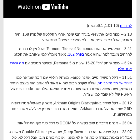
להורדה
(1:01:16, 56.1 מגה)
2:13 – עופר סיים את Prey בערך חצי שעה אחרי ההקלטה של פרק 168. היה
מאכזב, אבל באופן צפוי, אז… לא מאכזב בעצם? סתם גרוע.
3:41 – הוא סיים גם את Torment: Tides of Numenera, אבל אין לו הרבה
להרחיב מעבר למה שהוא אמר
בפרק 162
. מאוד מומלץ למי שאוהב את הסגנון.
6:24 – עופר שיחק “רק” 15-20 שעות ב-Persona 5, ובעיקר מסכים עם
מה שארז
אמר עליו
.
11:51 – דקל המשיך וסיים את Farpoint, משחק ה-VR עם רובה שנראה כמו
צינור של מכונת כביסה
, וגילה שקרב הבוס שהוא מאוד לא אהב הוא בעצם היחיד
במשחק, ושהמשחק משתפר משמעותית אחריו. הוא גם גילה שה-rest mode של
ה-PS4 שלו לא עובד כמו שצריך.
20:12 – דקל שיחק ב-Arkham Origins Blackgate, משחק סוג-של-מטרוידווניה
2.5D שמבוסס על סדרת Arkham, והוא נחמד בתור באטמן אבל לא משהו בתור
מטרוידווניה.
26:04 – אנחנו מדברים שוב בקצרה על DOOM כי דקל סוף סוף התחיל אותו.
28:07 – דקל שיחק גם הרבה ב-Deep Town, שהוא מין Cookie Clicker משודרג
אבל לא באמת בצורה טובה, והוא לא מעניין או כיף בשום מובן אבל דקל לא יכול