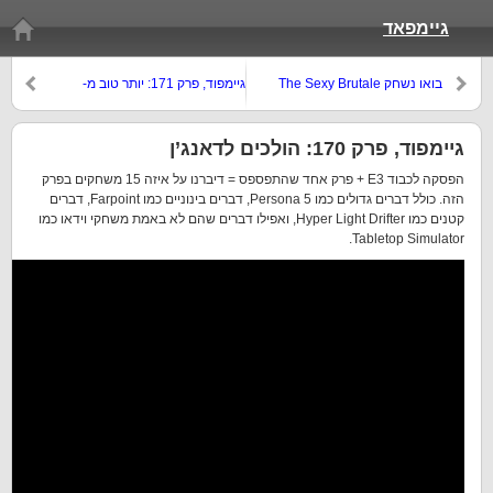
גיימפאד
בואו נשחק The Sexy Brutale
גיימפוד, פרק 171: יותר טוב מ-
Cookie Clicker
גיימפוד, פרק 170: הולכים לדאנג’ן
הפסקה לכבוד E3 + פרק אחד שהתפספס = דיברנו על איזה 15 משחקים בפרק
הזה. כולל דברים גדולים כמו Persona 5, דברים בינוניים כמו Farpoint, דברים
קטנים כמו Hyper Light Drifter, ואפילו דברים שהם לא באמת משחקי וידאו כמו
Tabletop Simulator.