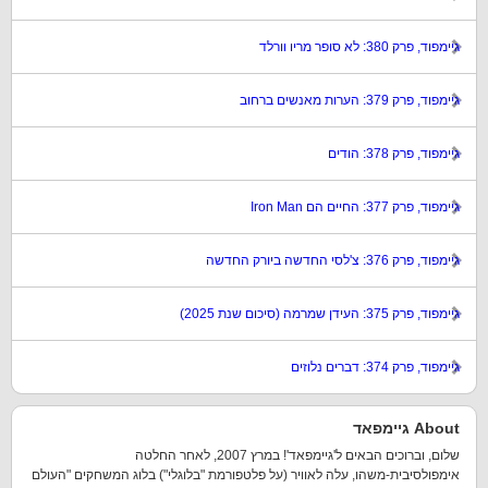
גיימפוד, פרק 380: לא סופר מריו וורלד
גיימפוד, פרק 379: הערות מאנשים ברחוב
גיימפוד, פרק 378: הודים
גיימפוד, פרק 377: החיים הם Iron Man
גיימפוד, פרק 376: צ'לסי החדשה ביורק החדשה
גיימפוד, פרק 375: העידן שמרמה (סיכום שנת 2025)
גיימפוד, פרק 374: דברים נלוזים
About גיימפאד
שלום, וברוכים הבאים ל'גיימפאד'! במרץ 2007, לאחר החלטה
אימפולסיבית-משהו, עלה לאוויר (על פלטפורמת "בלוגלי") בלוג המשחקים "העולם