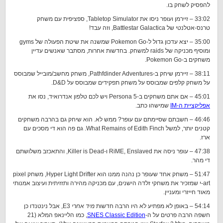
להפסיק לשחק בו.
33:02 – זיירמן ועופר ניסו את Tabletop Simulator, ספציפית עם משחק
טרנס-אטלנטי של Battlestar Galactica, וזה עבד!
35:00 – יצא עדכון גדול ל-Pokemon Go שמשנה את שיטת הפעולה של gyms
ומוסיף מכניקה של raids למשחק. בחדשות אחרות, מסתבר שאנשים עדיין
משחקים ב-Pokemon Go.
38:11 – זיירמן שיחק ב-Pathfdinder Adventures, משחק מחשב/מובייל שמבוסס
על משחק קלפים שמבוסס על משחק תפקידים שמבוסס על D&D.
45:01 – אם אתם משחקים ב-Persona 5 ויש לכם טלפון אנדרואיד, נסו את
אפליקציית ה-IM
שמישהו כתב.
46:46 – חשבתם שסיימתם עם עופר? ממש לא. הוא שיחק גם בהרבה משחקים
קטנים יותר, למשל What Remains of Edith Finch. גם פה הוא די מסכים עם
ארז.
47:38 – עופר ניסה את RiME, Enslaved ו-Killer is Dead, והתאכזב משלושתם
די מהר.
51:47 – משחק אחד שעופר כן נהנה ממנו הוא Hyper Light Drifter, משחק pixel
art-י שמזכיר את משחקי זלדה הישנים, עם מכניקה מהירה ותזזיתית ועיצוב אמנותי
מאוד חייזרי ומעניין.
54:14 – באופן לא מפתיע לא היו הרבה חדשות
מיד אחרי
E3, אבל נינטנדו כן
חשפה הרבה פרטים על ה-
SNES Classic Edition
, כמו הליינאפ המלא (21