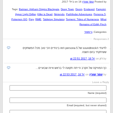
Posted by
עופר שוורץ
on 16 ביולי 2017.
Tags:
Batman: Arkham Origins Blackgate
,
Deep Town
,
Doom
,
Enslaved
,
Farpoint
,
Hyper Light Drifter
,
Killer is Dead
,
Nintendo
,
Pathfinder Adventures
,
Persona 5
,
Pokemon GO
,
Prey
,
RiME
,
Tabletop Simulator
,
Torment: Tides of Numenera
,
What
Remains of Edith Finch
Categories:
גיימפוד
2 Responses
לדעתי הsoundtreck של persona 5 הוא בינתיים הכי טוב מכל המשחקים
ששיחקתי בהם השנה.
by
רון
on
יול 16, 2017 at 22:51
כן! המוזיקה של הקרב הייתה תקועה לי בראש איזה שבועיים…
by
עופר שוורץ
on
יול 16, 2017 at 22:53
Leave a Reply
Name (required)
Email (required, but never shared)