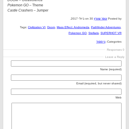
DOOM
– Ultraviolence
Pokemon GO
– Theme
Castle Crashers
– Jumper
Posted by
עופר שוורץ
on 30 ביולי 2017.
Tags:
Civilization VI
,
Doom
,
Mass Effect: Andromeda
,
Pathfinder Adventures
,
Pokemon GO
,
Stellaris
,
SUPERHOT VR
Categories:
גיימפוד
0 Responses
Leave a Reply
Name (required)
Email (required, but never shared)
Web