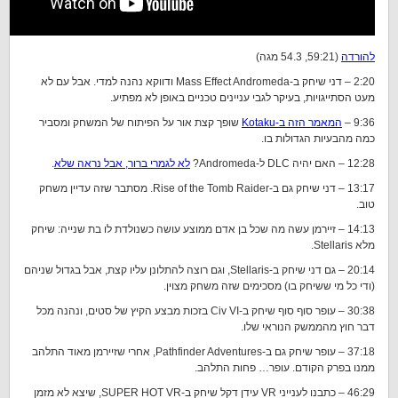
להורדה
(59:21, 54.3 מגה)
2:20 – דני שיחק ב-Mass Effect Andromeda ודווקא נהנה למדי. אבל עם לא
מעט הסתייגויות, בעיקר לגבי עניינים טכניים באופן לא מפתיע.
9:36 –
המאמר הזה ב-Kotaku
שופך קצת אור על הפיתוח של המשחק ומסביר
כמה מהבעיות הגדולות בו.
12:28 – האם יהיה DLC ל-Andromeda?
לא לגמרי ברור, אבל נראה שלא
.
13:17 – דני שיחק גם ב-Rise of the Tomb Raider. מסתבר שזה עדיין משחק
טוב.
14:13 – זיירמן עשה מה שכל בן אדם ממוצע עושה כשנולדת לו בת שנייה: שיחק
מלא Stellaris.
20:14 – גם דני שיחק ב-Stellaris, וגם רוצה להתלונן עליו קצת, אבל בגדול שניהם
(ודי כל מי ששיחק בו) מסכימים שזה משחק מצוין.
30:38 – עופר סוף סוף שיחק ב-Civ VI בזכות מבצע הקיץ של סטים, ונהנה מכל
דבר חוץ מהממשק הנוראי שלו.
37:18 – עופר שיחק גם ב-Pathfinder Adventures, אחרי שזיירמן מאוד התלהב
ממנו בפרק הקודם. עופר… פחות התלהב.
46:29 – כתבנו לענייני VR עידן דקל שיחק ב-SUPER HOT VR, שיצא לא מזמן