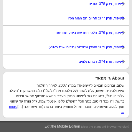
גיימפוד, פרק 378: הודים
גיימפוד, פרק 377: החיים הם Iron Man
גיימפוד, פרק 376: צ'לסי החדשה ביורק החדשה
גיימפוד, פרק 375: העידן שמרמה (סיכום שנת 2025)
גיימפוד, פרק 374: דברים נלוזים
About גיימפאד
שלום, וברוכים הבאים ל'גיימפאד'! במרץ 2007, לאחר החלטה
אימפולסיבית-משהו, עלה לאוויר (על פלטפורמת "בלוגלי") בלוג המשחקים "העולם
על פי אינטל", כתגובת-נגד למיעוט התוכן העברי בנושא משחקי מחשב ווידאו
ברשת. זה עבד די טוב, בסך הכל. "העולם על פי אינטל" צמח, גדל ופרח עד שהוא
הפך לבלוג המשחקים העברי הגדול והוותיק ביותר ברשת (עד אשר יוכח […]
more
→
.
Exit the Mobile Edition
(view the standard browser version)