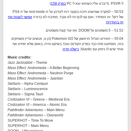
ל-PSVR. (דיברנו עליו כשהוא יצא ל-PC
בפרק 158
)
50:53 – למקרה שמישהו חיכה בקוצר רוח לעדכון על ה-rest mode של ה-PS4
של דקל: זה הסתדר. ואם גם לכם זה לא עובד, מסיבה לא ברורה
אפשר לשנות את
זה בהגדרות
.
51:52 – 5 משפטים על DOOM. ואז עוד קצת משפטים.
55:04 – האירוע הגדול הראשון של Pokemon GO (כן נו, אנשים עדיין משחקים
בזה, הופתענו מזה כבר בפרק הקודם) נערך בשיקגו והיה, באופן שלא יפתיע אף
אחד שיש לו ניסיון עם Niantic,
כישלון חרוץ
.
Music credits:
Jazz Jackrabbit
– Theme
Mass Effect: Andromeda
– A Better Beginning
Mass Effect: Andromeda
– Neutron Purge
Mass Effect: Andromeda
– Jaardan
Stellaris
– Alpha Centauri
Stellaris
– Luminescence
Stellaris
– Sigma Tauri
Civilization VI
– Greece – Medieval Era
Civilization VI
– America – Atomic Era
Pathfinder Adventures
– Main Menu
Pathfinder Adventures
– Overworld
SUPERHOT
– Time To Move
SUPERHOT
– Main Menu