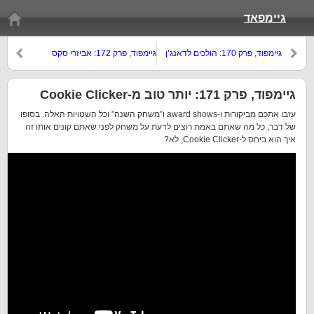
גיימפאד
גיימפוד, פרק 170: הולכים לדאנג’ן
גיימפוד, פרק 172: אביזרי סקס
רובוטיים
גיימפוד, פרק 171: יותר טוב מ-Cookie Clicker
עזבו אתכם מביקורות ו-award shows ו”משחק השנה” וכל השטויות האלה. בסופו
של דבר, כל מה שאתם באמת רוצים לדעת על משחק לפני שאתם קונים אותו זה
איך הוא ביחס ל-Cookie Clicker, לא?