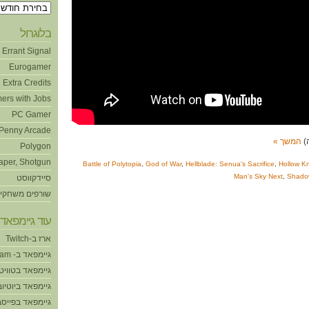
ארכיונים
בלוגרול
Errant Signal
Eurogamer
Extra Credits
ers with Jobs
PC Gamer
Penny Arcade
המשך »
Polygon
aper, Shotgun
Battle of Polytopia
,
God of War
,
Hellblade: Senua's Sacrifice
,
Hollow Kn
Man's Sky Next
,
Shado
סיידקווסט
שורפים משחקי
עוד גיימפאד!
ארז ב-Twitch
גיימפאד ב- Steam
גיימפאד בטוויט
גיימפאד ביוטיוב
גיימפאד בפייסב