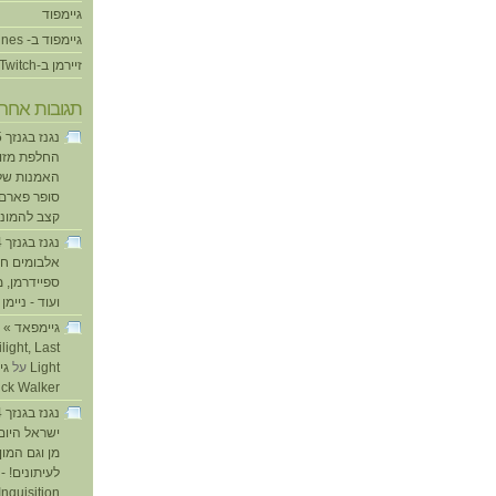
גיימפוד
גיימפוד ב- iTunes
זיירמן ב-Twitch
תגובות אחרו
החלפת מזוזו
האמנות של
סופר פארם ו
קצב להמוני
אלבומים חד
ספיידרמן, 
ועוד - ניימן
ע
light, Last
Light
על
ick Walker
ישראל היום
מן וגם המו
לעיתונים! - 