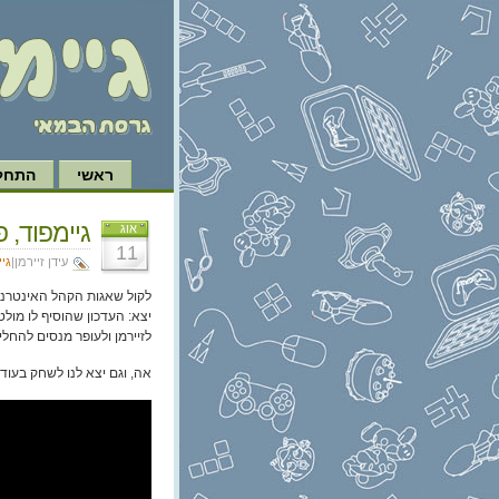
ראשי
התחל 
גיימפוד, פרק 198: פו
אוג
11
עידן זיירמן|
גי
יצא: העדכון שהוסיף לו מולט
לזיירמן ולעופר מנסים להחלי
אה, וגם יצא לנו לשחק בעוד 