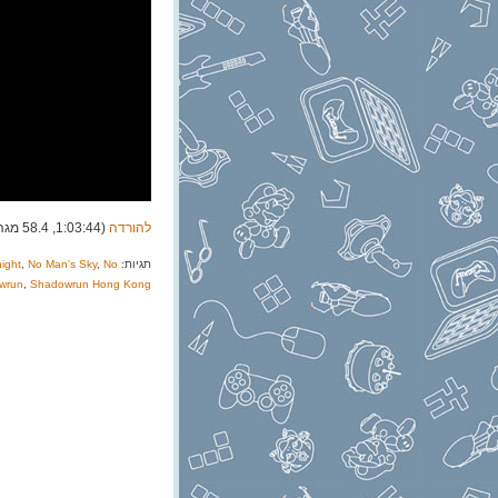
להורדה
(1:03:44, 58.4 מגה)
תגיות:
No
,
No Man's Sky
,
ight
wrun
,
Shadowrun Hong Kong