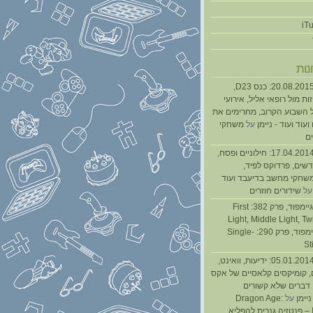
נות
נגנז בגנזך 20.08.2015: כנס D23,
ת מול רופאי אליל, אירועי
 השבוע הקרוב, מחרימים את
עוד ועוד - ניימן
על
משחקי
ם
נגנז בגנזך 17.04.2014: חילוניים ופסח,
שים, פרדוקס לפיד,
משחקי מחשב בדיעבד ועוד
ל
שידורים חוזרים
גיימפאד » גיימפוד, פרק 382: First
Light, Middle Light, Twi
גיימפוד, פרק 290: Single-
St
נגנז בגנזך 05.01.2014: ידיעות, וואינט,
, קומיקסים קלאסיים של אקס
ן דברים שלא קשורים
ניימן
על
Dragon Age:
Inquisition – פנטזיה גנרית להפליא