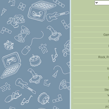
Gam
Rock, P
ם
ר
וק