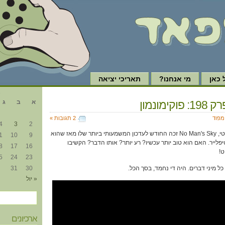
כאן
מי אנחנו?
תאריכי יציאה
א
קימונמון
א
ב
ג
ימפוד
2 תגובות »
4
3
2
לקול שאגות הקהל האינטרנטי, No Man's Sky זכה החודש לעדכון המשמעותי ביותר שלו מאז שהוא
1
10
9
יפלייר. האם הוא טוב יותר עכשיו? רע יותר? אותו הדבר? הקשיבו
8
17
16
ט!
5
24
23
כל מיני דברים. היה די נחמד, בסך הכל.
30
31
« יול
ארכיונים