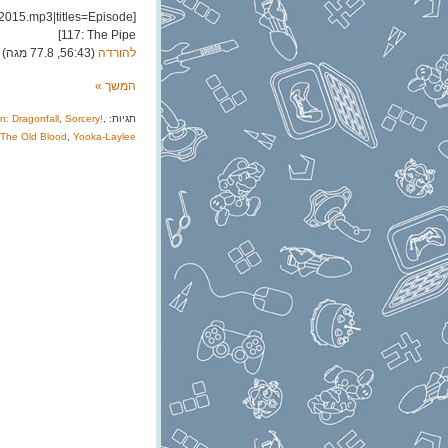
2015.mp3|titles=Episode
117: The Pipe]
להורדה
(56:43, 77.8 מגה)
המשך »
תגיות:
,
Sorcery!
,
: Dragonfall
 The Old Blood
,
Yooka-Laylee