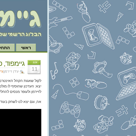
ראשי
התחל 
גיימפוד, פרק 198: פו
אוג
11
עידן זיירמן|
גי
יצא: העדכון שהוסיף לו מולט
לזיירמן ולעופר מנסים להחלי
אה, וגם יצא לנו לשחק בעוד 