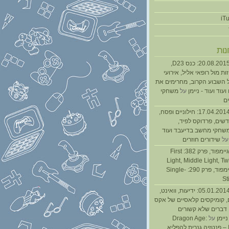
נות
נגנז בגנזך 20.08.2015: כנס D23,
ת מול רופאי אליל, אירועי
 השבוע הקרוב, מחרימים את
עוד ועוד - ניימן
על
משחקי
ם
נגנז בגנזך 17.04.2014: חילוניים ופסח,
שים, פרדוקס לפיד,
משחקי מחשב בדיעבד ועוד
ל
שידורים חוזרים
גיימפאד » גיימפוד, פרק 382: First
Light, Middle Light, Twi
גיימפוד, פרק 290: Single-
St
נגנז בגנזך 05.01.2014: ידיעות, וואינט,
, קומיקסים קלאסיים של אקס
ן דברים שלא קשורים
ניימן
על
Dragon Age:
Inquisition – פנטזיה גנרית להפליא