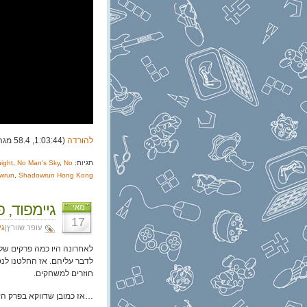
להורדה
(1:03:44, 58.4 מגה)
תגיות:
No
,
No Man's Sky
,
ight
wrun
,
Shadowrun Hong Kong
גיימפוד, פרק 117:
מאי
17
עופר שוורץ|
גי
לאחרונה היו כמה פרקים שלא
לדבר עליהם. אז החלטנו לנ
חוזרים למשחקים.
…אז כמובן שדווקא בפרק הז