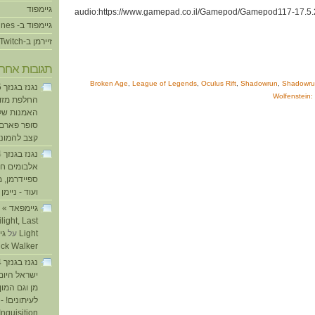
גיימפוד
[audio:https://www.gamepad.co.il/Gamepod/Gamepod117-17.5.
גיימפוד ב- iTunes
זיירמן ב-Twitch
תגובות אחרו
Broken Age
,
League of Legends
,
Oculus Rift
,
Shadowrun
,
Shadowrun
Wolfenstein:
החלפת מזוזו
האמנות של
סופר פארם ו
קצב להמוני
אלבומים חד
ספיידרמן, 
ועוד - ניימן
ע
light, Last
Light
על
ick Walker
ישראל היום
מן וגם המו
לעיתונים! - 