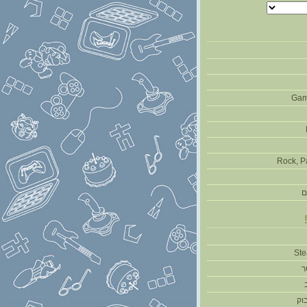
Gam
Rock, P
ם
ר
וק