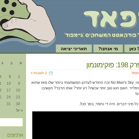
כאן
מי אנחנו?
תאריכי יציאה
א
קימונמון
א
ב
ג
ימפוד
2 תגובות »
4
3
2
לקול שאגות הקהל האינטרנטי, No Man's Sky זכה החודש לעדכון המשמעותי ביותר שלו מאז שהוא
1
10
9
יפלייר. האם הוא טוב יותר עכשיו? רע יותר? אותו הדבר? הקשיבו
8
17
16
ט!
5
24
23
כל מיני דברים. היה די נחמד, בסך הכל.
30
31
« יול
ארכיונים