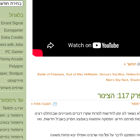
ארכיונים
בלוגרול
Errant Signal
Eurogamer
Extra Credits
ers with Jobs
PC Gamer
Penny Arcade
המשך »
Polygon
aper, Shotgun
Battle of Polytopia
,
God of War
,
Hellblade: Senua's Sacrifice
,
Hollow Kn
Man's Sky Next
,
Shado
סיידקווסט
שורפים משחקי
 הצינור
עוד גיימפאד!
ימפוד
תגובה אחת »
ארז ב-Twitch
 נשאר לנו זמן לחדשות למרות שקרו דברים מעניינים שבהחלט רצינו
גיימפאד ב- Steam
סות פורמט חדש: הפסקה איפשהו באמצע הפרק בשביל חדשות, ואז
גיימפאד בטוויט
גיימפאד ביוטיוב
ה הספקנו לדבר על
כל
מה שרצינו ואפילו יצא פחות משעה.
גיימפאד בפייסב