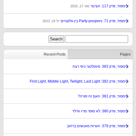
גיימפוד, פרק 117: הצינור
מאי 17, 2015
גיימפוד, פרק 71: Party-poopers בין-גלקטיים
יול 19, 2013
Recent Posts
Pages
גיימפוד, פרק 383: סימולטור כיפי רצח
גיימפוד, פרק 382: First Light, Middle Light, Twilight, Last Light
גיימפוד, פרק 381: האם זה סורה?
גיימפוד, פרק 380: לא סופר מריו וורלד
גיימפוד, פרק 379: הערות מאנשים ברחוב