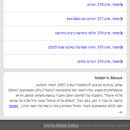
גיימפוד, פרק 378: הודים
גיימפוד, פרק 377: החיים הם Iron Man
גיימפוד, פרק 376: צ'לסי החדשה ביורק החדשה
גיימפוד, פרק 375: העידן שמרמה (סיכום שנת 2025)
גיימפוד, פרק 374: דברים נלוזים
About גיימפאד
שלום, וברוכים הבאים ל'גיימפאד'! במרץ 2007, לאחר החלטה
אימפולסיבית-משהו, עלה לאוויר (על פלטפורמת "בלוגלי") בלוג המשחקים "העולם
על פי אינטל", כתגובת-נגד למיעוט התוכן העברי בנושא משחקי מחשב ווידאו
ברשת. זה עבד די טוב, בסך הכל. "העולם על פי אינטל" צמח, גדל ופרח עד שהוא
הפך לבלוג המשחקים העברי הגדול והוותיק ביותר ברשת (עד אשר יוכח […]
more
→
.
Exit the Mobile Edition
(view the standard browser version)