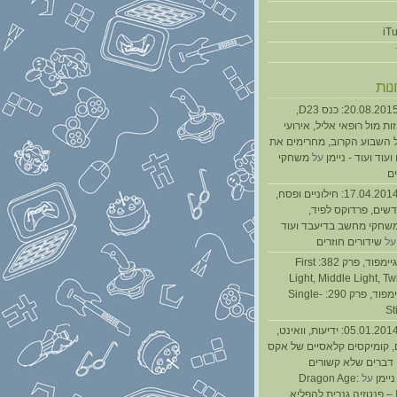
נות
נגנז בגנזך 20.08.2015: כנס D23,
ת מול רופאי אליל, אירועי
 השבוע הקרוב, מחרימים את
עוד ועוד - ניימן
על
משחקי
ם
נגנז בגנזך 17.04.2014: חילוניים ופסח,
שים, פרדוקס לפיד,
משחקי מחשב בדיעבד ועוד
ל
שידורים חוזרים
גיימפאד » גיימפוד, פרק 382: First
Light, Middle Light, Twi
גיימפוד, פרק 290: Single-
St
נגנז בגנזך 05.01.2014: ידיעות, וואינט,
, קומיקסים קלאסיים של אקס
ן דברים שלא קשורים
ניימן
על
Dragon Age:
Inquisition – פנטזיה גנרית להפליא