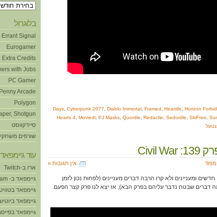
ארכיונים
בלוגרול
Errant Signal
Eurogamer
Extra Credits
ers with Jobs
PC Gamer
Penny Arcade
Polygon
,
Cyberpunk 2077
,
Diablo Immortal
,
Framed
,
Heardle
,
Horizon Forbi
aper, Shotgun
Hearts 4
,
Moviedl
,
PJ Masks
,
Quordle
,
Redactle
,
Sedordle
,
SkiFree
,
Son
סיידקווסט
טעל
שורפים משחקי
Civil Wa
עוד גיימפאד!
ימפוד
אין תגובות »
ארז ב-Twitch
שים ומעניינים ולא קרו הרבה דברים מעניינים (לפחות נכון לזמן
גיימפאד ב- Steam
ה דברים שבטח נדבר עליהם בפרק הבא), אז יצא לנו פרק קצר הפעם.
גיימפאד בטוויט
גיימפאד ביוטיוב
גיימפאד בפייסב