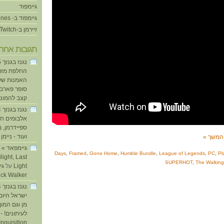
גיימפוד
גיימפוד ב- iTunes
זיירמן ב-Twitch
תגובות אחרו
החלפת מזוזו
האמנות של
סופר פארם ו
קצב להמוני
אלבומים חד
ספיידרמן, 
ועוד - ניימן
ע
המשך »
,
Framed
,
Gone Home
,
Humble Bundle
,
League of Legends
,
PC
,
Pl
light, Last
SUPERHOT
,
The Walkin
Light
על
ick Walker
ישראל היום
מן וגם המו
לעיתונים! - 