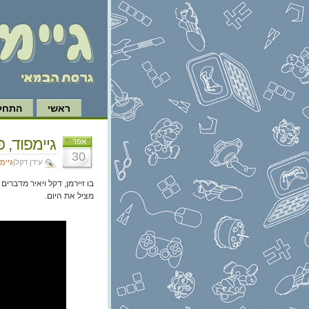
ראשי
התחל 
גיימפוד, פרק 290: k Walker
אפר
30
עידן דקל|
גיימ
בו זיירמן, דקל ויאיר מדברי
מציל את היום.