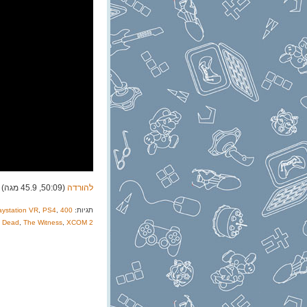
להורדה
(50:09, 45.9 מגה)
תגיות:
400 Days
,
PS4
,
aystation VR
g Dead
,
The Witness
,
XCOM 2