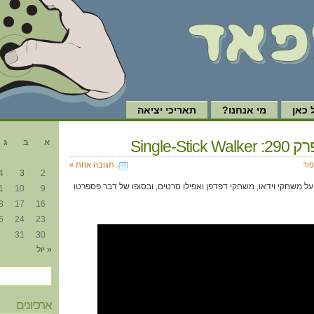
כאן
מי אנחנו?
תאריכי יציאה
א
Single-Stic
א
ב
ג
פוד
תגובה אחת »
4
3
2
ם על משחקי וידאו, משחקי דפדפן ואפילו סרטים, ובסופו של דבר פספרטו
1
10
9
8
17
16
5
24
23
31
30
« יול
ארכיונים