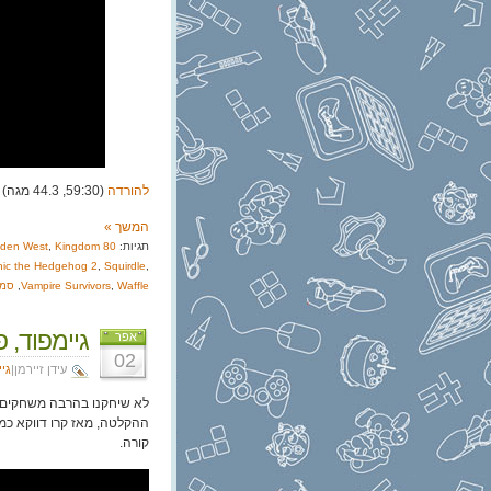
להורדה
(59:30, 44.3 מגה)
המשך »
תגיות:
80 Days
Kingdom
,
dden West
ic the Hedgehog 2
,
Squirdle
,
Waffle
,
Vampire Survivors
,
סמנ
גיימפוד, פרק 139: r
אפר
02
עידן זיירמן|
גי
לא שיחקנו בהרבה משחקים חד
ההקלטה, מאז קרו דווקא כמ
קורה.