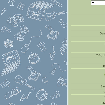
Gam
Rock, P
ם
ר
וק