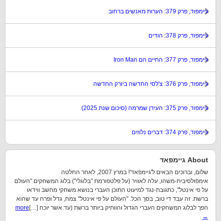
גיימפוד, פרק 379: הערות מאנשים ברחוב
גיימפוד, פרק 378: הודים
גיימפוד, פרק 377: החיים הם Iron Man
גיימפוד, פרק 376: צ'לסי החדשה ביורק החדשה
גיימפוד, פרק 375: העידן שמרמה (סיכום שנת 2025)
גיימפוד, פרק 374: דברים נלוזים
About גיימפאד
שלום, וברוכים הבאים ל'גיימפאד'! במרץ 2007, לאחר החלטה
אימפולסיבית-משהו, עלה לאוויר (על פלטפורמת "בלוגלי") בלוג המשחקים "העולם
על פי אינטל", כתגובת-נגד למיעוט התוכן העברי בנושא משחקי מחשב ווידאו
ברשת. זה עבד די טוב, בסך הכל. "העולם על פי אינטל" צמח, גדל ופרח עד שהוא
הפך לבלוג המשחקים העברי הגדול והוותיק ביותר ברשת (עד אשר יוכח […]
more
→