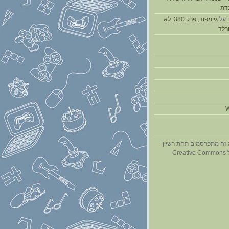
דת
על
גיימפוד, פרק 380: לא
ורלד
W
 זה מתפרסמים תחת רשיון
Cr