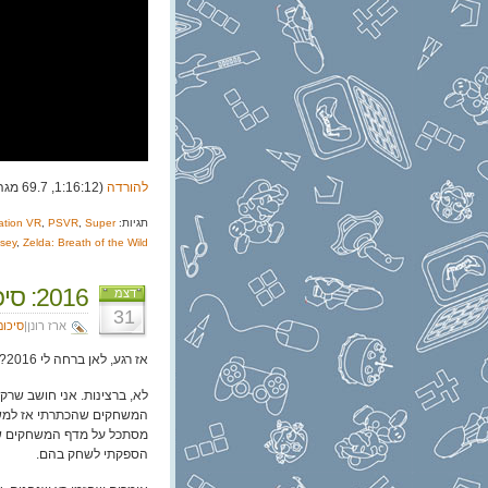
להורדה
(1:16:12, 69.7 מגה)
תגיות:
Super
,
PSVR
,
ation VR
sey
,
Zelda: Breath of the Wild
2016: סיכום שנה – ארז
דצמ
31
ארז רונן|
סיכום
אז רגע, לאן ברחה לי 2016?
לא, ברצינות. אני חושב שר
המשחקים שהכתרתי אז למשחק
הספקתי לשחק בהם.