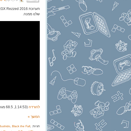
שלנו ממנה.
להורדה
(1:14:53, 68.5 מגה)
המשך »
תגיות:
,
Black the Fall
,
Bushido