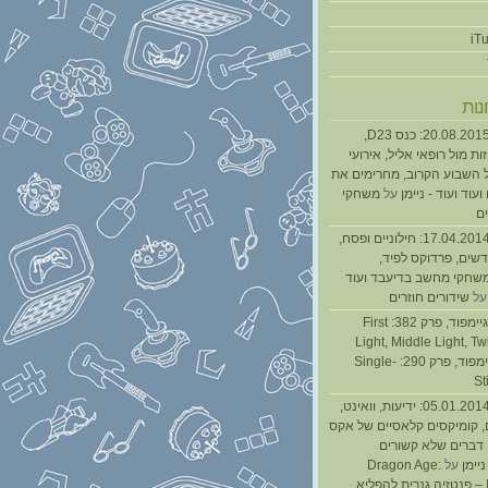
נות
נגנז בגנזך 20.08.2015: כנס D23,
ת מול רופאי אליל, אירועי
 השבוע הקרוב, מחרימים את
עוד ועוד - ניימן
על
משחקי
ם
נגנז בגנזך 17.04.2014: חילוניים ופסח,
שים, פרדוקס לפיד,
משחקי מחשב בדיעבד ועוד
ל
שידורים חוזרים
גיימפאד » גיימפוד, פרק 382: First
Light, Middle Light, Twi
גיימפוד, פרק 290: Single-
St
נגנז בגנזך 05.01.2014: ידיעות, וואינט,
, קומיקסים קלאסיים של אקס
ן דברים שלא קשורים
ניימן
על
Dragon Age:
Inquisition – פנטזיה גנרית להפליא