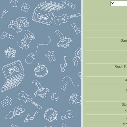
Gam
Rock, P
ם
ר
וק