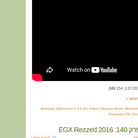
משך »
Bethesda
,
Dishonored 2
,
E3
,
EA
,
Gwent
,
Kingdom Hearts
,
Microsoft
Playstation VR
,
Son
EGX Rezze
פוד
תגובה אחת »