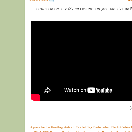
תערוכת EGX Rezzed 2016 התחילה והסתיימה, אז התאספנו בשביל להעביר את ההתרשמות
A place for the Unwilling
,
Antioch: Scarlet Bay
,
Barbara-Ian
,
Black & White 