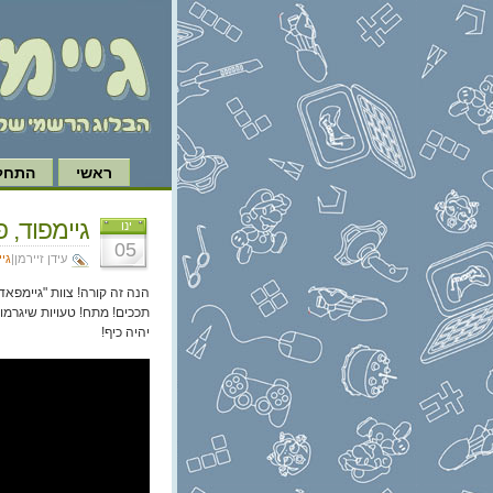
ראשי
התחל 
גיימפוד, פרק 182: הנגאאוט סי
ינו
05
עידן זיירמן|
גי
יהיה כיף!