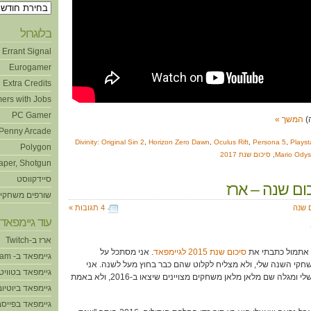
ארכיונים
בלוגרול
Errant Signal
Eurogamer
Extra Credits
ers with Jobs
PC Gamer
המשך »
Penny Arcade
Divinity: Original Sin 2
,
Horizon Zero Dawn
,
Oculus Rift
,
Persona 5
,
Playst
Polygon
Mario Odys
,
סיכום שנת 2017
aper, Shotgun
סיידקווסט
שורפים משחקי
 שנה
4 תגובות »
עוד גיימפאד!
ארז ב-Twitch
ק אתמול כתבתי את
סיכום שנת 2015 לגיימפאד
. אני מסתכל על
גיימפאד ב- Steam
י השנה שלי, ולא מצליח לקלוט שהם כבר בחוץ מעל לשנה. אני
גיימפאד בטוויט
מסתכל על מדף המשחקים שלי ומגלה שם מלאן מלאן משחקים מצויינים שיצאו ב-2016, ולא באמת
גיימפאד ביוטיוב
גיימפאד בפייסב