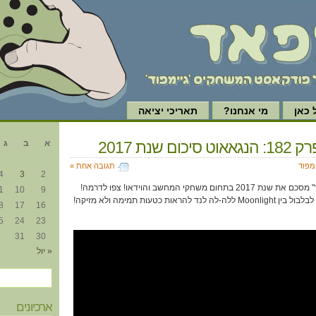
כאן
מי אנחנו?
תאריכי יציאה
א
כום שנת 2017
א
ב
ג
ימפוד
תגובה אחת »
4
3
2
הנה זה קורה! צוות "גיימפאד" מסכם את שנת 2017 בתחום משחקי המחשב והוידאו! צפו לדרמה!
1
10
9
תככים! מתח! טעויות שיגרמו לבלבול בין Moonlight ללה-לה לנד להראות כטעות תמימה ולא מזיקה!
8
17
16
5
24
23
31
30
« יול
ארכיונים