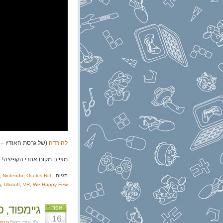
להורדה
(של גרסת האודיו – 1:07:20, 154 MB)
מצייני מקום אחרי הקפיצה!
ה
תגיות:
,
Oculus Rift
,
Nintendo
,
y
,
Ubisoft
,
VR
,
We Happy Few
גיימפוד, פרק 140: d 2016
אפר
16
עידן דקל|
גיימ