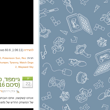
להורדה
(1:06:11, 60.6 מגה)
תגיות:
Rez
,
Pokemoon Sun
,
O
humper
,
Tyranny
,
Watch Dogs
2
,
Wayward Sky
יונ
22
(סיכום E3 2016)
עידן זיירמן|
גי
של המשחק החדש של Kingdom Hearts.