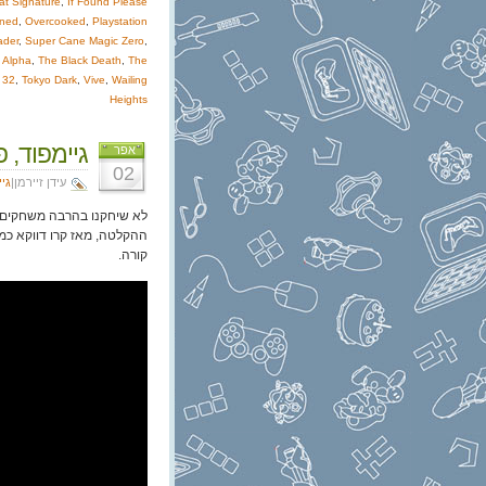
at Signature
,
If Found Please
ined
,
Overcooked
,
Playstation
ader
,
Super Cane Magic Zero
,
s Alpha
,
The Black Death
,
The
 32
,
Tokyo Dark
,
Vive
,
Wailing
Heights
גיימפוד, פרק 139: r
אפר
02
עידן זיירמן|
גי
לא שיחקנו בהרבה משחקים חד
ההקלטה, מאז קרו דווקא כמ
קורה.