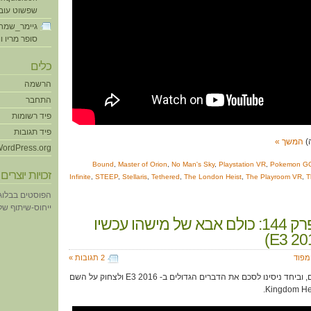
שפשוט עוב
גיימר_שמח
סופר מריו ו
כלים
הרשמה
התחבר
פיד רשומות
פיד תגובות
המשך »
ordPress.org
Bound
,
Master of Orion
,
No Man's Sky
,
Playstation VR
,
Pokemon G
זכויות יוצרים
Infinite
,
STEEP
,
Stellaris
,
Tethered
,
The London Heist
,
The Playroom VR
,
T
הפוסטים בבלוג
ייחוס-שיתוף של eative Commons
גיימפוד, פרק 144: כולם אבא של מישהו עכשיו
ימפוד
2 תגובות »
אנחנו קשקשנו, אתם הגבתם, וביחד ניסינו לסכם את הדברים הגדולים ב- E3 2016 ולצחוק על השם