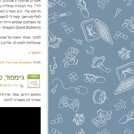
לירי", בתי הבכורה שנולדה
תרחמו עליי. היא חמודה לא
על משחקים שממש הייתי רוצ
(Dragon Quest Builders – אני עוד אשוב עליך!).
לפיכך, אוותר השנה על שטאנ
שהצלחתי לשים לב אליהן ב-2016, בין חיתול לחיתול
המשך »
תגיות:
The Last Guardian
,
 VR
גיימפוד, פרק 156: הנעה מבו
דצמ
02
עידן דקל|
גיימ
והפעם, זיירמן, עופר, ארז
אופייני לנו משצריך להיות.