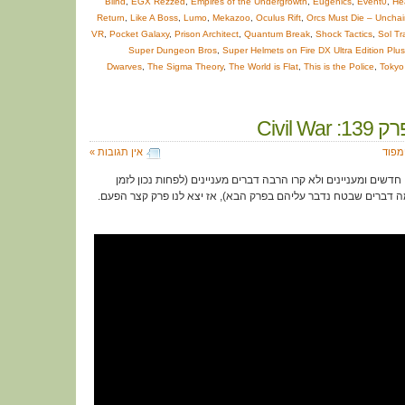
Blind
,
EGX Rezzed
,
Empires of the Undergrowth
,
Eugenics
,
Event0
,
He
Return
,
Like A Boss
,
Lumo
,
Mekazoo
,
Oculus Rift
,
Orcs Must Die – Uncha
VR
,
Pocket Galaxy
,
Prison Architect
,
Quantum Break
,
Shock Tactics
,
Sol Tr
Super Dungeon Bros
,
Super Helmets on Fire DX Ultra Edition Plu
Dwarves
,
The Sigma Theory
,
The World is Flat
,
This is the Police
,
Tokyo
Civil Wa
ימפוד
אין תגובות »
שים ומעניינים ולא קרו הרבה דברים מעניינים (לפחות נכון לזמן
ה דברים שבטח נדבר עליהם בפרק הבא), אז יצא לנו פרק קצר הפעם.