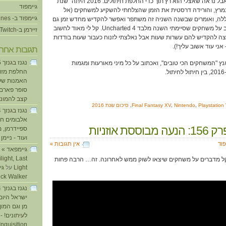
אומרים שהזמן רץ שנהנים, אבל נראה שאצלי הוא רץ תוך כדי החלפת חיתולים. 2016 היתה "שנת
גיימפוד
 במרץ, והורידה דרסטית את הזמן שהצלחתי להשקיע למשחקים (אל
גיימפוד ב- iTunes
ללה, ואומרים שבשנה השניה זה משתפר ואפשר להקדיש מחדש זמן גם
לפלייסטיישן). קשה לי לחשוב על משחקים שסיימתי השנה מלבד Uncharted 4. קל לי מאוד לחשוב
זיירמן ב-Twitch
ה להקדיש להם עשרות שעות אבל נאלצתי לזנוח כעבור שעות בודדות
תגובות אחרו
ץ "המשחקים הכי טובים", ואכתוב על כל מיני מאורעות ומגמות
החלפת מזוזו
.
האמנות של
סופר פארם ו
קצב להמוני
Playstation
,
Nintendo
,
Final Fantasy XV
,
סיכום שנת 2016
אלבומים חד
ססת אוזניות
ספיידרמן, 
ועוד - ניימן
ע
פוד
אין תגובות »
light, Last
 ודקל מדברים על משחקים שיצאו לשוק ממש לאחרונה. זה… הרבה פחות
Light
על
ick Walker
ישראל היום
מן וגם המו
לעיתונים! - 