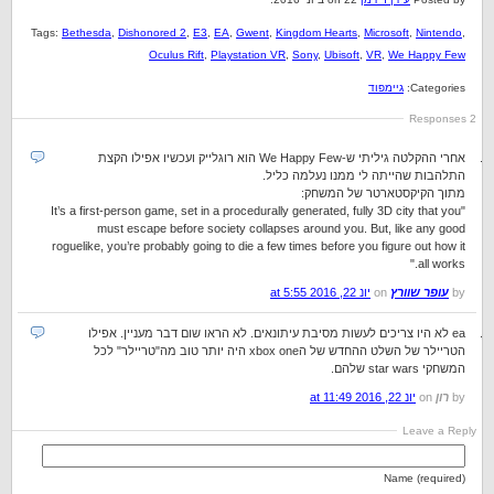
Tags:
Bethesda
,
Dishonored 2
,
E3
,
EA
,
Gwent
,
Kingdom Hearts
,
Microsoft
,
Nintendo
,
Oculus Rift
,
Playstation VR
,
Sony
,
Ubisoft
,
VR
,
We Happy Few
Categories:
גיימפוד
2 Responses
אחרי ההקלטה גיליתי ש-We Happy Few הוא רוגלייק ועכשיו אפילו הקצת
התלהבות שהייתה לי ממנו נעלמה כליל.
מתוך הקיקסטארטר של המשחק:
"It’s a first-person game, set in a procedurally generated, fully 3D city that you
must escape before society collapses around you. But, like any good
roguelike, you’re probably going to die a few times before you figure out how it
all works."
by
עופר שוורץ
on
יונ 22, 2016 at 5:55
ea לא היו צריכים לעשות מסיבת עיתונאים. לא הראו שום דבר מעניין. אפילו
הטריילר של השלט ההחדש של הxbox one היה יותר טוב מה"טריילר" לכל
המשחקי star wars שלהם.
by
רון
on
יונ 22, 2016 at 11:49
Leave a Reply
Name (required)