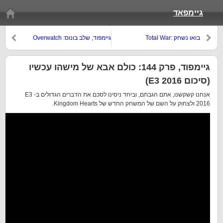
גיימפאד
בואו נשחק Total War:
גיימפוד, שלב בונוס: Overwatch
Warhammer
גיימפוד, פרק 144: כולם אבא של מישהו עכשיו
(סיכום E3 2016)
אנחנו קשקשנו, אתם הגבתם, וביחד ניסינו לסכם את הדברים הגדולים ב- E3
2016 ולצחוק על השם של המשחק החדש של Kingdom Hearts.