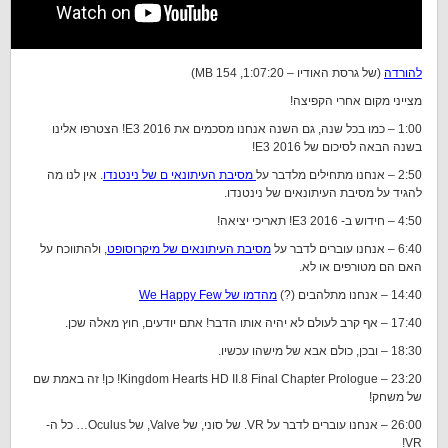
להורדה
(של גרסת האודיו – 1:07:20, 154 MB)
מצייני מקום אחרי הקפיצה!
1:00 – כמו בכל שנה, גם השנה אנחנו מסכמים את E3 2016! הצטרפו אלינו
בשנה הבאה לסיכום של E3 2016!
2:50 – אנחנו מתחילים מלדבר על
מסיבת העיתונאי ם של נינטנדו
. אין לנו מה
להגיד על מסיבת העיתונאים של נינטנדו.
4:50 – חידוש ב- E3 2016! תאריכי יציאה!
6:40 – אנחנו עוברים לדבר על
מסיבת העיתונאים של מיקרוסופט
, ולהתווכח על
האם הם מטורפים או לא.
14:40 – אנחנו מתלהבים (?)
מהדמו של We Happy Few
17:40 – אף קרב לעולם לא יהיה אותו הדבר! אתם יודעים, חוץ מאלה שכן.
18:30 – ובכן, כולם אבא של מישהו עכשיו.
23:20 – Kingdom Hearts HD II.8 Final Chapter Prologue! כן! זה באמת שם
של משחק!
26:00 – אנחנו עוברים לדבר על VR. של סוני, של Valve, של Oculus… כל ה-
VR!