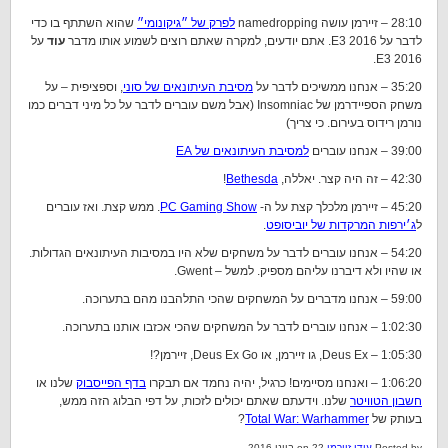
28:10 – זיירמן עושה namedropping
לפרק של ״גיקונומי״
שהוא השתתף בו כדי
לדבר על E3 2016. אתם יודעים, למקרה שאתם רוצים לשמוע אותו מדבר
עוד
על
E3 2016.
35:20 – אנחנו ממשיכים לדבר על
מסיבת העיתונאים של סוני
, וספציפית – על
משחק הספיידרמן של Insomniac (אבל משם עוברים לדבר על כל מיני דברים כמו
נורמן רידוס בעירום. כי צריך)
39:00 – אנחנו עוברים
למסיבת העיתונאים של EA
42:30 – זה היה קצר. יאללה,
Bethesda
!
45:20 – זיירמן מלכלך קצת על ה-
PC Gaming Show
. ממש קצת. ואז עוברים
ל
ג׳ירפות המרקדות של יוביסופט
.
54:20 – אנחנו עוברים לדבר על משחקים שלא היו במסיבות העיתונאים הגדולות.
או שהיו ולא דיברנו עליהם מספיק. למשל – Gwent.
59:00 – אנחנו מדברים על המשחקים שהכי התלהבנו מהם בתערוכה.
1:02:30 – אנחנו עוברים לדבר על המשחקים שהכי אכזבו אותנו בתערוכה.
1:05:30 – Deus Ex, גו זיירמן, או Deus Ex Go, זיירמן?!
1:06:20 – ואנחנו מסיימים! כרגיל, יהיה נחמד אם תבקרו
בדף הפייסבוק
שלנו או
חשבון הטוויטר
שלנו. וידעתם שאתם יכולים לזכות, על דפי הבלוג הזה ממש,
בעותק של
Total War: Warhammer
?
Posted by
עידן זיירמן
on 22 ביוני 2016.