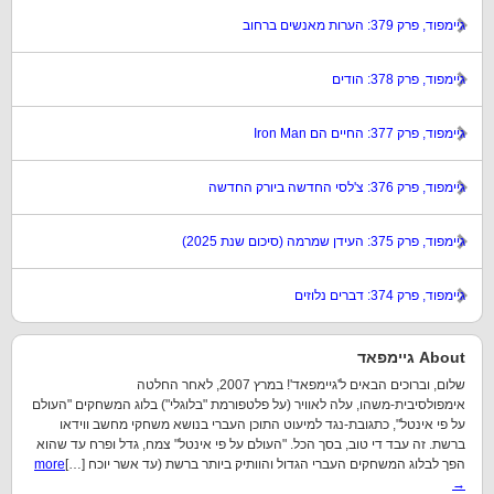
גיימפוד, פרק 379: הערות מאנשים ברחוב
גיימפוד, פרק 378: הודים
גיימפוד, פרק 377: החיים הם Iron Man
גיימפוד, פרק 376: צ'לסי החדשה ביורק החדשה
גיימפוד, פרק 375: העידן שמרמה (סיכום שנת 2025)
גיימפוד, פרק 374: דברים נלוזים
About גיימפאד
שלום, וברוכים הבאים ל'גיימפאד'! במרץ 2007, לאחר החלטה
אימפולסיבית-משהו, עלה לאוויר (על פלטפורמת "בלוגלי") בלוג המשחקים "העולם
על פי אינטל", כתגובת-נגד למיעוט התוכן העברי בנושא משחקי מחשב ווידאו
ברשת. זה עבד די טוב, בסך הכל. "העולם על פי אינטל" צמח, גדל ופרח עד שהוא
הפך לבלוג המשחקים העברי הגדול והוותיק ביותר ברשת (עד אשר יוכח […]
more
→