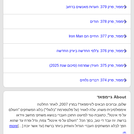
גיימפוד, פרק 379: הערות מאנשים ברחוב
גיימפוד, פרק 378: הודים
גיימפוד, פרק 377: החיים הם Iron Man
גיימפוד, פרק 376: צ'לסי החדשה ביורק החדשה
גיימפוד, פרק 375: העידן שמרמה (סיכום שנת 2025)
גיימפוד, פרק 374: דברים נלוזים
About גיימפאד
שלום, וברוכים הבאים ל'גיימפאד'! במרץ 2007, לאחר החלטה
אימפולסיבית-משהו, עלה לאוויר (על פלטפורמת "בלוגלי") בלוג המשחקים "העולם
על פי אינטל", כתגובת-נגד למיעוט התוכן העברי בנושא משחקי מחשב ווידאו
ברשת. זה עבד די טוב, בסך הכל. "העולם על פי אינטל" צמח, גדל ופרח עד שהוא
הפך לבלוג המשחקים העברי הגדול והוותיק ביותר ברשת (עד אשר יוכח […]
more
→