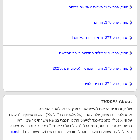
גיימפוד, פרק 379: הערות מאנשים ברחוב
גיימפוד, פרק 378: הודים
גיימפוד, פרק 377: החיים הם Iron Man
גיימפוד, פרק 376: צ'לסי החדשה ביורק החדשה
גיימפוד, פרק 375: העידן שמרמה (סיכום שנת 2025)
גיימפוד, פרק 374: דברים נלוזים
About גיימפאד
שלום, וברוכים הבאים ל'גיימפאד'! במרץ 2007, לאחר החלטה
אימפולסיבית-משהו, עלה לאוויר (על פלטפורמת "בלוגלי") בלוג המשחקים "העולם
על פי אינטל", כתגובת-נגד למיעוט התוכן העברי בנושא משחקי מחשב ווידאו
ברשת. זה עבד די טוב, בסך הכל. "העולם על פי אינטל" צמח, גדל ופרח עד שהוא
הפך לבלוג המשחקים העברי הגדול והוותיק ביותר ברשת (עד אשר יוכח […]
more
→