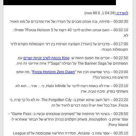
להורדה
(1:04:28, 88.6 מגה)
00:00:30 – פתיחה, ובה אנחנו מבכים על העדרו של ארז ומדברים על מזג האוויר.
00:02:10 – האם אנחנו הולכים לדבר 40 דקות על Forza Horizon 5? ספוילר:
לא.
00:17:00 – מדברים על (העדר) הקפיצה הגרפית בין דור הקונסולות הקודם לדור
הקונסולות הנוכחי.
00:22:50 – זוכרים את הפעם הזאת ש-
King נכנסה לקרב זכויות יוצרים
עם
המפתחים של The Banner Saga על המילה "Saga"? איזה אידיוטי זה היה.
00:23:00 – ברור שמישהו הכין את "
Forza Horizon Zero Dawn
", מה אתם
חדשים פה באינטרנט?!
00:23:10 – ארז לא באמת רוצה לדבר על Halo Infinite, כי… ארר… הוא לא
משתתף בפרק. סיבה טובה, ארז.
00:23:20 – דקל חשב שהוא ישחק ב- The Forgotten City. זה לא כל כך קרה, כי
Forza, אבל בכל זאת יש לו כמה דברים להגיד על זה.
00:28:50 – בשינוי חד מהתמה של "משחקים שנמצאים עכשיו ב- Game Pass" –
עופר שיחק ב- Inscryption, משחק הקלפים (נניח) החדש של הבחור שאחראי ל-
Pony Island.
00:35:10 – עופר צפה ב- Arcane, הסדרה החדשה שמבוססת על League of