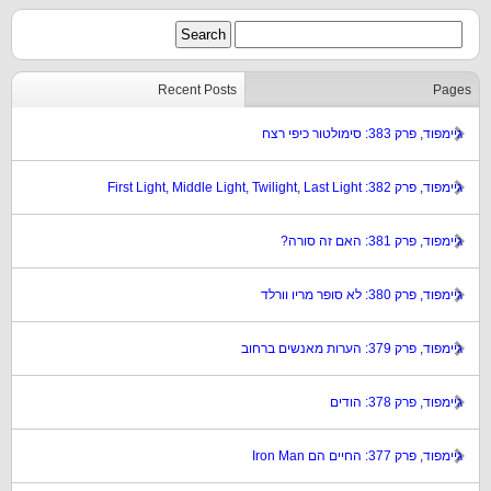
Recent Posts
Pages
גיימפוד, פרק 383: סימולטור כיפי רצח
גיימפוד, פרק 382: First Light, Middle Light, Twilight, Last Light
גיימפוד, פרק 381: האם זה סורה?
גיימפוד, פרק 380: לא סופר מריו וורלד
גיימפוד, פרק 379: הערות מאנשים ברחוב
גיימפוד, פרק 378: הודים
גיימפוד, פרק 377: החיים הם Iron Man