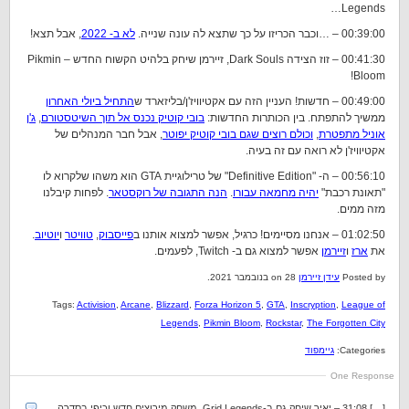
Legends…
00:39:00 – …וכבר הכריזו על כך שתצא לה עונה שנייה.
לא ב- 2022
, אבל תצא!
00:41:30 – זוז הצידה Dark Souls, זיירמן שיחק בלהיט הקשוח החדש – Pikmin
Bloom!
00:49:00 – חדשות! העניין הזה עם אקטיוויז'ן/בליזארד ש
התחיל ביולי האחרון
ממשיך להתפתח. בין הכותרות החדשות:
בובי קוטיק נכנס אל תוך השיטסטורם
,
ג'ן
אוניל מתפטרת
,
וכולם רוצים שגם בובי קוטיק יפוטר
, אבל חבר המנהלים של
אקטיוויז'ן לא רואה עם זה בעיה.
00:56:10 – ה- "Definitive Edition" של טרילוגיית GTA הוא משהו שלקרוא לו
"תאונת רכבת"
יהיה מחמאה עבורו
.
הנה התגובה של רוקסטאר
. לפחות קיבלנו
מזה ממים.
01:02:50 – אנחנו מסיימים! כרגיל, אפשר למצוא אותנו ב
פייסבוק
,
טוויטר
ו
יוטיוב
.
את
ארז
ו
זיירמן
אפשר למצוא גם ב- Twitch, לפעמים.
Posted by
עידן זיירמן
on 28 בנובמבר 2021.
Tags:
Activision
,
Arcane
,
Blizzard
,
Forza Horizon 5
,
GTA
,
Inscryption
,
League of
Legends
,
Pikmin Bloom
,
Rockstar
,
The Forgotten City
Categories:
גיימפוד
One Response
[…] 31:08 – יאיר שיחק גם ב-Grid Legends, משחק מירוצים חדש וכיפי בסדרה