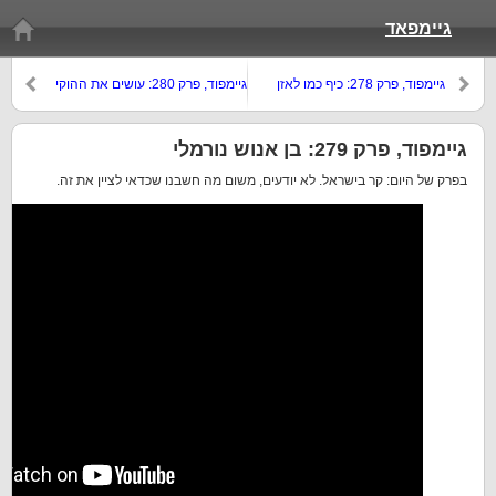
גיימפאד
גיימפוד, פרק 278: כיף כמו לאזן
גיימפוד, פרק 280: עושים את ההוקי
טבלת אקסל
פוקי
גיימפוד, פרק 279: בן אנוש נורמלי
בפרק של היום: קר בישראל. לא יודעים, משום מה חשבנו שכדאי לציין את זה.