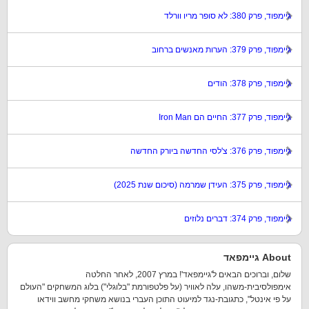
גיימפוד, פרק 380: לא סופר מריו וורלד
גיימפוד, פרק 379: הערות מאנשים ברחוב
גיימפוד, פרק 378: הודים
גיימפוד, פרק 377: החיים הם Iron Man
גיימפוד, פרק 376: צ'לסי החדשה ביורק החדשה
גיימפוד, פרק 375: העידן שמרמה (סיכום שנת 2025)
גיימפוד, פרק 374: דברים נלוזים
About גיימפאד
שלום, וברוכים הבאים ל'גיימפאד'! במרץ 2007, לאחר החלטה
אימפולסיבית-משהו, עלה לאוויר (על פלטפורמת "בלוגלי") בלוג המשחקים "העולם
על פי אינטל", כתגובת-נגד למיעוט התוכן העברי בנושא משחקי מחשב ווידאו