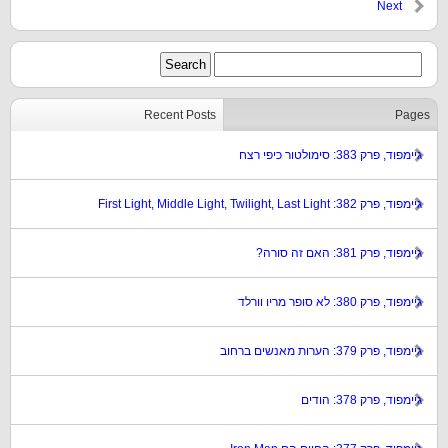
Next
Recent Posts
Pages
גיימפוד, פרק 383: סימולטור כיפי רצח
גיימפוד, פרק 382: First Light, Middle Light, Twilight, Last Light
גיימפוד, פרק 381: האם זה סורה?
גיימפוד, פרק 380: לא סופר מריו וורלד
גיימפוד, פרק 379: הערות מאנשים ברחוב
גיימפוד, פרק 378: הודים