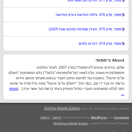
גיימפוד, פרק 377: החיים הם Iron Man
גיימפוד, פרק 376: צ'לסי החדשה ביורק החדשה
גיימפוד, פרק 375: העידן שמרמה (סיכום שנת 2025)
גיימפוד, פרק 374: דברים נלוזים
About גיימפאד
שלום, וברוכים הבאים ל'גיימפאד'! במרץ 2007, לאחר החלטה
אימפולסיבית-משהו, עלה לאוויר (על פלטפורמת "בלוגלי") בלוג המשחקים "העולם
על פי אינטל", כתגובת-נגד למיעוט התוכן העברי בנושא משחקי מחשב ווידאו
ברשת. זה עבד די טוב, בסך הכל. "העולם על פי אינטל" צמח, גדל ופרח עד שהוא
הפך לבלוג המשחקים העברי הגדול והוותיק ביותר ברשת (עד אשר יוכח […]
more
→
.
Exit the Mobile Edition
(view the standard browser version)
Carrington
and
WordPress
Proudly powered by
.
התחבר
|
הרשמה
WordPress Mobile Edition
available from Crowd Favorite.