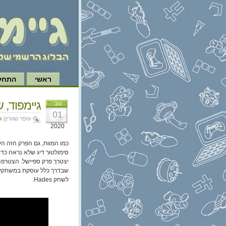
ראשי
התחל 
גיימפוד, של
נוב
01
עופר שוורץ|
ג
2020
סימולטור דיג שלא נראה כדוג
יצטרך פרק ספיישל. הצטרפה
שבדרך כלל עוסקת במשחקי ת
לשחק Hades.