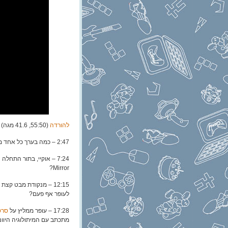
להורדה
(55:50, 41.6 מגה)
2:47 – כמה בערך כל אחד מאיתנו שיחק? (ספוילר: הרבה)
Mirror?
12:15 – מנקודת מבט ק
לעופר אף פעם?
17:28 – עופר ממליץ על
סרטון של
מתכתב עם המיתולוגיה היווני