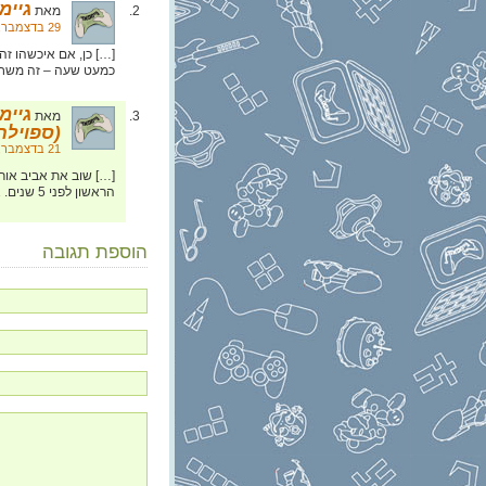
גיימפאד » 20
מאת
29 בדצמבר, 2020 בשעה 21:05
[…] כן, אם איכשהו זה
כמעט שעה – זה משחק
מאת
(ספוילרים ל-2
21 בדצמבר, 2025 בשעה 18:56
[…] שוב את אביב אור
הראשון לפני 5 שנים. את Crystal Heart, הקומיקס של אביב (יחד עם ערן […]
הוספת תגובה