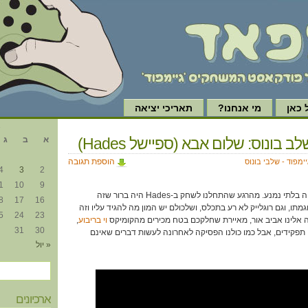
כאן
מי אנחנו?
תאריכי יציאה
א
ב בונוס: שלום אבא (ספיישל Hades)
א
ב
ג
הוספת תגובה
יימפוד - שלבי בונוס
4
3
2
1
10
9
כמו המוות, גם הפרק הזה היה בלתי נמנע. מהרגע שהתחלנו לשחק ב-Hades היה ברור שזה
8
17
16
מתו, וגם רוגלייק לא רע בתכלס, ושלכולם יש המון מה להגיד עליו וזה
5
24
23
 אלינו אביב אור, מאיירת שחלקכם בטח מכירים מהקומיקס
וי בריבוע
,
31
30
פקידים, אבל כמו כולנו הפסיקה לאחרונה לעשות דברים שאינם
« יול
ארכיונים