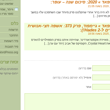
20: סיכום שנה – עופר
:
שפשוט עוב
גיימר_שמח
 לא היה ברור אחרי שהקלטנו פרק מיוחד שבו השתפכנו עליו במשך
סופר מריו ו
 מדהים […]
כלים
גיימפאד » גיימפוד, פרק 373: אשפה חצי-אנושית
Hades !)
:
הרשמה
התחבר
, מאיירת אקסטראורדינר, שהייתה איתנו בפרק הספוילרים להאדס
פיד רשומות
פיד תגובות
ordPress.org
זכויות יוצרים
שם
(נדרש)
הפוסטים בבלוג
ייחוס-שיתוף של eative Commons
אימייל
(לא יפורסם באתר) (נדרש)
אתר