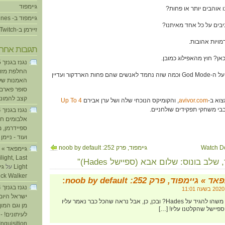
גיימפוד
גיימפוד ב- iTunes
זיירמן ב-Twitch
תגובות אחרו
החלפת מזוזו
47:30 – אביב מספרת קצת על ה-God Mode וכמה שזה נחמד לאנשים שהם פחות הארדקור ועדיין
האמנות של
סופר פארם ו
קצב להמוני
avivor.com
, והקומיקס הנוכחי שלה ושל ערן אבירם
Up To 4
בי משחקי תפקידים שולחניים.
אלבומים חד
ספיידרמן, 
ועוד - ניימן
ע
גיימפוד, פרק 252: noob by default
light, Last
Light
על
ick Walker
 » גיימפוד, פרק 252: noob by default
:
ישראל היום
[…] 49:10 – לדקל יש משהו להגיד על Hades? ובכן, כן, אבל נראה שהכל כבר נאמר עליו
מן וגם המו
פיישל שהקלטנו עליו! […]
לעיתונים! - 