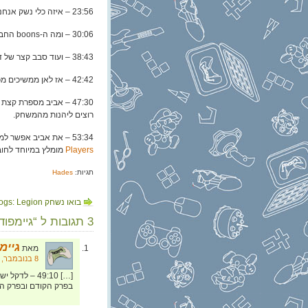
23:56 – איזה כלי נשק אנחנו אוהבים יותר או פחות?
30:06 – ומה ה-boons החביבים על כל אחד מאיתנו?
38:43 – ועוד סבב קצר של דמויות אהובות.
42:42 – אז לאן ממשיכים מכאן? חוץ מהאפילוג כמובן.
רוצים ליהנות מהמשחק.
53:34 – את אביב אפשר למצוא ב-
Players
מומלץ במיוחד לחוב
תגיות:
Hades
בואו נשחק Watch Dogs: Legion
3 תגובות ל “גיימפוד, שלב בונוס: שלום אבא (ספיישל Hades)”
גיימפאד
מאת
8 בנובמבר, 2020 בשעה 11:01
בפרק הקודם ובפרק הס