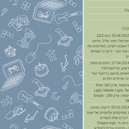
נות
נגנז בגנזך 20.08.2015: כנס D23,
ת מול רופאי אליל, אירועי
 השבוע הקרוב, מחרימים את
עוד ועוד - ניימן
על
משחקי
ם
נגנז בגנזך 17.04.2014: חילוניים ופסח,
שים, פרדוקס לפיד,
משחקי מחשב בדיעבד ועוד
ל
שידורים חוזרים
גיימפאד » גיימפוד, פרק 382: First
Light, Middle Light, Twi
גיימפוד, פרק 290: Single-
St
נגנז בגנזך 05.01.2014: ידיעות, וואינט,
, קומיקסים קלאסיים של אקס
ן דברים שלא קשורים
ניימן
על
Dragon Age:
Inquisition – פנטזיה גנרית להפליא