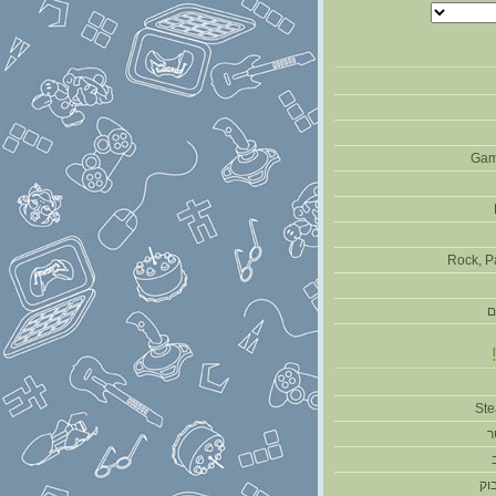
Gam
Rock, P
ם
ר
וק