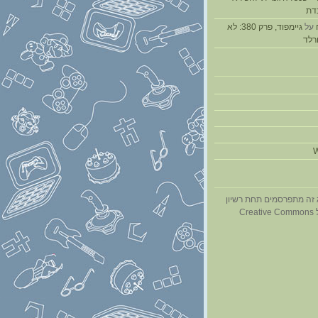
דת
על
גיימפוד, פרק 380: לא
ורלד
W
 זה מתפרסמים תחת רשיון
Cr