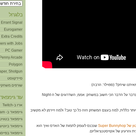
ארכיונים
בלוגרול
Errant Signal
Eurogamer
Extra Credits
ers with Jobs
PC Gamer
Penny Arcade
Polygon
aper, Shotgun
סיידקווסט
שורפים משחקי
7:24 – אוקיי, בתור התחלה נדבר על הדבר הכי חשוב במשחק: אממ, השדרוגים של ה-Night
עוד גיימפאד!
ארז ב-Twitch
צת יותר כללית, למה בעצם המשחק הזה כל כך טוב? ולמה זיירמן לא מקשיב
גיימפאד ב- Steam
גיימפאד בטוויט
 Super Bunnyhop
שנכנס לעומק לתמות של האדס ואיך הוא
גיימפאד ביוטיוב
ת והרעיון של אקזיסטנציאליזם.
גיימפאד בפייסב