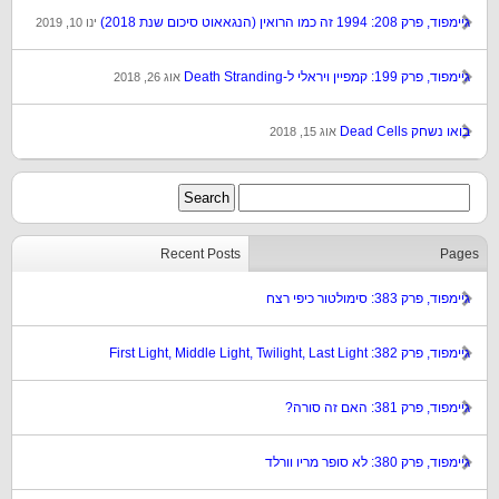
גיימפוד, פרק 208: 1994 זה כמו הרואין (הנגאאוט סיכום שנת 2018)
ינו 10, 2019
גיימפוד, פרק 199: קמפיין ויראלי ל-Death Stranding
אוג 26, 2018
בואו נשחק Dead Cells
אוג 15, 2018
Recent Posts
Pages
גיימפוד, פרק 383: סימולטור כיפי רצח
גיימפוד, פרק 382: First Light, Middle Light, Twilight, Last Light
גיימפוד, פרק 381: האם זה סורה?
גיימפוד, פרק 380: לא סופר מריו וורלד