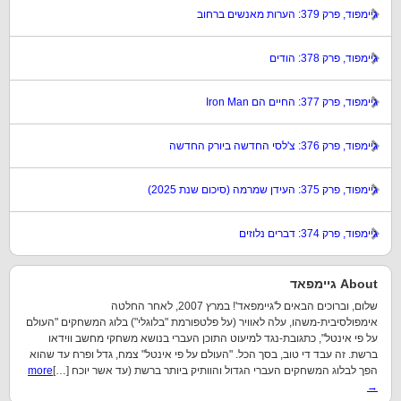
גיימפוד, פרק 379: הערות מאנשים ברחוב
גיימפוד, פרק 378: הודים
גיימפוד, פרק 377: החיים הם Iron Man
גיימפוד, פרק 376: צ'לסי החדשה ביורק החדשה
גיימפוד, פרק 375: העידן שמרמה (סיכום שנת 2025)
גיימפוד, פרק 374: דברים נלוזים
About גיימפאד
שלום, וברוכים הבאים ל'גיימפאד'! במרץ 2007, לאחר החלטה
אימפולסיבית-משהו, עלה לאוויר (על פלטפורמת "בלוגלי") בלוג המשחקים "העולם
על פי אינטל", כתגובת-נגד למיעוט התוכן העברי בנושא משחקי מחשב ווידאו
ברשת. זה עבד די טוב, בסך הכל. "העולם על פי אינטל" צמח, גדל ופרח עד שהוא
הפך לבלוג המשחקים העברי הגדול והוותיק ביותר ברשת (עד אשר יוכח […]
more
→