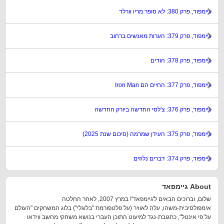
גיימפוד, פרק 380: לא סופר מריו וורלד
גיימפוד, פרק 379: הערות מאנשים ברחוב
גיימפוד, פרק 378: הודים
גיימפוד, פרק 377: החיים הם Iron Man
גיימפוד, פרק 376: צ'לסי החדשה ביורק החדשה
גיימפוד, פרק 375: העידן שמרמה (סיכום שנת 2025)
גיימפוד, פרק 374: דברים נלוזים
About גיימפאד
שלום, וברוכים הבאים ל'גיימפאד'! במרץ 2007, לאחר החלטה
אימפולסיבית-משהו, עלה לאוויר (על פלטפורמת "בלוגלי") בלוג המשחקים "העולם
על פי אינטל", כתגובת-נגד למיעוט התוכן העברי בנושא משחקי מחשב ווידאו