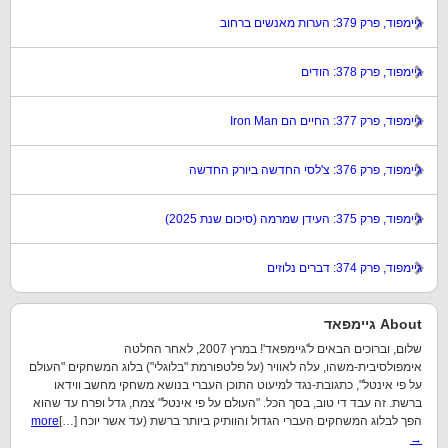
גיימפוד, פרק 379: הערות מאנשים ברחוב
גיימפוד, פרק 378: הודים
גיימפוד, פרק 377: החיים הם Iron Man
גיימפוד, פרק 376: צ'לסי החדשה ביורק החדשה
גיימפוד, פרק 375: העידן שמרמה (סיכום שנת 2025)
גיימפוד, פרק 374: דברים נלוזים
About גיימפאד
שלום, וברוכים הבאים ל'גיימפאד'! במרץ 2007, לאחר החלטה
אימפולסיבית-משהו, עלה לאוויר (על פלטפורמת "בלוגלי") בלוג המשחקים "העולם
על פי אינטל", כתגובת-נגד למיעוט התוכן העברי בנושא משחקי מחשב ווידאו
ברשת. זה עבד די טוב, בסך הכל. "העולם על פי אינטל" צמח, גדל ופרח עד שהוא
הפך לבלוג המשחקים העברי הגדול והוותיק ביותר ברשת (עד אשר יוכח […]
more
→