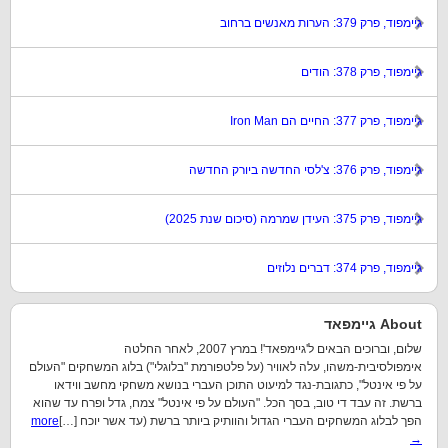
גיימפוד, פרק 379: הערות מאנשים ברחוב
גיימפוד, פרק 378: הודים
גיימפוד, פרק 377: החיים הם Iron Man
גיימפוד, פרק 376: צ'לסי החדשה ביורק החדשה
גיימפוד, פרק 375: העידן שמרמה (סיכום שנת 2025)
גיימפוד, פרק 374: דברים נלוזים
About גיימפאד
שלום, וברוכים הבאים ל'גיימפאד'! במרץ 2007, לאחר החלטה
אימפולסיבית-משהו, עלה לאוויר (על פלטפורמת "בלוגלי") בלוג המשחקים "העולם
על פי אינטל", כתגובת-נגד למיעוט התוכן העברי בנושא משחקי מחשב ווידאו
ברשת. זה עבד די טוב, בסך הכל. "העולם על פי אינטל" צמח, גדל ופרח עד שהוא
הפך לבלוג המשחקים העברי הגדול והוותיק ביותר ברשת (עד אשר יוכח […]
more
→