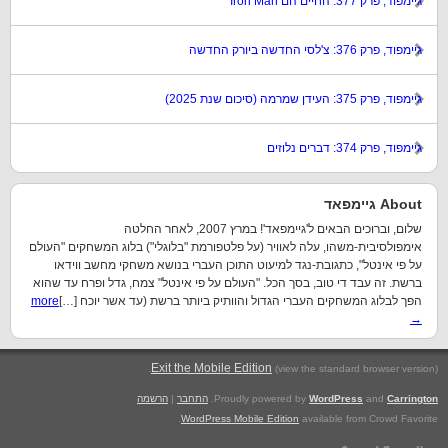
גיימפוד, פרק 377: החיים הם Iron Man
גיימפוד, פרק 376: צ'לסי החדשה ביורק החדשה
גיימפוד, פרק 375: העידן שמרמה (סיכום שנת 2025)
גיימפוד, פרק 374: דברים נלוזים
About גיימפאד
שלום, וברוכים הבאים ל'גיימפאד'! במרץ 2007, לאחר החלטה
אימפולסיבית-משהו, עלה לאוויר (על פלטפורמת "בלוגלי") בלוג המשחקים "העולם
על פי אינטל", כתגובת-נגד למיעוט התוכן העברי בנושא משחקי מחשב ווידאו
ברשת. זה עבד די טוב, בסך הכל. "העולם על פי אינטל" צמח, גדל ופרח עד שהוא
הפך לבלוג המשחקים העברי הגדול והוותיק ביותר ברשת (עד אשר יוכח […]
more
→
.
Exit the Mobile Edition
(view the standard browser version)
Carrington
and
WordPress
Proudly powered by
.
התחבר
|
הרשמה
WordPress Mobile Edition
available from Crowd Favorite.