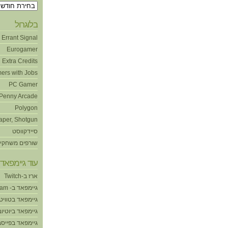
ארכיונים
בלוגרול
Errant Signal
Eurogamer
Extra Credits
ers with Jobs
PC Gamer
Penny Arcade
Polygon
aper, Shotgun
סיידקווסט
שורפים משחקי
עוד גיימפאד!
ארז ב-Twitch
גיימפאד ב- Steam
גיימפאד בטוויט
גיימפאד ביוטיוב
גיימפאד בפייסב