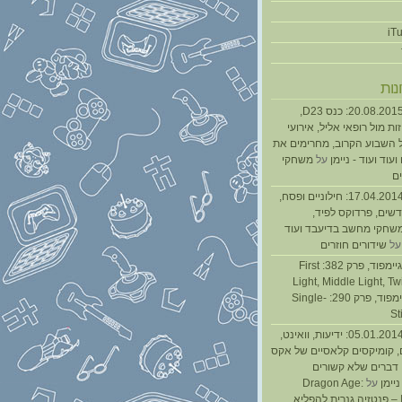
נות
נגנז בגנזך 20.08.2015: כנס D23,
ת מול רופאי אליל, אירועי
 השבוע הקרוב, מחרימים את
עוד ועוד - ניימן
על
משחקי
ם
נגנז בגנזך 17.04.2014: חילוניים ופסח,
שים, פרדוקס לפיד,
משחקי מחשב בדיעבד ועוד
ל
שידורים חוזרים
גיימפאד » גיימפוד, פרק 382: First
Light, Middle Light, Twi
גיימפוד, פרק 290: Single-
St
נגנז בגנזך 05.01.2014: ידיעות, וואינט,
, קומיקסים קלאסיים של אקס
ן דברים שלא קשורים
ניימן
על
Dragon Age:
Inquisition – פנטזיה גנרית להפליא