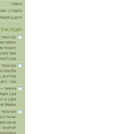
גיימפוד
גיימפוד ב- iTunes
זיירמן ב-Twitch
תגובות אחרו
החלפת מזוזו
האמנות של
סופר פארם ו
קצב להמוני
אלבומים חד
ספיידרמן, 
ועוד - ניימן
ע
light, Last
Light
על
ick Walker
ישראל היום
מן וגם המו
לעיתונים! - 