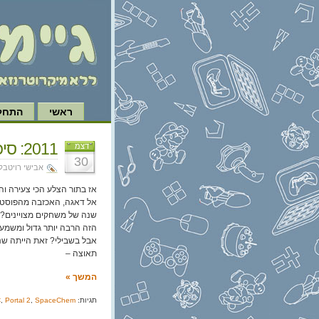
ראשי
התחל 
2011: סיכום שנה – חלק ה'
דצמ
30
אבישי רויטבל
אז בתור הצלע הכי צעירה וה
אל דאגה, האכזבה מהפוסט 
שנה של משחקים מצויינים? א
הזה הרבה יותר גדול ומשמע
אבל בשבילי? זאת הייתה שנה
תאוצה –
המשך »
תגיות:
SpaceChem
,
Portal 2
,
C