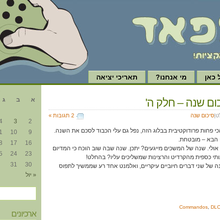
כאן
מי אנחנו?
תאריכי יציאה
א
א
ב
ג
ט|
סיכום שנה
2 תגובות »
4
3
2
כי פחות פרודוקטיבית בבלוג הזה, נפל גם עלי הכבוד לסכם את השנה.
1
10
9
הבא – מובטחת.
8
17
16
ולי. שנה של המשכים מייגעים? יתכן. שנה שבה שוב הוכח כי המדיום
5
24
23
ותי כספית מהקרדיט והרצינות שמשליכים עליו? בהחלט!
31
30
 של שני דברים חיוביים עיקריים, ואלמנט אחד רע שממשיך לתפוס
« יול
Commandos
,
DL
ארכיונים