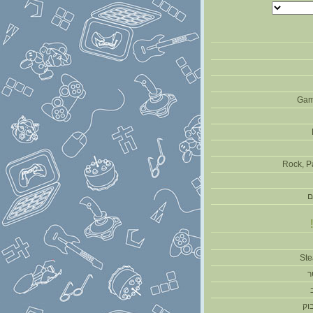
Gam
Rock, P
ם
ר
וק