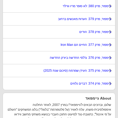
גיימפוד, פרק 380: לא סופר מריו וורלד
גיימפוד, פרק 379: הערות מאנשים ברחוב
גיימפוד, פרק 378: הודים
גיימפוד, פרק 377: החיים הם Iron Man
גיימפוד, פרק 376: צ'לסי החדשה ביורק החדשה
גיימפוד, פרק 375: העידן שמרמה (סיכום שנת 2025)
גיימפוד, פרק 374: דברים נלוזים
About גיימפאד
שלום, וברוכים הבאים ל'גיימפאד'! במרץ 2007, לאחר החלטה
אימפולסיבית-משהו, עלה לאוויר (על פלטפורמת "בלוגלי") בלוג המשחקים "העולם
על פי אינטל", כתגובת-נגד למיעוט התוכן העברי בנושא משחקי מחשב ווידאו