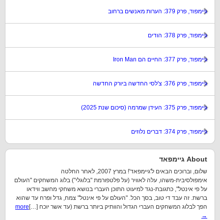
גיימפוד, פרק 379: הערות מאנשים ברחוב
גיימפוד, פרק 378: הודים
גיימפוד, פרק 377: החיים הם Iron Man
גיימפוד, פרק 376: צ'לסי החדשה ביורק החדשה
גיימפוד, פרק 375: העידן שמרמה (סיכום שנת 2025)
גיימפוד, פרק 374: דברים נלוזים
About גיימפאד
שלום, וברוכים הבאים ל'גיימפאד'! במרץ 2007, לאחר החלטה
אימפולסיבית-משהו, עלה לאוויר (על פלטפורמת "בלוגלי") בלוג המשחקים "העולם
על פי אינטל", כתגובת-נגד למיעוט התוכן העברי בנושא משחקי מחשב ווידאו
ברשת. זה עבד די טוב, בסך הכל. "העולם על פי אינטל" צמח, גדל ופרח עד שהוא
הפך לבלוג המשחקים העברי הגדול והוותיק ביותר ברשת (עד אשר יוכח […]
more
→