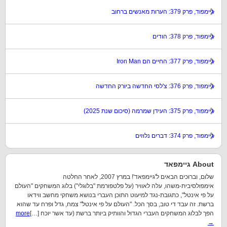
גיימפוד, פרק 379: הערות מאנשים ברחוב
גיימפוד, פרק 378: הודים
גיימפוד, פרק 377: החיים הם Iron Man
גיימפוד, פרק 376: צ'לסי החדשה ביורק החדשה
גיימפוד, פרק 375: העידן שמרמה (סיכום שנת 2025)
גיימפוד, פרק 374: דברים נלוזים
About גיימפאד
שלום, וברוכים הבאים ל'גיימפאד'! במרץ 2007, לאחר החלטה
אימפולסיבית-משהו, עלה לאוויר (על פלטפורמת "בלוגלי") בלוג המשחקים "העולם
על פי אינטל", כתגובת-נגד למיעוט התוכן העברי בנושא משחקי מחשב ווידאו
ברשת. זה עבד די טוב, בסך הכל. "העולם על פי אינטל" צמח, גדל ופרח עד שהוא
הפך לבלוג המשחקים העברי הגדול והוותיק ביותר ברשת (עד אשר יוכח […]
more
→