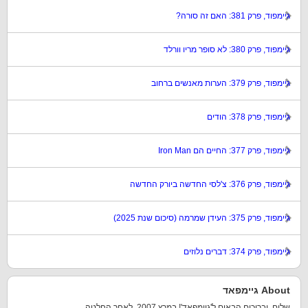
גיימפוד, פרק 381: האם זה סורה?
גיימפוד, פרק 380: לא סופר מריו וורלד
גיימפוד, פרק 379: הערות מאנשים ברחוב
גיימפוד, פרק 378: הודים
גיימפוד, פרק 377: החיים הם Iron Man
גיימפוד, פרק 376: צ'לסי החדשה ביורק החדשה
גיימפוד, פרק 375: העידן שמרמה (סיכום שנת 2025)
גיימפוד, פרק 374: דברים נלוזים
About גיימפאד
שלום, וברוכים הבאים ל'גיימפאד'! במרץ 2007, לאחר החלטה