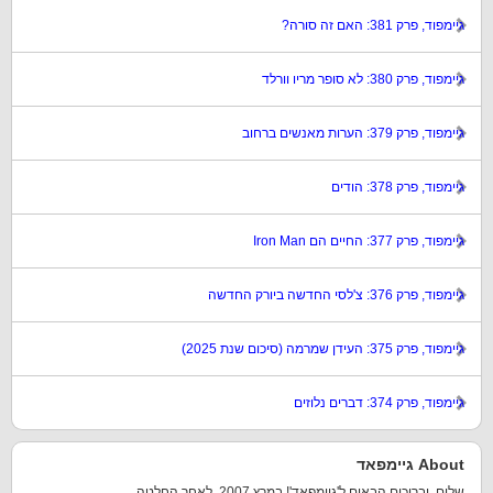
גיימפוד, פרק 381: האם זה סורה?
גיימפוד, פרק 380: לא סופר מריו וורלד
גיימפוד, פרק 379: הערות מאנשים ברחוב
גיימפוד, פרק 378: הודים
גיימפוד, פרק 377: החיים הם Iron Man
גיימפוד, פרק 376: צ'לסי החדשה ביורק החדשה
גיימפוד, פרק 375: העידן שמרמה (סיכום שנת 2025)
גיימפוד, פרק 374: דברים נלוזים
About גיימפאד
שלום, וברוכים הבאים ל'גיימפאד'! במרץ 2007, לאחר החלטה