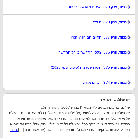
גיימפוד, פרק 379: הערות מאנשים ברחוב
גיימפוד, פרק 378: הודים
גיימפוד, פרק 377: החיים הם Iron Man
גיימפוד, פרק 376: צ'לסי החדשה ביורק החדשה
גיימפוד, פרק 375: העידן שמרמה (סיכום שנת 2025)
גיימפוד, פרק 374: דברים נלוזים
About גיימפאד
שלום, וברוכים הבאים ל'גיימפאד'! במרץ 2007, לאחר החלטה
אימפולסיבית-משהו, עלה לאוויר (על פלטפורמת "בלוגלי") בלוג המשחקים "העולם
על פי אינטל", כתגובת-נגד למיעוט התוכן העברי בנושא משחקי מחשב ווידאו
ברשת. זה עבד די טוב, בסך הכל. "העולם על פי אינטל" צמח, גדל ופרח עד שהוא
הפך לבלוג המשחקים העברי הגדול והוותיק ביותר ברשת (עד אשר יוכח […]
more
→