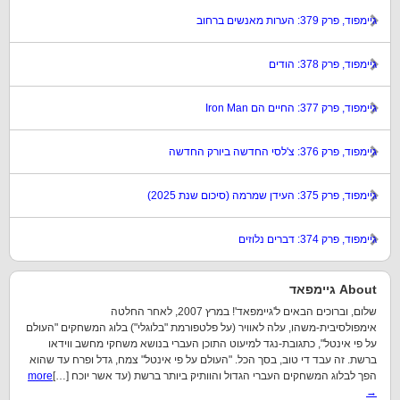
גיימפוד, פרק 379: הערות מאנשים ברחוב
גיימפוד, פרק 378: הודים
גיימפוד, פרק 377: החיים הם Iron Man
גיימפוד, פרק 376: צ'לסי החדשה ביורק החדשה
גיימפוד, פרק 375: העידן שמרמה (סיכום שנת 2025)
גיימפוד, פרק 374: דברים נלוזים
About גיימפאד
שלום, וברוכים הבאים ל'גיימפאד'! במרץ 2007, לאחר החלטה
אימפולסיבית-משהו, עלה לאוויר (על פלטפורמת "בלוגלי") בלוג המשחקים "העולם
על פי אינטל", כתגובת-נגד למיעוט התוכן העברי בנושא משחקי מחשב ווידאו
ברשת. זה עבד די טוב, בסך הכל. "העולם על פי אינטל" צמח, גדל ופרח עד שהוא
הפך לבלוג המשחקים העברי הגדול והוותיק ביותר ברשת (עד אשר יוכח […]
more
→