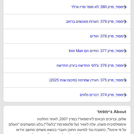
גיימפוד, פרק 380: לא סופר מריו וורלד
גיימפוד, פרק 379: הערות מאנשים ברחוב
גיימפוד, פרק 378: הודים
גיימפוד, פרק 377: החיים הם Iron Man
גיימפוד, פרק 376: צ'לסי החדשה ביורק החדשה
גיימפוד, פרק 375: העידן שמרמה (סיכום שנת 2025)
גיימפוד, פרק 374: דברים נלוזים
About גיימפאד
שלום, וברוכים הבאים ל'גיימפאד'! במרץ 2007, לאחר החלטה
אימפולסיבית-משהו, עלה לאוויר (על פלטפורמת "בלוגלי") בלוג המשחקים "העולם
על פי אינטל", כתגובת-נגד למיעוט התוכן העברי בנושא משחקי מחשב ווידאו