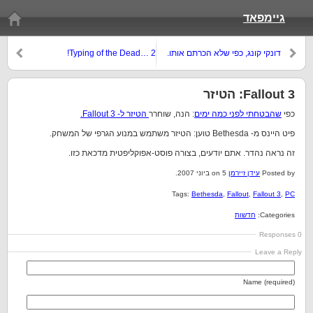
גיימפאד
דונקי קונג, כפי שלא הכרתם אותו.
Typing of the Dead… 2!
Fallout 3: הטיזר
כפי
שהבטחתי לפני כמה ימים
: הנה, שוחרר
הטיזר ל- Fallout 3.
פיט היינס מ- Bethesda טוען: הטיזר משתמש במנוע הגרפי של המשחק.
זה נראה נהדר. אתם יודעים, בצורה פוסט-אפוקליפטית מדכאת כזו.
Posted by
עידן זיירמן
on 5 ביוני 2007.
Tags:
Bethesda
,
Fallout
,
Fallout 3
,
PC
Categories:
חדשות
0 Responses
Leave a Reply
Name (required)