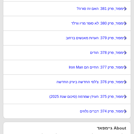
גיימפוד, פרק 381: האם זה סורה?
גיימפוד, פרק 380: לא סופר מריו וורלד
גיימפוד, פרק 379: הערות מאנשים ברחוב
גיימפוד, פרק 378: הודים
גיימפוד, פרק 377: החיים הם Iron Man
גיימפוד, פרק 376: צ'לסי החדשה ביורק החדשה
גיימפוד, פרק 375: העידן שמרמה (סיכום שנת 2025)
גיימפוד, פרק 374: דברים נלוזים
About גיימפאד