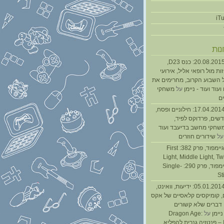
נות
נגנז בגנזך 20.08.2015: כנס D23,
ת מול רופאי אליל, אירועי
 השבוע הקרוב, מחרימים את
עוד ועוד - ניימן
על
משחקי
ם
נגנז בגנזך 17.04.2014: חילוניים ופסח,
שים, פרדוקס לפיד,
משחקי מחשב בדיעבד ועוד
ל
שידורים חוזרים
גיימפאד » גיימפוד, פרק 382: First
Light, Middle Light, Twi
גיימפוד, פרק 290: Single-
St
נגנז בגנזך 05.01.2014: ידיעות, וואינט,
, קומיקסים קלאסיים של אקס
ן דברים שלא קשורים
ניימן
על
Dragon Age:
Inquisition – פנטזיה גנרית להפליא