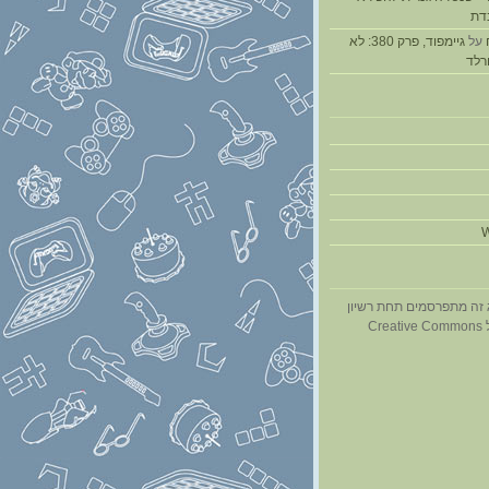
דת
על
גיימפוד, פרק 380: לא
ורלד
W
 זה מתפרסמים תחת רשיון
Cr