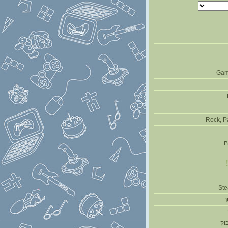
Gam
Rock, P
ם
ר
וק