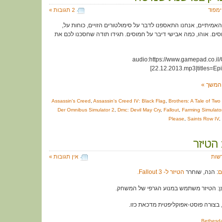
ימפוד
2 תגובות »
 האמיתיים, אנחנו התאספנו לדבר על סימולטורים הזויים, כוחות על,
חמוסים. אוהו, כמה אבישי דיבר על חמוסים. תגידו תודה שחסכנו לכם את
[audio:https://www.gamepad.co
22.12.2013.mp3|titles=Epi
המשך »
Assassin's Creed
,
Assassin's Creed IV: Black Flag
,
Brothers: A Tale of Tw
Der Omnibus Simulator 2
,
Dmc: Devil May Cry
,
Fallout
,
Farming Simulato
Please
,
Saints Row IV
,
שות
אין תגובות »
ם
: הנה, שוחרר
הטיזר ל- Fallout 3.
 בצורה פוסט-אפוקליפטית מדכאת כזו.
Bethesd