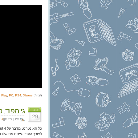
תגיות:
Xbone
,
PS4
,
PC
,
s Play
גיימפוד, פרק 130: מיקרו
נוב
29
עידן זיירמן|
גי
לצורך העניין גייסנו את שלו 