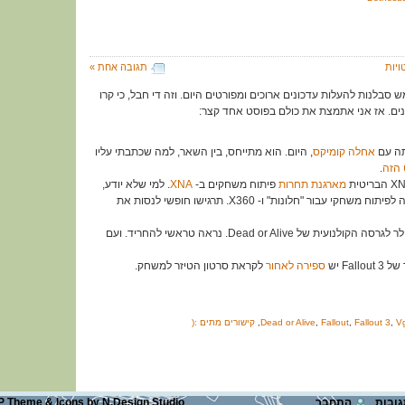
ויות
תגובה אחת »
ש סבלנות להעלות עדכונים ארוכים ומפורטים היום. וזה די חבל, כי קרו
ינים. אז אני אתמצת את כולם בפוסט אחד קצר:
אחלה קומיקס
, היום. הוא מתייחס, בין השאר, למה שכתבתי עליו
 הזה
.
מארגנת תחרות
פיתוח משחקים ב-
XNA
. למי שלא יודע,
XNA היא פלטפורמה לפיתוח משחקי עבור "חלונות" ו- X360. תרגישו חופשי לנסות את
: הטריילר לגרסה הקולנועית של Dead or Alive. נראה טראשי להחריד. ועם
ספירה לאחור
לקראת סרטון הטיזר למשחק.
V
,
Fallout 3
,
Fallout
,
Dead or Alive
,
קישורים מתים :(
התחבר
N.Design Studio
by
Icons
&
P Theme