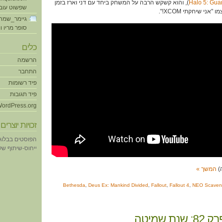
Halo 5: Gua
), והוא קשקש הרבה על המשחק ביחד עם דני וארז בזמן
שפשוט עוב
ני שיחקתי XCOM!".
גיימר_שמח
סופר מריו ו
כלים
הרשמה
התחבר
פיד רשומות
פיד תגובות
ordPress.org
זכויות יוצרים
הפוסטים בבלוג
ייחוס-שיתוף של eative Commons
המשך »
Bethesda
,
Deus Ex: Mankind Divided
,
Fallout
,
Fallout 4
,
NEO Scaven
ת שמיטה