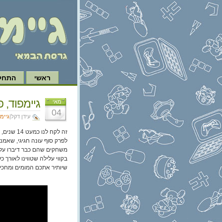
ראשי
התחל 
גיימפוד, פרק 337: ספשל סיום ה
מאי
04
עידן דקל|
גיימ
זה לקח ל
לפרק סוף עונה חגיגי, שאמנ
משחקים שהם כבר דיברו עליה
בקווי עלילה שטווינו לאורך 
שיותיר אתכם המומים ומחכי