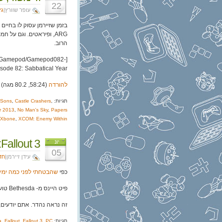
22
עופר שוורץ|
גי
בזמן שזיירמן עסוק לו בחיים
ARG, ופיראטים. וגם על 
הרוב.
.il/Gamepod/Gamepod082-
sode 82: Sabbatical Year]
להורדה
(58:24, 80.2 מגה)
תגיות:
,
Castle Crashers
,
o Sons
r 2013
,
No Man's Sky
,
Papers
Xbone
,
XCOM: Enemy Within
Fallout 3: הטיזר
יונ
05
עידן זיירמן|
חד
כפי
שהבטחתי לפני כמה ימי
פיט היינס מ- Bethesda טוען: הטיזר משתמש במנוע הגרפי של המשחק.
זה נראה נהדר. אתם יודעים,
תגיות:
PC
,
Fallout 3
,
Fallout
,
a