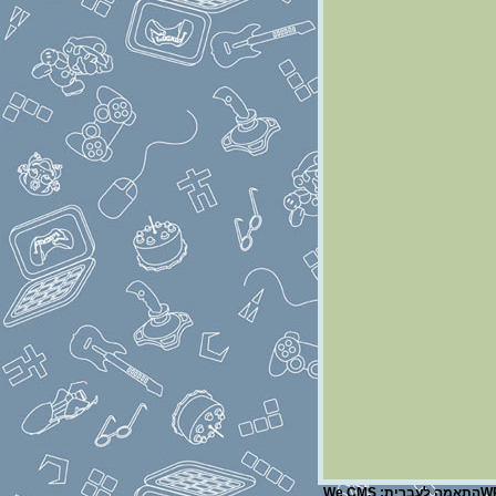
W
התאמה לעברית:
We CMS