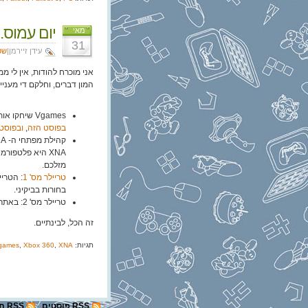
יום עמוס.
מאי
31
עידן זיירמן|
שט
אני מוכרח להודות, אין לי ממ
המון דברים, וחלקם די מעני
Vgames שיחקו אותה עם
בפוסט הזה
,
ובפוסט
קהילת מפתחי ה- XNA הבריטית
מזלכם.
טריילר מס' 1
בחורות בביקיני.
טריילר מס' 2: באתר של Fallout 3 יש
זה הכל, לבינתיים.
תגיות:
XNA
,
Xbox 360
,
games
RSS פוסטים
RSS תגובות