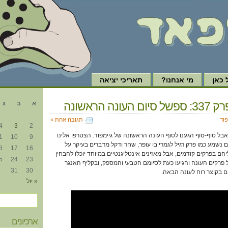
כאן
מי אנחנו?
תאריכי יציאה
א
עונה הראשונה
א
ב
ג
פוד
תגובה אחת »
4
3
2
נו כמעט 14 שנים, אבל סוף-סוף הגענו לסוף העונה הראשונה של גיימפוד. הצטרפו אלינו
1
10
9
ם נשמע כמו פרק רגיל לגמרי בו עופר, שחר ודקל מדברים בעיקר על
8
17
16
ם בפרקים קודמים, אבל מאזינים אינטליגנטיים במיוחד יוכלו להבחין
5
24
23
כל פרקים העונה והגיעו כעת לסיומם הטבעי והמספק, ובקליף האנגר
31
30
ם בקוצר רוח לעונה הבאה.
« יול
ארכיונים