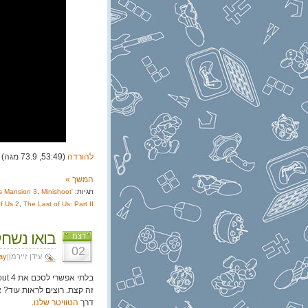
להורדה
(53:49, 73.9 מגה)
המשך »
תגיות:
Minishoot'
,
's Mansion 3
f Us 2
,
The Last of Us: Part II
בואו נשחק lout 4
דצמ
02
עידן זיירמן|
lay
זה קצת. רוצים לראות עוד?
דרך
הטוויטר שלנו
.