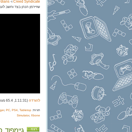
Creed Syndicate
ו-
rdians
שזיירמן הנהן בצד וחשב לעצמו "א
להורדה
(1:11:31, 65.4 מגה)
תגיות:
Tabletop
,
PS4
,
PC
,
ger
Simulator
,
Xbone
גיימפוד, פרק 82: שנ
דצמ