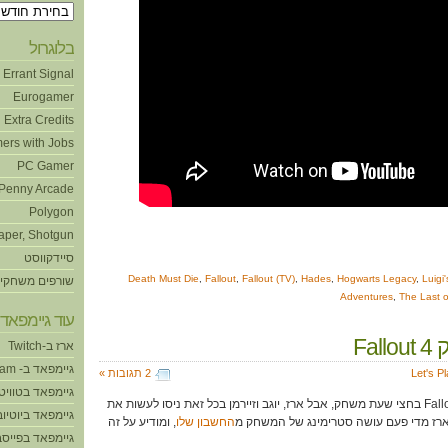
ארכיונים
בלוגרול
Errant Signal
Eurogamer
Extra Credits
ers with Jobs
PC Gamer
Penny Arcade
Polygon
aper, Shotgun
סיידקווסט
Death Must Die
,
Fallout
,
Fallout (TV)
,
Hades
,
Hogwarts Legacy
,
Luigi
שורפים משחקי
Adventures
,
The Last o
עוד גיימפאד!
Fal
ארז ב-Twitch
גיימפאד ב- Steam
Let's P
2 תגובות »
גיימפאד בטוויט
בלתי אפשרי לסכם את Fallout 4 בחצי שעת משחק, אבל ארז, יוגב וזיירמן בכל זאת ניסו לעשות את
גיימפאד ביוטיוב
 ארז מדי פעם עושה סטרימינג של המשחק מ
החשבון שלו
, ומודיע על זה
גיימפאד בפייסב