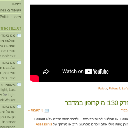
גיימפוד
גיימפוד ב- iTunes
זיירמן ב-Twitch
תגובות אחרו
החלפת מזוזו
האמנות של
סופר פארם ו
קצב להמוני
אלבומים חד
ספיידרמן, 
ועוד - ניימן
ע
Fallout
,
Fallout 4
,
Let'
light, Last
Light
על
ick Walker
פון במדבר
ימפוד
5 תגובות »
ישראל היום
מן וגם המו
כל האינטרנט מדבר על Fallout 4. אז החלטנו להיות מקוריים… ולדבר ממש הרבה על Fallout 4.
לעיתונים! - 
מורן (אותו אולי אתם זוכרים מסרטוני ה"בואו נשחק" של
Assassin's