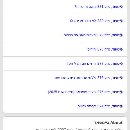
גיימפוד, פרק 381: האם זה סורה?
גיימפוד, פרק 380: לא סופר מריו וורלד
גיימפוד, פרק 379: הערות מאנשים ברחוב
גיימפוד, פרק 378: הודים
גיימפוד, פרק 377: החיים הם Iron Man
גיימפוד, פרק 376: צ'לסי החדשה ביורק החדשה
גיימפוד, פרק 375: העידן שמרמה (סיכום שנת 2025)
גיימפוד, פרק 374: דברים נלוזים
About גיימפאד
שלום, וברוכים הבאים ל'גיימפאד'! במרץ 2007, לאחר החלטה