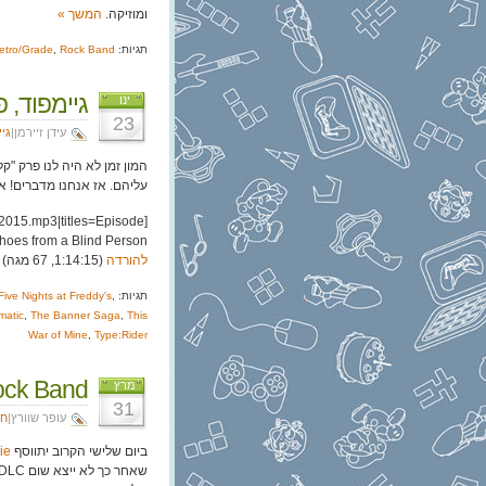
ומוזיקה.
המשך »
תגיות:
Rock Band
,
etro/Grade
גיימפוד, פרק 109: כמו לגנוב נ
ינו
23
עידן זיירמן|
גי
המון זמן לא היה לנו פרק "
עליהם. אז אנחנו מדברים! א
2015.mp3|titles=Episode
hoes from a Blind Person]
להורדה
(1:14:15, 67 מגה)
תגיות:
,
Five Nights at Freddy's
atic
,
The Banner Saga
,
This
War of Mine
,
Type:Rider
Rock Band: סופה של 
מרץ
31
עופר שוורץ|
חד
ביום שלישי הקרוב יתווסף
ie
שאחר כך לא ייצא שום DLC, ובכך