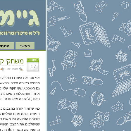
ראשי
התחל 
משחקי קצ
אוג
17
עופר שוורץ|
בי
אני זוכר את היום בו המוזיקה
מרשים באותה מידה. בתעשיי
באנד, ולהרבה מאיתנו זה הי
כמו שתמיד קורה במצבים כאל
הנישה. וכמה מהם הצליחו לעש
שמשלבים את הקצב והמוזיקה