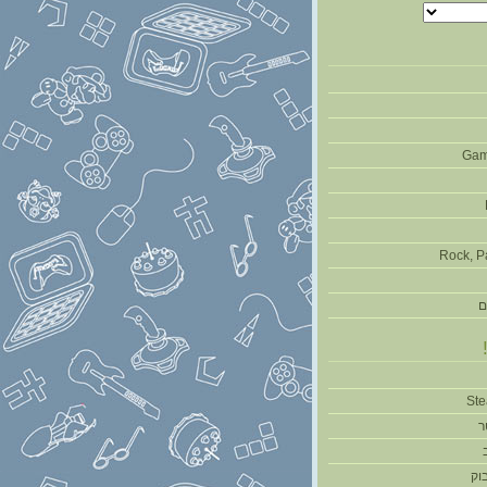
Gam
Rock, P
ם
ר
וק