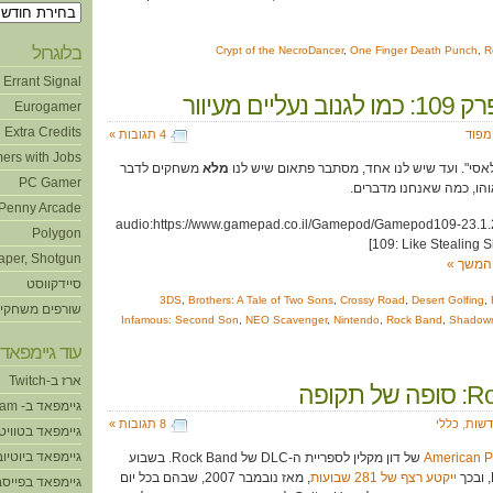
ארכיונים
בלוגרול
Crypt of the NecroDancer
,
One Finger Death Punch
,
R
Errant Signal
עליים מעיוור
Eurogamer
Extra Credits
ימפוד
4 תגובות »
ers with Jobs
קלאסי". ועד שיש לנו אחד, מסתבר פתאום שיש לנו
מלא
משחקים לדבר
PC Gamer
והו, כמה שאנחנו מדברים.
Penny Arcade
[audio:https://www.gamepad.co.il/Gamepod/Gamepod109-23.1.
Polygon
109: Like Stealing S
aper, Shotgun
המשך »
סיידקווסט
3DS
,
Brothers: A Tale of Two Sons
,
Crossy Road
,
Desert Golfing
,
שורפים משחקי
Infamous: Second Son
,
NEO Scavenger
,
Nintendo
,
Rock Band
,
Shadowm
עוד גיימפאד!
ארז ב-Twitch
תקופה
גיימפאד ב- Steam
שות
,
כללי
8 תגובות »
גיימפאד בטוויט
גיימפאד ביוטיוב
American P
של דון מקלין לספריית ה-DLC של Rock Band. בשבוע
ייקטע רצף של 281 שבועות
, מאז נובמבר 2007, שבהם בכל יום
גיימפאד בפייסב