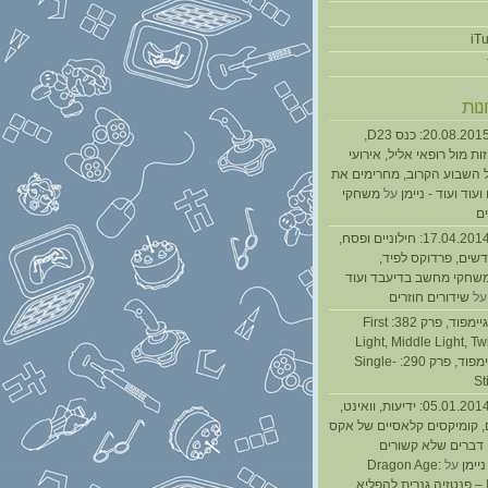
נות
נגנז בגנזך 20.08.2015: כנס D23,
ת מול רופאי אליל, אירועי
 השבוע הקרוב, מחרימים את
עוד ועוד - ניימן
על
משחקי
ם
נגנז בגנזך 17.04.2014: חילוניים ופסח,
שים, פרדוקס לפיד,
משחקי מחשב בדיעבד ועוד
ל
שידורים חוזרים
גיימפאד » גיימפוד, פרק 382: First
Light, Middle Light, Twi
גיימפוד, פרק 290: Single-
St
נגנז בגנזך 05.01.2014: ידיעות, וואינט,
, קומיקסים קלאסיים של אקס
ן דברים שלא קשורים
ניימן
על
Dragon Age:
Inquisition – פנטזיה גנרית להפליא