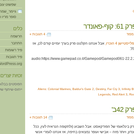
שפשוט עוב
גיימר_שמח
סופר מריו ו
ף-פאונדר
כלים
ימפוד
4 תגובות »
הרשמה
התחבר
ייסטיישן 4 הוכרז,
אבל אנחנו הקלטנו פרק בערך יומיים קודם לכן, אז
ל.
פיד רשומות
פיד תגובות
[audio:https://www.gamepad.co.il/Gamepod/Gamepod061-22.2.
ordPress.org
זכויות יוצרים
הפוסטים בבלוג
Infinity 
,
Far Cry 3
,
Destiny
,
Baldur's Gate 2
,
Aliens: Colonial Marines
ייחוס-שיתוף של eative Commons
Legends
,
Red Alert 3
,
Ro
 42ב'
ימפוד
14 תגובות »
ק בינלאומי של הפודקאסט. אבל השבוע (ולתקופה הנראית לעין, ככל
דון, ויותר מזה – אבישי ועופר נמצאים בחיפה, אז אנחנו לגמרי אנשי