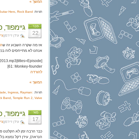
המשך »
תגיות:
Rock Band
,
Guitar Hero
גיימפוד, פרק 61: קו
פבר
22
עידן זיירמן|
גי
אז מה שקרה השבוע זה ש
הפל
אנחנו לא מתייחסים לזה בכל
2013.mp3|titles=Episode
61: Monkey-founder]
להורדה
המשך »
תגיות:
Rayman:
,
Ingress
,
Blade
ck Band
,
Temple Run 2
,
Valve
גיימפוד, פרק
מאי
17
עידן זיירמן|
גי
כבר הרבה זמן לא הקלטנו פר
הנראה), עידן דקל נמצא בלונ