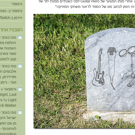
שלישי שוחררו שירים חדשים. אחרי מותו המצער של Guitar Hero לפני כשנתיים ממנת יתר של
גיימפוד
גיימפוד ב- iTunes
זיירמן ב-Twitch
תגובות אחרו
החלפת מזוזו
האמנות של
סופר פארם ו
קצב להמוני
אלבומים חד
ספיידרמן, 
ועוד - ניימן
ע
light, Last
Light
על
ick Walker
ישראל היום
מן וגם המו
לעיתונים! - 