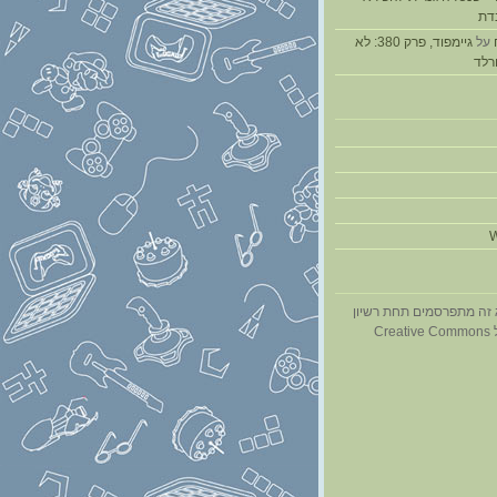
דת
על
גיימפוד, פרק 380: לא
ורלד
W
 זה מתפרסמים תחת רשיון
Cr