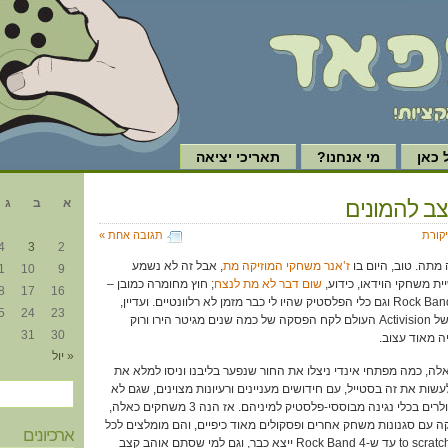
כאן
מי אנחנו?
תאריכי יציאה
א
ב להמונים
א
ב
ג
קורת
תגובה אחת »
4
3
2
 מתה. טוב, היום בו
ז’אנר משחקי המוזיקה מת
, אבל זה לא נשמע
1
10
9
ת משחקי הוידאו, כידוע,
שום דבר לא מת לנצח
; חוץ מחומרה כמובן –
8
17
16
גם ה-Xbox ששיחקתי עליו Rock Band וגם כלי הפלסטיק שהיו לי כבר מזמן לא רלוונטיים. ועדיין,
5
24
23
אחרי ההתעללות השיטתית של Activision העולם לקח הפסקה של כמה שנים מגיטר הירו ורוק
31
30
ה מאוד עצוב.
« יול
ה, כמה מפתחי אינדי ניצלו את החור שנפער בליבנו וניסו למלא את
ות את זה בסטייל, עם חידושים מעניינים ורעיונות מצוינים, שגם לא
דורשים השקעה של מאות דולרים בכלי נגינה מבוססי-פלסטיק למיניהם. אז הנה 3 משחקים כאלה,
 עם סגנונות משחק אחרים ופסקולים מאוד כיפיים, והם מומלצים לכל
ארכיונים
מי שמחפש משהו to scratch this itch עד ש-Rock Band 4 ייצא כבר, וגם למי שסתם אוהב קצב