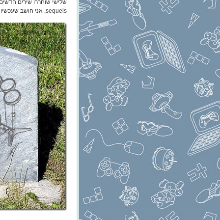
sequels, אני חושב שעכשיו זה הזמן לכתוב סוג של הספד לז’אנר משחקי המוזיקה*.