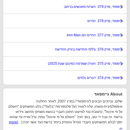
גיימפוד, פרק 379: הערות מאנשים ברחוב
גיימפוד, פרק 378: הודים
גיימפוד, פרק 377: החיים הם Iron Man
גיימפוד, פרק 376: צ'לסי החדשה ביורק החדשה
גיימפוד, פרק 375: העידן שמרמה (סיכום שנת 2025)
גיימפוד, פרק 374: דברים נלוזים
About גיימפאד
שלום, וברוכים הבאים ל'גיימפאד'! במרץ 2007, לאחר החלטה
אימפולסיבית-משהו, עלה לאוויר (על פלטפורמת "בלוגלי") בלוג המשחקים "העולם
על פי אינטל", כתגובת-נגד למיעוט התוכן העברי בנושא משחקי מחשב ווידאו
ברשת. זה עבד די טוב, בסך הכל. "העולם על פי אינטל" צמח, גדל ופרח עד שהוא
הפך לבלוג המשחקים העברי הגדול והוותיק ביותר ברשת (עד אשר יוכח […]
more
→