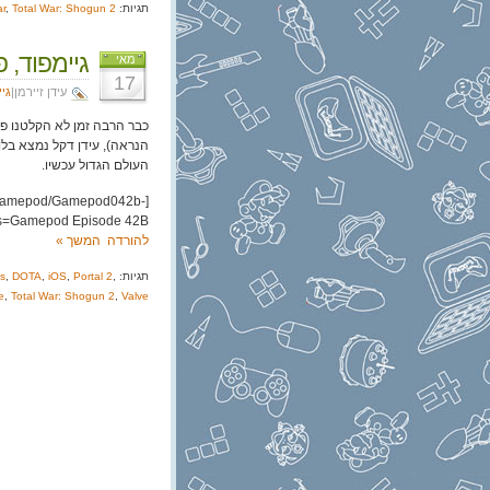
תגיות:
Total War: Shogun 2
,
ar
גיימפוד, פרק
מאי
17
עידן זיירמן|
גי
כבר הרבה זמן לא הקלטנו פר
הנראה), עידן דקל נמצא בלונ
העולם הגדול עכשיו.
l/Gamepod/Gamepod042b-
es=Gamepod Episode 42B]
להורדה
המשך »
תגיות:
,
Portal 2
,
iOS
,
DOTA
,
s
e
,
Total War: Shogun 2
,
Valve