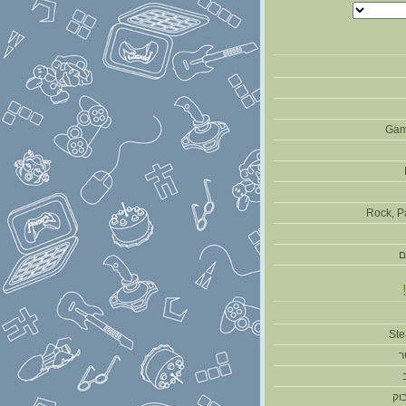
Gam
Rock, P
ם
ר
וק