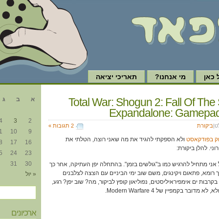
כאן
מי אנחנו?
תאריכי יציאה
א
Total War: Shogun 2: Fall Of The
א
ב
ג
Expandalone: Gamepa
4
3
2
ט|
ביקורת
2 תגובות »
1
10
9
ק בפודקאסט
ולא הספקתי להגיד את מה שאני רוצה, הטלתי את
8
17
16
י. להלן ביקורת:
5
24
23
31
30
 אני מתחיל להרגיש כמו ב"גולשים בזמן". בהתחלה יפן העתיקה, אחר כך
ך רומא, פתאום ויקינגים, משם שוב ימי הביניים עם הצצה לצלבנים
« יול
בקרבות ים אימפיראיליסטים, נפוליאון קופץ לביקור, מה? שוב יפן? רגע,
ובר בקמפיין של Modern Warfare 4.
ארכיונים