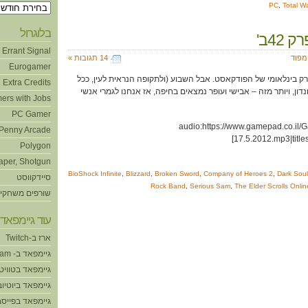
PC
,
Total W
ארכיונים
בלוגרול
 42ב'
Errant Signal
ימפוד
14 תגובות »
Eurogamer
ק בינלאומי של הפודקאסט. אבל השבוע (ולתקופה הנראית לעין, ככל
Extra Credits
דון, ויותר מזה – אבישי ועופר נמצאים בחיפה, אז אנחנו לגמרי אנשי
ers with Jobs
PC Gamer
[audio:https://www.gamepad.co.i
Penny Arcade
17.5.2012.mp3|titl
Polygon
aper, Shotgun
BioShock Infinite
,
Blizzard
,
Broken Sword
,
Company of Heroes 2
,
Dark Soul
סיידקווסט
Rock Band
,
Serious Sam
,
The Elder Scrolls Onlin
שורפים משחקי
עוד גיימפאד!
ארז ב-Twitch
גיימפאד ב- Steam
גיימפאד בטוויט
גיימפאד ביוטיוב
גיימפאד בפייסב