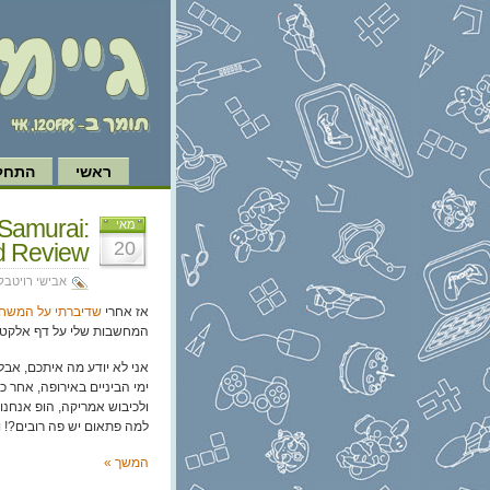
ראשי
התחל 
 Samurai:
מאי
20
d Review
אבישי רויטבל
אז אחרי
שדיברתי על המשח
המחשבות שלי על דף אלקטרונ
אני לא יודע מה איתכם, אבל
ימי הביניים באירופה, אחר כ
ולכיבוש אמריקה, הופ אנחנו 
למה פתאום יש פה רובים?! ולא, לא מד
המשך »