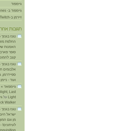
גיימפוד
גיימפוד ב- iTunes
זיירמן ב-Twitch
תגובות אחרו
החלפת מזוזו
האמנות של
סופר פארם ו
קצב להמוני
אלבומים חד
ספיידרמן, 
ועוד - ניימן
ע
light, Last
Light
על
ick Walker
ישראל היום
מן וגם המו
לעיתונים! - 