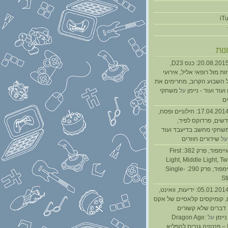
נות
נגנז בגנזך 20.08.2015: כנס D23,
ת מול רופאי אליל, אירועי
 השבוע הקרוב, מחרימים את
עוד ועוד - ניימן
על
משחקי
ם
נגנז בגנזך 17.04.2014: חילוניים ופסח,
שים, פרדוקס לפיד,
משחקי מחשב בדיעבד ועוד
ל
שידורים חוזרים
גיימפאד » גיימפוד, פרק 382: First
Light, Middle Light, Twi
גיימפוד, פרק 290: Single-
St
נגנז בגנזך 05.01.2014: ידיעות, וואינט,
, קומיקסים קלאסיים של אקס
ן דברים שלא קשורים
ניימן
על
Dragon Age:
Inquisition – פנטזיה גנרית להפליא