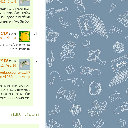
8 ביולי, 2012 בשעה 0:21
שלמות של מחשבים עם
הגולד הזה בכסף אמית
לכל ה3 מיליון שחקנים את חווית המשחק?
עופר
מאת
8 ביולי, 2012 בשעה 11:50
אני אישית לא ראיתי ש
או משהו כזה?
עומר
מאת
10 ביולי, 2012 בשעה 5:14
.youtube.com/watch?
=10&feature=plcp
ראיון אם אחד מתוך 
והם עושים 6000 דולר בשבוע מהפארם גולד הזה מכל הבוטים
הוספת תגובה