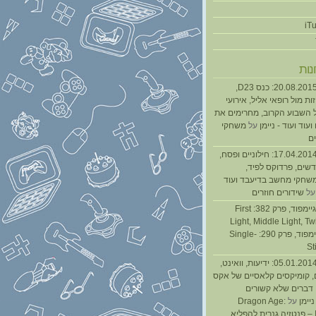
נות
נגנז בגנזך 20.08.2015: כנס D23,
ת מול רופאי אליל, אירועי
 השבוע הקרוב, מחרימים את
עוד ועוד - ניימן
על
משחקי
ם
נגנז בגנזך 17.04.2014: חילוניים ופסח,
שים, פרדוקס לפיד,
משחקי מחשב בדיעבד ועוד
ל
שידורים חוזרים
גיימפאד » גיימפוד, פרק 382: First
Light, Middle Light, Twi
גיימפוד, פרק 290: Single-
St
נגנז בגנזך 05.01.2014: ידיעות, וואינט,
, קומיקסים קלאסיים של אקס
ן דברים שלא קשורים
ניימן
על
Dragon Age:
Inquisition – פנטזיה גנרית להפליא