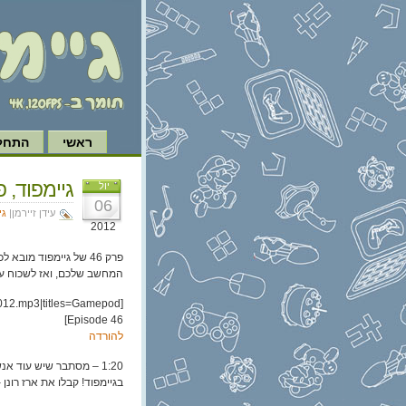
ראשי
התחל 
גיימפוד, פרק 46: שבעה
יול
06
עידן זיירמן|
גי
2012
פרק 46 של גיימפוד מובא לכם בחסות
המחשב שלכם, ואז לשכוח על
012.mp3|titles=Gamepod
Episode 46]
להורדה
1:20 – מסתבר שיש עוד 
בגיימפוד! קבלו את ארז רונן 