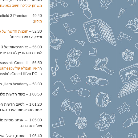
46:40 – בשעה טובה, אנחנו עוברים לחדשות. בתור התחלה:
משחק יכול להיחשב כפגיעה בז
49:40 – Battlefield 3 Premium כבר מכר
מיליון
)
52:30 –
תוכנית חדשה של Valve
ופיזיקה בעזרת פורטל
56:00 – כל הגרסאות של Far Cry 3
לפחות הם עדיין לא הכריזו על דחיית גר
56:50 – Assassin's Creed III, לעומתו,
ה
ראיון הנפלא של Gamespy,
ה- PC של Assassin's Creed III (ותודה לאודי יוגב).
58:30 – Hero Academy, משחק ה- iOS הפופולרי,
1:00:50 – בעוד חדשות סלולר: Might & Magic: Clash of Heroes
1:01:20 – ולסיום חדשות הסלולר –
אחת מטראומות העבר הגדולו
1:05:00 – ואנחנו מסיימים! את ארז אפשר למצוא
ושל יותם ברנז.
1:05:40 – ואותנו, כרגיל, אפשר למצוא… ובכן, פה. חוץ מזה, ניצלנו את