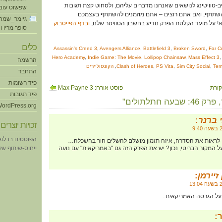
-טוויטינג לנושאים שאנחנו מדברים עליהם, ולסחוט קצת תגובות
שפשוט עוב
השתתף, ואם אתם רוצים – אתם מוזמנים להשתתף בעצמכם
גיימר_שמח
א! על מועד הקלטת הפרק נודיע בחשבון הטוויטר שלנו,
ובדף הפייסבוק
סופר מריו ו
כלים
Assassin's Creed 3
,
Avengers Alliance
,
Battlefield 3
,
Broken Sword
,
Far C
Hero Academy
,
Indie Game: The Movie
,
Lollipop Chainsaw
,
Mass Effect 3
הרשמה
Tem
,
Sim City Social
,
PS Vita
,
Clash of Heroes
,
הקונסוליירים
התחבר
פיד רשומות
פוסט אורח: Max Payne 3
פיד תגובות
ordPress.org
 ברנר
:
זכויות יוצרים
הפוסטים בבלוג
לראות את הסדרה, איזה תזמון מושלם להשלים חור בהשכלה…
ל המקור הבריטי, נכון? יש את הפרק הזה גם "באמריקאית" עם נועה
ייחוס-שיתוף של eative Commons
זיירמן
:
על הגרסה האמריקאית..
: