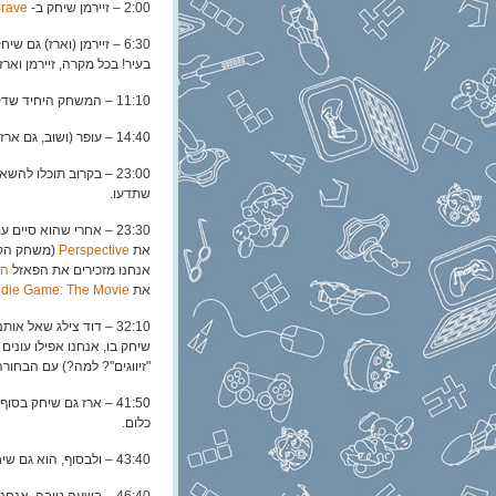
2:00 – זיירמן שיחק ב-
Brave
6:30 – זיירמן (וארז) גם שיחק ב-
בעיר! בכל מקרה, זיירמן וארז מדברים על Sim City Social, ועל למה 
11:10 – המשחק היחיד שדקל משחק בו זה
14:40 – עופר (ושוב, גם ארז) שיחקו ב-
23:00 – בקרוב תוכלו להשאיל את Lollipop Chainsaw
שתדעו.
23:30 – אחרי שהוא סיים עם Lollipop Chainsaw, עופר עבר ל-
את
Perspective
(משחק הקו
אנחנו מזכירים את הפאזל
הז
את
Indie Game: The Movie ב
32:10 – דוד צילג שאל אותנו, דרך
שיחק בו, אנחנו אפילו עונים
"זיווגים"? למה?) עם הבחורה 
כלום.
43:40 – ולבסוף, הוא גם שיחק ב-