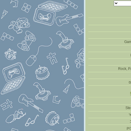
Gam
Rock, P
ם
ר
וק