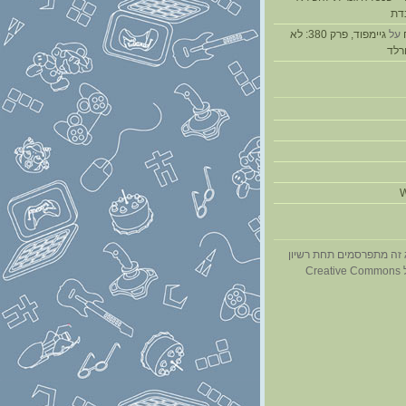
דת
על
גיימפוד, פרק 380: לא
ורלד
W
 זה מתפרסמים תחת רשיון
Cr