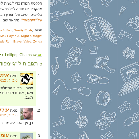
הקלטת הפרק כדי לעשות לייב
מהקהל. אז תודה לכל מי ש
בלייב-טוויטינג של הפרק הב
של "גיימפאד"
. נתראה שם!
תגיות:
,
Gravity Rush
,
Fez
,
ry 3
,
Max Payne 3
,
Might & Magic:
ple Run: Brave
,
Valve
,
Zynga
Lollipop Chainsaw: ביקורת
5 תגובות ל “גיימפוד, פרק 46: שבעה חתלתולים”
איתי
מאת
6 ביולי, 2012 בשעה 9:40
שיש… בדיוק התחלתי 
ואגב, אנחנו מדברים ע
תשבי.
עידן 
מאת
6 ביולי, 2012 בשעה 13:04
כן, אף אחד לא מדבר 
עומר
מאת