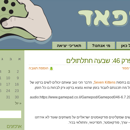
כאן
מי אנחנו?
תאריכי יציאה
א
 חתלתולים
א
ב
ג
הוספת תגובה
ימפוד
4
3
2
1
10
9
Seven Kittens
, הדבר הכי טוב שאתם יכולים לשים ברקע של
8
17
16
 מה תכננתם לעבוד בזמן שהוא נמצא ברקע ורק לבהות בו כל הזמן.
5
24
23
31
30
[audio:https://www.gamepad.co.il/Gamepod/Gamepod046-6.7.2
« יול
אנשים שמקליטים פודקאסטים ישראליים על משחקים שעוד לא אירחנו
– עורך, פודקאסטר, תסריטאי, וחתולאי בכיר.
ארכיונים