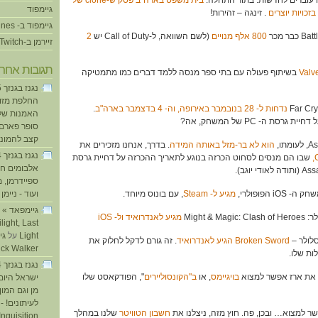
בית משפט בארה"ב פסק ש-clone של
גיימפוד
כויות יוצרים
. זינגה – זהירות!
גיימפוד ב- iTunes
800 אלף מנויים
(לשם השוואה, ל-Call of Duty יש
2
זיירמן ב-Twitch
תגובות אחרו
בשיתוף פעולה עם בתי ספר מנסה ללמד דברים כמו מתמטיקה
החלפת מזוזו
נדחות ל- 28 בנובמבר באירופה, וה- 4 בדצמבר בארה"ב
.
האמנות של
סת ה- PC של המשחק, אה?
סופר פארם ו
קצב להמוני
הוא לא בר-מזל באותה המידה
. בדרך, אנחנו מזכירים את
שבו הם מנסים לסחוט הכרזה בנוגע לתאריך ההכרזה על דחיית גרסת
אלבומים חד
ספיידרמן, 
מגיע ל- Steam
, עם בונוס מיוחד.
ועוד - ניימן
ע
מגיע לאנדרואיד ול- iOS
light, Last
Light
על
Broken Sword הגיע לאנדרואיד
. זה גורם לדקל לחלוק את
ick Walker
ת שלו.
בויגיימס
, או
ב"הקונסוליירים
", הפודקאסט שלו
ישראל היום
מן וגם המו
לעיתונים! - 
חשבון הטוויטר
שלנו במהלך