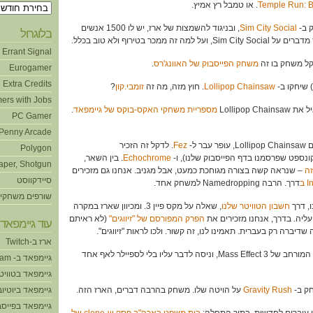
Temple Run: 
. או טמבל רץ אמיץ.
ארכיונים
Sim City Social
, ובניגוד להשמצות של ארז, יש לו 1500 אנשים
בלוגרול
זה ממכר בטירוף ולא טוב בכלל.
Errant Signal
משחק הפייסבוק של האוונג'רס
.
Eurogamer
Extra Credits
Lollipop Chainsaw
. חוץ מזה, מה זה
זומבי.קון
?
ers with Jobs
מספריית משחקי האקס-בוקס של גיימפאד
.
PC Gamer
Penny Arcade
Fez
. לדקל זה הזכיר
Polygon
נספט שפרסמנו בדף הפייסבוק שלנו), ו-
Echochrome
. בין השאר,
aper, Shotgun
ה
– שנראה קשה בצורה מגוחכת כמעט, אבל מגניב. אנחנו גם מזכירים
סיידקווסט
דרך. הרבה Namedropping למשחק אחד.
שורפים משחקי
חשבון הטוויטר שלנו
, שאלה על מקס פיין 3. ומכיוון שארז במקרה
 עליה. בדרך, אנחנו מזכירים את
הפרק המפורסם של "זיווגים"
(לא ראיתם
עוד גיימפאד!
שדיברה רק בעברית. תאמינו לנו, זה קשור. ולכו לראות "זיווגים".
ארז ב-Twitch
41:50 – ארז גם שיחק בסוף המורחב של Mass Effect 3, וניסה לדבר עליו בלי לספיילר לאף אחד
גיימפאד ב- Steam
גיימפאד בטוויט
Gravity Rush
על הויטה שלו. משחק בהרבה דברים, הארז הזה.
גיימפאד ביוטיוב
גיימפאד בפייסב