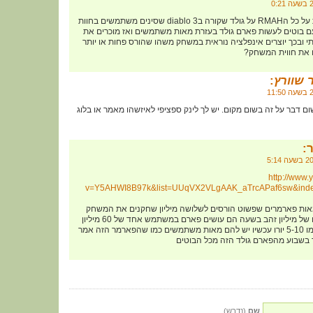
למה שלא תדברו קצת על כל הRMAH על גולד שקורה בdiablo 3 שסינים משתמשים בחוות
 בוטים לעשות פארם גולד בעזרת מאות משתמשים ואז מוכרים את
י ובכך יוצרים אינפלציה נוראית במשחק משהו שהורס פחות או יותר
 שוורץ
:
ום דבר על זה בשום מקום. יש לך לינק ספציפי לאיזשהו מאמר או בלוג
:
http://www
v=Y5AHWI8B97k&list=UUqVX2VLgAAK_aTrcAPaf6sw&index
מאות פארמרים שפשוט הורסים לשלושה מיליון שחקנים את המשחק
כשמישהו עושה פארם של מיליון זהב בשעה הם עושים פארם במשתמש אחד של 60 מיליון
גולד שנמכר במשהו כמו 5-10 יורו עכשיו יש להם מאות משתמשים כמו שהפארמר הזה אמר
שם
(נדרש)