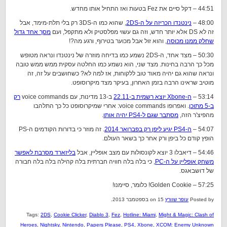
44:51 – דקל סיים את Fez בטעות ואז התחיל אותו מחדש.
48:00 –
נינטנדו הכריזה על ה-2DS
, שהוא כמו ה-3DS רק בלי תלת-מימד, אבל
זה לא DS אלא יותר חדש, וזה גם עשוי מפלסטיק ולא מתקפל, ועם
מסך אחד גדול
שחלק ממנו מכוסה
, והוא זול אבל מכוער בטירוף, ורגע מה?!
50:30 – מצד אחד, ה-2DS נשמע כמו בדיחה מוזרה של נינטנדו ונראה מטופש
מכל כך הרבה בחינות. מצד שני, הוא נשמע כמו החלטה עסקית ממש ממש טובה
ונראה שהוא גם יהיה מאוד טוב ללקוחות, אז למה לא? כשחושבים על זה, זה
מוטיב שראינו הרבה בזמן האחרון, בעיקר מצד מיקרוסופט.
53:14 –
ה-Xbone יוצא רשמית ב-22.11
ב-13 מדינות, עם voice commands
רק
ב-5 מתוכן
. ואפרופו voice commands: אחרי שמיקרוסופט כל כך התלהבו
מהפיצ'ר הזה,
מסתבר שגם ל-PS4 יהיה אותו
.
54:07 –
ה-PS4 יגיע ליפן רק בפברואר 2014
. זה מוזר כי בדורות הקודמים ה-PS
הופץ קודם כל ביפן ורק אחר כך בשאר העולם.
54:46 – דיאבלו 3 יוצא לקונסולות עם מצב אופליין, אבל
בליזארד מסרבת לאפשר
משחק אופליין על ה-PC
, כי בלה בלה חוויה חברתית בלה קהילה בלה בלה חבורה
של דושבאגס.
57:25 – Golden Cookie! כלומר, סיימנו!
Posted by
עופר שוורץ
on 15 בספטמבר 2013.
Tags:
2DS
,
Cookie Clicker
,
Diablo 3
,
Fez
,
Hotline: Miami
,
Might & Magic: Clash of
Heroes
,
Nightsky
,
Nintendo
,
Papers Please
,
PS4
,
Xbone
,
XCOM: Enemy Unknown