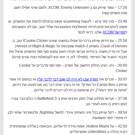
17:26 – עופר שיחק גם ב-XCOM: Enemy Unknown, ולשם שינוי אפילו חשב
שזה משחק קשה.
23:46 – מה יותר גרוע – לעשות save scumming ובתכלס לרמות את המשחק, או
פשוט להתבאס מהבחירות המאולצות והמעצבנות שלו? אגב, אם לא הקשבתם
ל
ספיישל XCOM
שלנו, כדאי לכם!
25:56 – גם זיירמן שיחק בדברים! אפילו במשהו שאינו Cookie Clicker! טוב, ב-
Clash of Heroes, משחק match-3 שמבוסס על Heroes of Might & Magic,
אבל זה עדיין משהו. בינתיים אבישי תוהה האם נמצא סוף סוף המשחק שיציל את
הכבוד האבוד של האייפד. (ספוילר: לא, כי הוא יצא לקונסולות כמה שנים קודם)
30:00 – זהו, הגיע החלק החשוב של הפרק – סוף סוף מדברים על Cookie
Clicker.
33:07 – זוכרים את
הפרק שבו לא היה לנו שום דבר לדבר עליו
אז במקום זה עופר
שיחק ב-Candy Box כל הפרק? אז זה בערך אותו דבר (או אם לצטט את זיירמן,
"פחות או יותר דומה"), רק שהפעם כן היו לנו דברים לדבר עליהם…
37:36 – אבישי מתלונן שכל הזמן הורגים אותו ב-Battlefield 3 כי כולם כבר צברו
המון ניסיון בו והוא לגמרי נוב.
39:54 – דקל שיחק בכל מיני משחקי אינדי. למשל Nightsky, פלטפורמר שחור-לבן
דו-מימדי חסר-משמעות.
42:50 – על Hotline Miami, אמות מידה לריאליזם, והבאסה בעלילה שמסתתרת
רובה ככולה ב-collectibles אופציונליים.