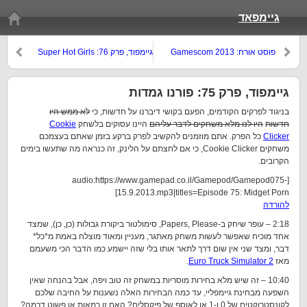
גיימפאד
פוסט אורח: Gamescom 2013
גיימפוד, פרק 76: Super Hot Girls
גיימפוד, פרק 75: פורנו גמדות
בניגוד לפרקים הקודמים, הפעם בקושי דיברנו על חדשות, כי
לא ממש היו
חדשות
היו לנו מלא משחקים לדבר עליהם
היינו עסוקים בלשחק
Cookie
Clicker
כל הפרק. אתם מוזמנים להקשיב לפרק ברקע בזמן שאתם בעצמכם
משחקים Cookie Clicker, כי אם לחצתם על הלינק, זה כנראה מה שתעשו בימים
הקרובים.
[audio:https://www.gamepad.co.il/Gamepod/Gamepod075-
15.9.2013.mp3|titles=Episode 75: Midget Porn]
להורדה
2:18 – עופר שיחק ב-Papers, Please, סימולטור ביקורת גבולות (כן, כן), שמצד
אחד מוכיח שאפשר לעשות משחק מאתגר, מעניין ומאוד מוצלח באמת מ*כל*
דבר, ומצד שני אין שום דרך לתאר אותו בלי שזה יישמע כמו הדבר הכי משעמם
מאז
Euro Truck Simulator 2
.
10:40 – זה שיש מלא בחירות מוסריות במשחק זה טוב ויפה, אבל בהנחה שאין
השפעה מבחינת גיימפליי, עד כמה הבחירות האלה נשענות על החיבה שלכם
לקונסטרוקטים של 0 ו-1 או לאוסף של פיקסלים? האם זו רמאות או פשוט דרמה?