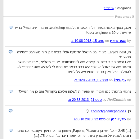
Categories:
גיימפוד
5 Responses
אגב, בסוף באמת נפתחה לי האפשרות לבנות workshop. אתם יודעים מתי? ברגע
שהגעתי ל-10 engineers. גאוני!
by
עופר שוורץ
on
ספט 15, 2013 at 10:08
הו, Eagle's nest. אני די בטוח שעל הדיסקט אצלי בבית אכן היה משורבט "הטירה
הנאצית".
Fez נראה חביב בינתיים. קצת עושה לי סחרחורת. אני די משלימן, אבל אני חושב
שהתחושה של "גודל העולם" היא כבר ברמה שגורמת לי להרגיש שזה "בסדר" לא
להשלים הכל. ואכן חסרה מוטיבציה עלילתית.
by
שין-גימל
on
ספט 15, 2013 at 16:05
נהנתי מהפרק כמו תמיד, יש אפשרות לשלוח אליכם ביקורת? ואם כן מה המייל?
on
RedZombie
by
ספט 21, 2013 at 20:33
כן.
contact@gamepad.co.il
. 🙂
by
עידן זיירמן
on
ספט 22, 2013 at 0:10
[…] 2:45 – אלון שיחק ב-Papers, Please, משחק שהוא ההיפך מקומפי. אם אתם
רוצים לשמוע על המשחק ביותר פירוט, עופר דיבר עליו בפרק 75. […]