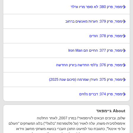
גיימפוד, פרק 380: לא סופר מריו וורלד
גיימפוד, פרק 379: הערות מאנשים ברחוב
גיימפוד, פרק 378: הודים
גיימפוד, פרק 377: החיים הם Iron Man
גיימפוד, פרק 376: צ'לסי החדשה ביורק החדשה
גיימפוד, פרק 375: העידן שמרמה (סיכום שנת 2025)
גיימפוד, פרק 374: דברים נלוזים
About גיימפאד
שלום, וברוכים הבאים ל'גיימפאד'! במרץ 2007, לאחר החלטה
אימפולסיבית-משהו, עלה לאוויר (על פלטפורמת "בלוגלי") בלוג המשחקים "העולם
על פי אינטל", כתגובת-נגד למיעוט התוכן העברי בנושא משחקי מחשב ווידאו