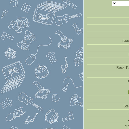
Gam
Rock, P
ם
ר
וק