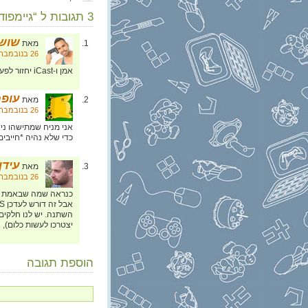
3 תגובות ל “גיימפוד, פרק 105: כן, bro!”
שושו
מאת
26 בנובמבר, 2014 בשעה 13:56
אמן ו-iCast יחזור לפעול :-/
עופר
מאת
26 בנובמבר, 2014 בשעה 18:32
כדי שלא נהיה *חייבים
עידן 
מאת
26 בנובמבר, 2014 בשעה 23:41
כנראה שמה שבאמת יקר
יצטרכו לעשות כלום), 
הוספת תגובה