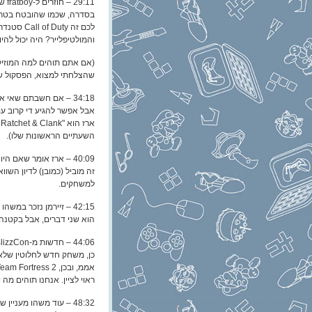
בסדרה, שכמו שהובטח בטריי
והמולטיפלייר? היה יכול להיות נ
(אם אתם תוהים למה המוזי
שהצלחתי למצוא, הפסקול של Advanced Warfare הוא בערך 2/3 תופים ו-1/3 חריקות מ
השעתיים הראשונות שלו).
זה מוביל (כמובן) לדיון השו
למשחקים.
הוא שני דברים, אבל בקטנה.
כן, משחק חדש לחלוטין שלא מבוסס על Warcraft ב
ראוי לציין. אנחנו תוהים מה 
48:32 – עוד משהו מעניין שהוכרז רשמית בבליזקון הוא