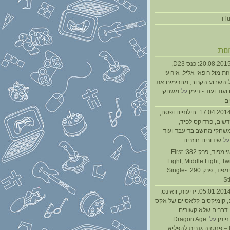
נות
נגנז בגנזך 20.08.2015: כנס D23,
ת מול רופאי אליל, אירועי
 השבוע הקרוב, מחרימים את
עוד ועוד - ניימן
על
משחקי
ם
נגנז בגנזך 17.04.2014: חילוניים ופסח,
שים, פרדוקס לפיד,
משחקי מחשב בדיעבד ועוד
ל
שידורים חוזרים
גיימפאד » גיימפוד, פרק 382: First
Light, Middle Light, Twi
גיימפוד, פרק 290: Single-
St
נגנז בגנזך 05.01.2014: ידיעות, וואינט,
, קומיקסים קלאסיים של אקס
ן דברים שלא קשורים
ניימן
על
Dragon Age:
Inquisition – פנטזיה גנרית להפליא