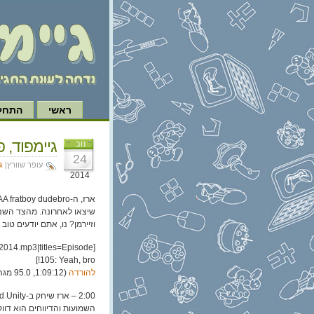
ראשי
התחל 
גיימפוד, פרק 105: כ
נוב
24
עופר שוורץ|
ג
2014
שיצאו לאחרונה. מהצד השני,
וזיירמן? נו, אתם יודעים טוב
2014.mp3|titles=Episode
105: Yeah, bro!]
להורדה
(1:09:12, 95.0 מגה)
השמועות והדיווחים הוא דו