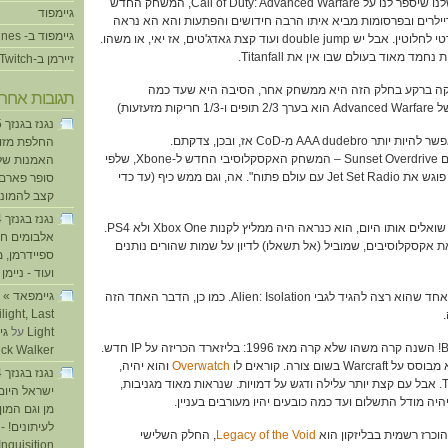
29:11 – חוזרים ל-fratboy שלנו שיספר לנו על Call of Duty: Advanced Warfare, המשחק החדש
גיימפוד
לרים ובפרסומות מביא איתו הרבה חידושים והפתעות והא הא נראה
גיימפוד ב- iTunes
לכם זה Call of Duty סטנדרטי לחלוטין. אבל יש double jump ועוד קצת גאדג'טים, אז יאי, או משהו.
חמד מאוד בעולם שבו אין את Titanfall.
זיירמן ב-Twitch
קה ברקע בחלק הזה היא ממשחק אחר, הסיבה היא שעד כמה
תגובות אחרו
זעזעות)
34:18 – אם חשבתם שאי אפשר להיות יותר AAA dudebro מ-CoD אז, ובכן, צדקתם.
החלפת מזוזו
אבל אפשר להגיע די קרוב עם Sunset Overdrive – המשחק האקסקלוסיבי החדש ל-Xbone, שלפי
האמנות של
ארז הוא "Ratchet & Clank פוגש את Jet Set Radio עם עולם פתוח". אה, וגם ממש כיף (עד כדי
סופר פארם ו
קצב להמוני
40:09 – ארז אומר שאם היו שואלים אותו היום, הוא כנראה היה ממליץ לקנות Xbox One ולא PS4.
אלבומים חד
ואת אקסקלוסיבים, שמוביל (אל תשאלו) לדיון על שמות שהורים נותנים
ספיידרמן, 
ועוד - ניימן
ע
42:15 – זיירמן נזכר במשהו אחד שהוא רצה להגיד לגבי Alien: Isolation. כמו כן, הדבר האחד הזה
light, Last
Light
על
44:06 – חדשות מ-BlizzCon! השנה קרה משהו שלא קרה מאז 1996: בליזארד הכריזה על IP חדש.
ick Walker
שום צורה. קוראים לו
Overwatch
והוא יהיה,
אממ, ובכן, Team Fortress 2. אבל עם קצת יותר עלילה ודגש על דמויות. שנראות מאוד מגניבות,
ישראל היום
יהיה מודל התשלום ועד כמה כובעים יהיו מעורבים בעניין.
מן וגם המו
לעיתונים! - 
Legacy of the Void
, החלק השלישי