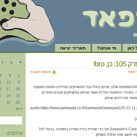
כאן
מי אנחנו?
תאריכי יציאה
א
ן, bro!
א
ב
ג
הוספת תגובה
יימפוד
4
3
2
1
10
9
ארז, ה-resident AAA fratboy dudebro שלנו, שיחק כרגיל בכל המשחקים הגדולים והמגה-hyped
8
17
16
 האינדי-היפסטרז מירית ועופר שיחקו במשחקים קטנים ומוזרים.
5
24
23
 מאוד מה זיירמן שיחק.
31
30
[audio:https://www.gamepad.co.il/Gamepod/Gamepod105-23.11.
« יול
2:00 – ארז שיחק ב-Assassin's Creed Unity תוך כדי שתיית בירה וצפייה בספורט. בניגוד לכל
ארכיונים
וקא חושב שזה אחלה משחק.