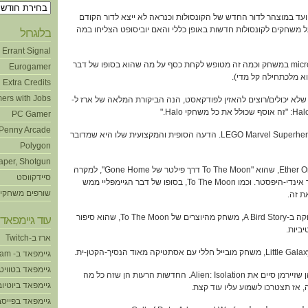
ארכיונים
א משחק שיועד במוצהר לדור החדש של הקונסולות וכנראה לא ייצא לדור הקודם
 משחקים לקונסולות חדשות באופן כללי והאם יוביסופט הצליחו במה
בלוגרול
Errant Signal
7:26 – על ה-microtransactions במשחק וכמה זה מטופש לקחת כסף על מה שהוא בסופו של דבר
Eurogamer
א מלכתחילה קל מדי).
Extra Credits
ers with Jobs
מכם שלא יכולים/רוצים להאזין לפודקאסט, הנה הביקורת המלאה של ארז ל-
קי Halo."
PC Gamer
Penny Arcade
11:50 – עופר ניסה את LEGO Marvel Superheroes. הדעה הסופית והמקצועית שלו היא שמדובר
Polygon
aper, Shotgun
15:50 – הוא שיחק גם ב-Ether One, שהוא "To The Moon דרך פילטר של Gone Home", למקרה
סיידקווסט
שהייתם צריכים את זה ביותר אינדי-היפסטר. וכמו To The Moon, בסופו של דבר הגיימפליי ממש
שורפים משחקי
ת זה.
21:52 – ואפרופו, מירית שיחקה ב-A Bird Story, משחק מהיוצרים של To The Moon, שהוא סיפור
עוד גיימפאד!
ביות.
ארז ב-Twitch
גיימפאד ב- Steam
גיימפאד בטוויט
26:05 – החדשות הטובות הן שזיירמן סיים את Alien: Isolation. החדשות הרעות הן שזה כל מה
גיימפאד ביוטיוב
 אז תצטרכו לשמוע עליו עוד קצת.
גיימפאד בפייסב