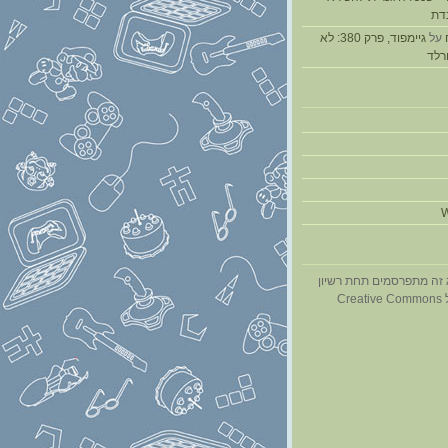
דת
על
גיימפוד, פרק 380: לא
ורלד
W
 זה מתפרסמים תחת רשיון
Cr