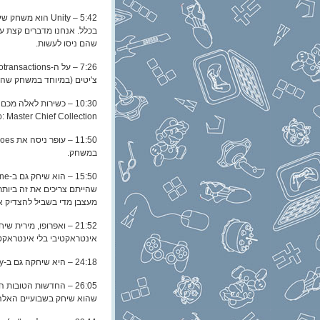
5:42 – Unity הו
בכלל. אנחנו מדברים קצת על
שהם ניסו לעשות.
צ'יטים (במיוחד במשחק שהו
10:30 – כשירות לאלה 
Halo: Master Chief Collection: "זה אוסף שכולל את כל משח
במשחק.
מעצבן מדי בשביל להצדיק א
אינטראקטיבי בלי אינטראקטי
24:18 – היא שיחקה גם ב-Little Galaxy, משחק מובייל חללי עם אסתטיקה מאוד הנסיך-הקטן-ית.
שהוא שיחק בשבועיים האלה,