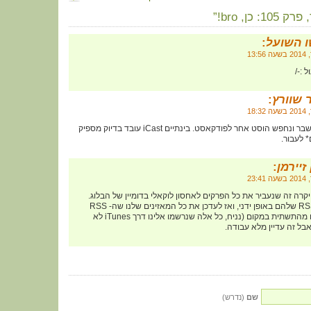
 השועל
:
 שוורץ
:
אני מניח שמתישהו נישבר ונחפש הוסט אחר לפודקאסט. בינתיים iCast עובד בדיוק מספיק
* לעבור.
זיירמן
:
ה זה שנעביר את כל הפרקים לאחסון לוקאלי בדומיין של הבלוג.
אבל זה דורש לעדכן RSS שלהם באופן ידני, ואז לעדכן את כל המאזינים שלנו שה- RSS
השתנה. יש לנו חלקים מהתשתית במקום (נניח, כל אלה שנרשמו אלינו דרך iTunes לא
אבל זה עדיין מלא עבודה.
שם
(נדרש)