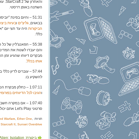
והאחר
השתנה באופן דרסטי.
בבאגים,
גליצ'ים
ו
בעיות ביצו
הביקורות
היה עד חצי יום *
כללי.
55:38 – הפאנצ'ליין של כל הסיפור הזה הוא שיוביסופט אמרו ב
והם יעבדו לשנות את המדיניו
מבקרים דיווחו שהגיע זמן האמברגו של Far Cry 4 ו
אותו בכלל
.
להשקיע בו.
1:07:11 – כחלק מבקרת הנזקים, יוביסופט עשו
ו
הגיבו לכל הדיווחים בפורומי
1:07:40 – אם במקרה 
סרטוני Let's Play אתם יכולים גם להירשם ל
תגיות:
,
Ether One
,
ced Warfare
,
Starcraft II
,
Sunset Overdrive
ביקורת: Alien: Isolation