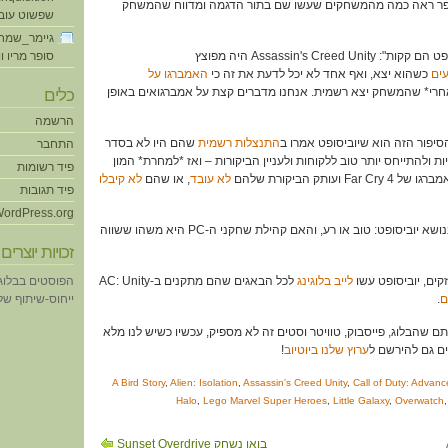
ון של StarCraft 2. עופר ראה כמה מהמשחקים שעשו שם בתור הדגמה ומדווח שהמשחק
שפשוט עוב
גיימר_שמח
51:31 – והיום בפינת "יוביסופט הם קקות": Assassin's Creed Unity היה מפוצץ
סופר מריו ו
עים
כשהוא יצא, ואף אחד לא יכל לדעת את זה כי
האמברגו על
אחרי* שהמשחק יצא רשמית. אנחנו מדברים קצת על אמברגואים באופן
כלים
הרשמה
התנצלות רשמית
שהם היו לא בסדר
התחבר
ת ולהתייחס יותר טוב ללקוחות ולעניין הביקורות – ואז *למחרת* המון
פיד רשומות
עותק הביקורת שלהם
לא עובד
, או שהם
לא קיבלו
פיד תגובות
ordPress.org
57:44 – עוברים לדיון כללי בנושא יוביסופט: טוב או רע, והאם קהילת שחקני ה-PC היא משהו ששווה
זכויות יוצרים
לייב בלוגינג
לכל הבאגים שהם מתקנים ב-AC: Unity
הפוסטים בבלוג
ם
.
ייחוס-שיתוף של eative Commons
חשבתם שהבלוג, פייסבוק, טוויטר וסטים זה לא מספיק, עכשיו כשיש לנו מלא
ערוץ שלנו ביוטיוב
!
A Bird Story
,
Alien: Isolation
,
Assassin's Creed Unity
,
Call of Duty: Advan
Halo
,
Lego Marvel Super Heroes
,
Little Galaxy
,
Overwatch
בואו נשחק Sunset Overdrive