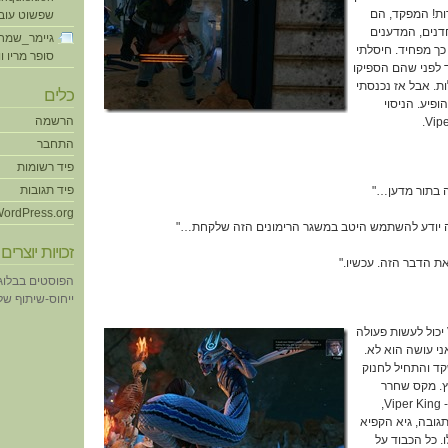
ות! המפקד, הם
שפשוט עוב
חדנים, המדענים
גיימר_שמח
כך מפחיד. חיסלתי
סופר מריו ו
 לפני שהם הספיקו
ות. אבל אז נכנסתי
כלים
פיע. הניסוי
הרשמה
התחבר
פיד רשומות
פיד תגובות
ה בתור מדען…"
ordPress.org
 יודע להשתמש היטב במשגר הרימונים הזה שלקחת…"
זכויות יוצרים
את הדבר הזה. עכשיו."
הפוסטים בבלוג
ייחוס-שיתוף של eative Commons
הקטע הזה שה- Viper King יכול לעשות פעולה
י עושה הוא לא.
קד והתחיל לחנוק
. מקס שחרר
אותה מהאחיזה שלו, אבל ה- Viper King,
גובה, גיא הקפיא
 ה- Frost Bomb שלו. כל הכבוד על