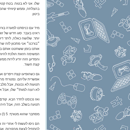
שלו. אני לא בטוח. בטח קטע 
בהצלחה, וממש קיוויתי שהמד
ביטון.
מיד עם כניסתנו למערה בורכ
יותר. שלושה כאלה, ליתר דיו
״בורכנו״ אני מתכוון לזה שה
אותנו בזמן ששחטנו אותם ב
המשימה הזאת הולכת להיות 
והמדען הזה יודע לירות ממש
קצת חשוד.
גם כשהופיעו קצת וייפרים אמ
אפשרית עליהם. נפטרתי מהם 
תנועות לא נכונות, אבל מלב
לא רוצה למות!״ שלו, אבל אנ
תנועה בשלב הזה, אבל היה ל
מסתבר שהוא מטורף. 5 (!) ווייפרים צעירים חוסלו באמצעות התקפת ה- Reper שלו בתור אחד. 5!
הם ניסו לעשות לי אחרי זה
להתחיל לצאת מהקירות. אבל