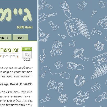
ראשי
התחל 
יומן משחק XCOM 2, פרק 7: יחי
ספט
03
עידן זיירמן|
יו
2016
רוצים לקרוא את הפרקים הקו
הקודמים ולהבין מה קורה כא
זה ישתנה בקרוב. אוהו, זה ה
11/5/2035, Operation Regal Beast
הגיע הזמן – דוקטור וואהלן ה
השאירה איזשהו שדר שמצבי
ברור מה. אבל יש סיכוי שהי
אנחנו טסים לבדוק את הנוש