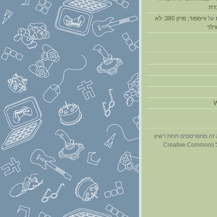
דת
על
גיימפוד, פרק 380: לא
ורלד
W
 זה מתפרסמים תחת רשיון
Cr