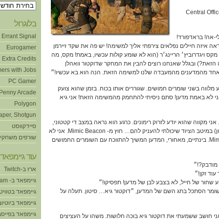
ארכיונים
Central Offic
בלוגרול
Errant Signal
-אה! בראדפורד!
ראה איזה חיילים נפלאים צירפתי אליך למשימה! יש פה את שקד זיירמן
Eurogamer
מקס ויגדרוביץ׳ הריינג׳ר (הוא לא שומע קולות עכשיו, באמת! מקס, מה
Extra Credits
הזאת?) ובגלל שאנחנו רוצים להבין את המחקר שדוקטור וואהלן
ers with Jobs
חד מהמדענים מהמעבדה שלנו למשימה הזאת. הנה הוא בא עכשיו!״
PC Gamer
מלווה בשני שומרים חמושים. שגוררים אותו בכוח. בזמן שהוא צועק
Penny Arcade
ני לא באמת מדען! סתם ניסיתי להתחמק מהמשימה הזאת! אני גיא
Polygon
aper, Shotgun
 אני מקווה שהוא יודע לזרוק רימונים. כרגע הוא נראה במצב די קטטוני,
סיידקווסט
כל הזמן צועק שהוא גיא ביטון) במיטב הציוד שיכולתי להעניק להם… חוץ מ- Mimic Beacon. אני לא
שורפים משחקי
מאמין ששכחתי Mimic Beacon. בינתיים, מאחורי, המדען המשיך להתווכח עם השומרים החמושים
עוד גיימפאד!
מודבק?!״
ארז ב-Twitch
עוד זקן!״
גיימפאד ב- Steam
שחור של חייל, לא בצבע לבן של מדען! תפסיקו!״
ומר הסתכל בתג השם של המדען, ״דוקטור גיא… סיטון. תעלה על
גיימפאד בטוויט
גיימפאד ביוטיוב
גיימפאד בפייסב
י חושב ששמעתי את דוקטור גיא בוכה חלושות. משהו על העציצים