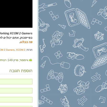
Working XCOM 2 Gamers הוא משחק שמתנהל בשיתוף קב
בפייסבוק. אתם יכולים ל
פה בבלוג
.
תגיות:
XCOM 2
,
OM 2 Gamers
גיימפוד, פרק 149: רציתי להגיד משהו גס
הוספת תגובה