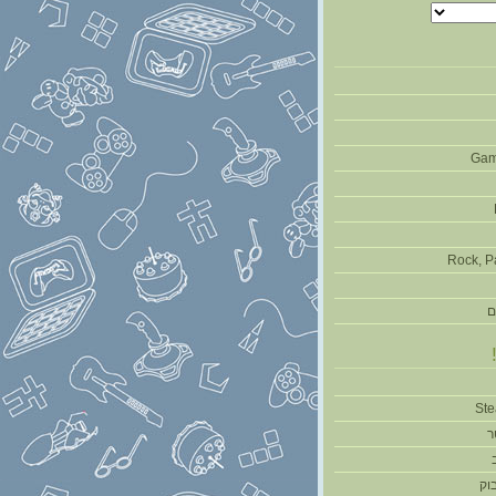
Gam
Rock, P
ם
ר
וק