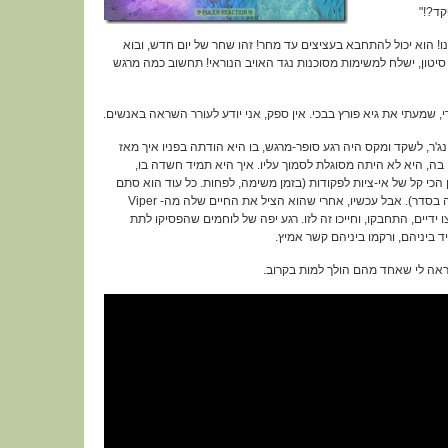
קד?!"
 הוא יכול להתחבא בעציצים עד מחר! זהו שחר של יום חדש, ובוא
סיטון, ישלח למשימות מסוכנות נגד האויב הנוראי! תחשוב כמה מרגש
, שמעתי את גיא פורץ בבכי. אין ספק, אני יודע לעורר השראה באנשים.
ג'ר, לשקד ומקס היה רגע סופר-מרגש, בו היא הודתה בפניו איך מאז
 בה, היא לא היתה מסוגלת לסמוך עליו. איך היא תמיד חשדה בו,
 הכי קל של אי-ציות לפקודות (בזמן משימה, לפחות. כל עוד הוא סתם
רודף אחרי בבסיס עם גרזן זה בסדר). אבל עכשיו, אחרי שהוא הציל את החיים שלה מה- Viper
לחצו ידיים, התחבקו, וחייכו זה לזו. רגע יפה של לוחמים שהפסיקו לתת
 ביניהם, ורקמו ביניהם קשר אמיץ.
ראה לי שאחד מהם הולך למות בקרוב.