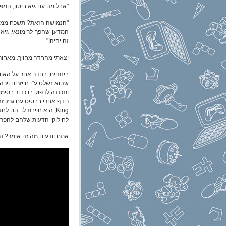
"אבל מה עם גיא ביטון, המפ
"הנמושה הזאת? תשכח ממנו!
המדען-שהפך-לרימונאי, גיא 
זה יהיה!"
יצאתי מהחדר מחויך. מאחורי
בינתיים, בחדר אחר על האוונ
שהוא נשלט ע"י חייזרים וירה
ותכננה לדפוק בו כדור בסימן
King, היא חייבת לו. הם 
לחילוקי הדעות שלהם להפריד
אתם יודעים מה זה אומר? נ