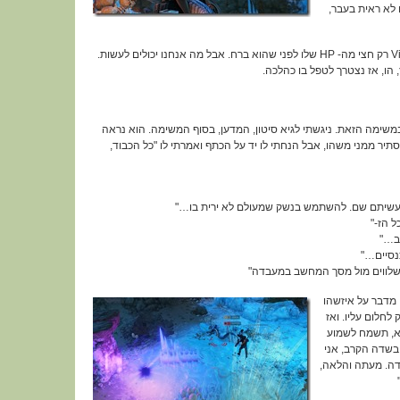
לא ראית בעבר,
הצלחנו להוריד ל- Viper King רק חצי מה- HP שלו לפני שהוא ברח. אבל מה אנחנו יכולים לעשות.
, הו, אז נצטרך לטפל בו כהלכה.
במשימה הזאת. ניגשתי לגיא סיטון, המדען, בסוף המשימה. הוא נראה
תיר ממני משהו, אבל הנחתי לו יד על הכתף ואמרתי לו "כל הכבוד,
עשיתם שם. להשתמש בנשק שמעולם לא ירית בו…"
ל הז-"
יב…"
נסיים…"
ם שלווים מול מסך המחשב במעבדה"
 מדבר על איזשהו
לחלום עליו. ואז
יא, תשמח לשמוע
שדה הקרב, אני
ה. מעתה והלאה,