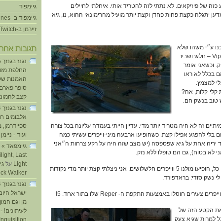
כזה של פיזיקאים. לא נתתי לזה להטריד אותי. איחלתי לחיילים
גיימפוד
ען יתגלה כקצת פחות פחדן וקצת יותר מועיל מהרימונאי ההוא, נו, גיא
גיימפוד ב- iTunes
זיירמן ב-Twitch
נו ע״י משהו שלא
תגובות אחרו
ראינו בעבר. סוג חדש של Viper – חלש ושביר
ק. וכשאני אומר
החלפת מזוזו
ם בכלל לא ראו
האמנות של
לי למצמץ.
סופר פארם ו
קלי-קלות, אה?
קצב להמוני
 טוב בנשק חם.
אלבומים חד
יתיים זה לא היה מטריד יותר מדי. עדיין הייתי בעמדה עליונה בכל צורה
ספיידרמן, 
בלי להפגע אפילו קצת. כשהופיעו ארבעה מיני-וייפרים עשיתי כמה
ועוד - ניימן
ע
ד יריה אחת על גיא שפספסה (יש מצב שזה היה על רקע צרחות ה״אני
י לא בטוח), גם הם טופלו ללא נזק.
light, Last
Light
על
ואז נכנסנו לחדר הבא. קודם כל, הופיעו מולנו 5 ווייפרים חלשלושים. אני ניצלתי קצת יותר מדי נקודות
ick Walker
י נשק סודי: בראדפורד.
ישראל היום
מן וגם המו
 את הקטע הזה של
לעיתונים! - 
 למרות שגיא צעק