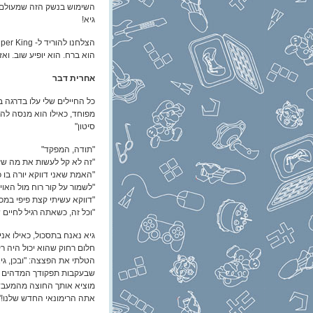
השימוש בנשק הזה שמעולם 
גיא!
הוא ברח. הוא יופיע שוב. ואז
אחרית דבר
כל החיילים שלי עלו בדרגה 
מפוחד, כאילו הוא מנסה להס
סיטון"
"תודה, המפקד"
"זה לא קל לעשות את מה ש
"האמת שאני דווקא יורה בו כ
"לשמור על קור רוח מול האו
"דווקא עשיתי קצת פיפי במכ
"וכל זה, כשאתה רגיל לחיי
גיא נאנח בתסכול, כאילו אני
חלום רחוק שהוא יכול היה רק 
הטלתי את הפצצה: "ובכן, ג
שבעקבות תפקודך המדהים ב
מוציא אותך החוצה מהמעבד
אתה הרימונאי החדש שלנו!"