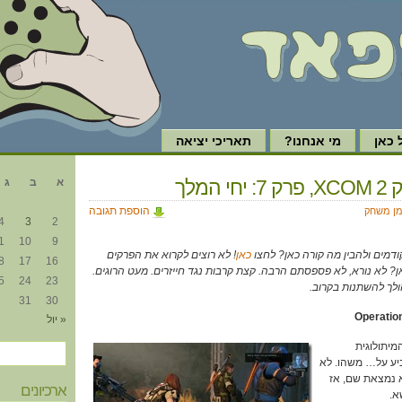
כאן
מי אנחנו?
תאריכי יציאה
א
 המלך
א
ב
ג
הוספת תגובה
מן משחק
4
3
2
1
10
9
דמים ולהבין מה קורה כאן? לחצו
כאן
! לא רוצים לקרוא את הפרקים
8
17
16
ן? לא נורא, לא פספסתם הרבה. קצת קרבות נגד חייזרים. מעט הרוגים.
5
24
23
ולך להשתנות בקרוב.
31
30
« יול
מיתולוגית
ע על… משהו. לא
א נמצאת שם, אז
ארכיונים
א.