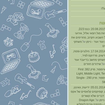
נות
נגנז בגנזך 20.08.2015: כנס D23,
ת מול רופאי אליל, אירועי
 השבוע הקרוב, מחרימים את
עוד ועוד - ניימן
על
משחקי
ם
נגנז בגנזך 17.04.2014: חילוניים ופסח,
שים, פרדוקס לפיד,
משחקי מחשב בדיעבד ועוד
ל
שידורים חוזרים
גיימפאד » גיימפוד, פרק 382: First
Light, Middle Light, Twi
גיימפוד, פרק 290: Single-
St
נגנז בגנזך 05.01.2014: ידיעות, וואינט,
, קומיקסים קלאסיים של אקס
ן דברים שלא קשורים
ניימן
על
Dragon Age:
Inquisition – פנטזיה גנרית להפליא