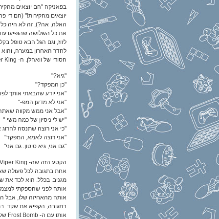
בפאניקה "הם יוצאים מהקיר
יוצאים מהקירות!" (הם די פ
האלה, אה?), זה לא היה כל 
את כל השלושה שהופיעו עוד
לזוז, וגם הגל הבא טופל בקל
לחדר האחרון במערה, והוא הו
הסודי של וואהלן. ה- Viper King.
"גיא?"
"כן המפקד?"
"אני יודע שהבאתי אותך לפ
"אני לא מדען המפ-"
"אבל אני ממש מקווה שאתה
"יש לי ניסיון של כמה משי-"
"כי אני רוצה שתנסה להרוג 
"אני רוצה לאמא, המפקד"
"גם אני, גיא סיטון. גם אני"
אחת בתגובה לכל פעולה שאנ
מגניב. בכלל. הוא לכד את ש
אותה לפני שהספקתי למצמץ
בתגובה, הקפיא את שקד. בת
אותו עם