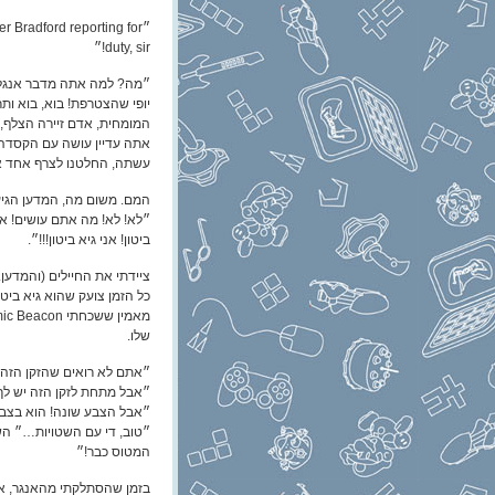
״er Bradford reporting for
duty, sir!״
״מה? למה אתה מדבר אנגלי
יופי שהצטרפת! בוא, בוא ות
המומחית, אדם זיירה הצלף, 
אתה עדיין עושה עם הקסדה 
עשתה, החלטנו לצרף אחד א
המם. משום מה, המדען הגיע 
״לא! לא! מה אתם עושים! א
ביטון! אני גיא ביטון!!!״.
ציידתי את החיילים (והמדען.
שלו.
״אתם לא רואים שהזקן הזה 
״אבל מתחת לזקן הזה יש לך 
״אבל הצבע שונה! הוא בצבע 
״טוב, די עם השטויות…״ הש
המטוס כבר!״
בזמן שהסתלקתי מהאנגר, אנ