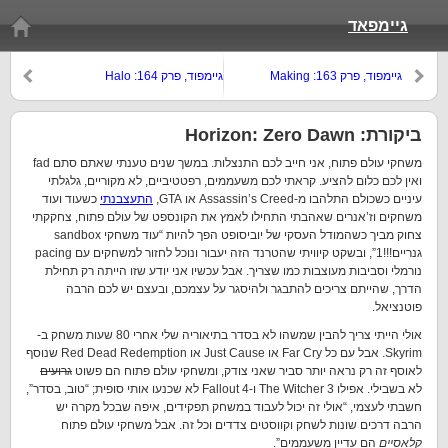
גיימפאד
גיימפוד, פרק 163: Making
גיימפוד, פרק 164: Halo
Andromeda
Gamepod Great Again
ביקורת: Horizon: Zero Dawn
משחקי עולם פתוח, אני חייב לכם התנצלות. במשך שנים טענתי שאתם סתם fad
ואין לכם כלום להציע. קראתי לכם משעממים, רפטטיביים, לא מקוריים, גלגלתי
עיניים כשכולם התלהבו מ-Assassin’s Creed או GTA,
התעצבנתי
כשעוד ועוד
משחקים וז’אנרים שאהבתי התחילו לאמץ את הקונספט של עולם פתוח, צחקקתי
צחוק מביך כשהמודל העסקי של יוביסופט הפך להיות “עוד משחקי sandbox
גנריים!!!1”, ובשקט קיוויתי שהטרנד הזה יעבור ונוכל לחזור למשחקים עם pacing
נורמלי וסביבות מעוצבות כמו שצריך. אבל עכשיו אני יודע שזו הייתה רק תחילת
הדרך, שהייתם צריכים להתבגר ולהיסגר על עצמכם, ובעצם יש לכם הרבה
פוטנציאל.
אולי הייתי צריך להבין שמשהו לא בסדר בתיאוריה שלי אחרי 80 שעות משחק ב-
Skyrim. אבל עם כל Far Cry או Just Cause או Red Dead Redemption שנוסף
לאוסף זה רק נראה יותר סביר שאני צודק, ומשחקי עולם פתוח הם פשוט
גרועים
לא בשבילי. אפילו The Witcher 3 ו-Fallout 4 לא שכנעו אותי סופית; “טוב, בסדר”,
חשבתי לעצמי, “אולי זה יכול לעבוד במשחק תפקידים, איפה שבכל מקרה יש
הרבה דרכים שונות לשחק וקווסטים צדדים וכל זה. אבל משחקי עולם פתוח
קלאסיים
הם עדיין משעממים”.