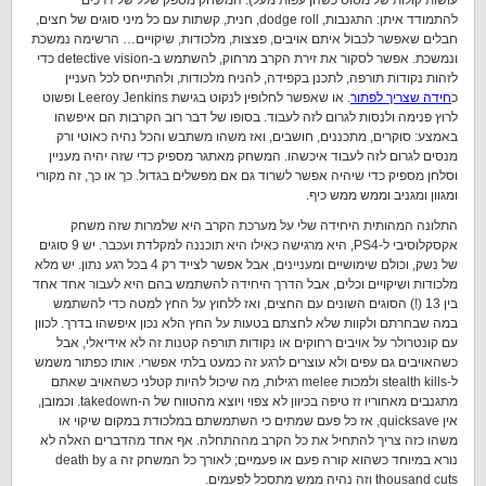
עושות קולות של מטוס כשהן עפות מעל). המשחק מספק שלל של דרכים
להתמודד איתן: התגנבות, dodge roll, חנית, קשתות עם כל מיני סוגים של חצים,
חבלים שאפשר לכבול איתם אויבים, פצצות, מלכודות, שיקויים… הרשימה נמשכת
ונמשכת. אפשר לסקור את זירת הקרב מרחוק, להשתמש ב-detective vision כדי
לזהות נקודות תורפה, לתכנן בקפידה, להניח מלכודות, ולהתייחס לכל העניין
כ
חידה שצריך לפתור
. או שאפשר לחלופין לנקוט בגישת Leeroy Jenkins ופשוט
לרוץ פנימה ולנסות לגרום לזה לעבוד. בסופו של דבר רוב הקרבות הם איפשהו
באמצע: סוקרים, מתכננים, חושבים, ואז משהו משתבש והכל נהיה כאוטי ורק
מנסים לגרום לזה לעבוד איכשהו. המשחק מאתגר מספיק כדי שזה יהיה מעניין
וסלחן מספיק כדי שיהיה אפשר לשרוד גם אם מפשלים בגדול. כך או כך, זה מקורי
ומגוון ומגניב וממש ממש כיף.
התלונה המהותית היחידה שלי על מערכת הקרב היא שלמרות שזה משחק
אקסקלוסיבי ל-PS4, היא מרגישה כאילו היא תוכננה למקלדת ועכבר. יש 9 סוגים
של נשק, וכולם שימושיים ומעניינים, אבל אפשר לצייד רק 4 בכל רגע נתון. יש מלא
מלכודות ושיקויים וכלים, אבל הדרך היחידה להשתמש בהם היא לעבור אחד אחד
בין 13 (!) הסוגים השונים עם החצים, ואז ללחוץ על החץ למטה כדי להשתמש
במה שבחרתם ולקוות שלא לחצתם בטעות על החץ הלא נכון איפשהו בדרך. לכוון
עם קונטרולר על אויבים רחוקים או נקודות תורפה קטנות זה לא אידיאלי, אבל
כשהאויבים גם עפים ולא עוצרים לרגע זה כמעט בלתי אפשרי. אותו כפתור משמש
ל-stealth kills ולמכות melee רגילות, מה שיכול להיות קטלני כשהאויב שאתם
מתגנבים מאחוריו זז טיפה בכיוון לא צפוי ויוצא מהטווח של ה-takedown. וכמובן,
אין quicksave, אז כל פעם שמתים כי השתמשתם במלכודת במקום שיקוי או
משהו כזה צריך להתחיל את כל הקרב מההתחלה. אף אחד מהדברים האלה לא
נורא במיוחד כשהוא קורה פעם או פעמיים; לאורך כל המשחק זה death by a
thousand cuts וזה נהיה ממש מתסכל לפעמים.