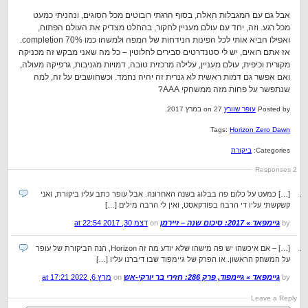
אבל גם עם המגבלות האלה, בסוף הרגתי רובוטים מכל הסוגים, ונהניתי כמעט
מכל רגע. וזה, יחד עם עולם מעניין לחקור, בהחלט מצדיק את העולם הפתוח,
ואפילו הביא אותי לכל הפינות הנידחות של המפה ולמשהו כמו 70% completion.
אז אתם רואים, יש לי סטנדרטים סבירים לחלוטין – כל מה שאני מבקש זה מכניקה
מקורית וכיפית, עולם מעניין, עלילה מרכזית טובה, דמויות מגניבות, גרפיקה מעולה,
ואם אפשר גם דמות ראשית לא גנרית זה יהיה נחמד. וכשחושבים על זה, למה
שנתפשר על פחות מזה ממשחקי AAA?
Posted by
עופר שוורץ
on 27 במרץ 2017.
Tags:
Horizon Zero Dawn
Categories:
ביקורת
2 Responses
[…] כמעט על כלום פה בבלוג בשנה האחרונה. אבל עופר כתב עליו ביקורת, ואני
קשקשתי עליו די הרבה בפודקאסט, ואין לי הרבה מילים […]
by
גיימפאד » 2017: סיכום שנה – זיירמן
on
דצמ 30, 2017 at 22:54
[…] – אם איכשהו יש פה מישהו שלא יודע מה זה Horizon, הנה הביקורת של עופר
על המשחק הראשון. או הפרק של גיימפוד שבו דיברנו עליו […]
by
גיימפאד » גיימפוד, פרק 286: חזירי בר יורקי-אש
on
מרץ 6, 2022 at 17:21
Leave a Reply