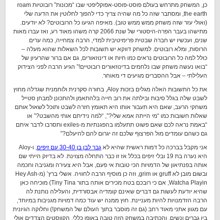
כן, המשחק מתרחש בעולם פוסט-פוסט-אפוקליפטי שבו “מכונות” רובוטיות roam
the earth, ומסתבר שזה כל מה שהיה צריך כדי להפוך לחלוטין את הדעה שלי
(ואולי עזר שזה משחק ממש ממש טוב). מאיפה הגיעו כל הרובוטים? לא יודעים.
מתישהו בעבר הפרה-היסטורי של שנת 2066 קרה משהו מאוד רע, ואז עברו מאות
שנים, ועכשיו יש חברה שבטית פרימיטיבית למדי, הרבה צמחייה, כמה ערים
הרוסות, ומלא רובוטים. למשחק דווקא יש תשובות לכל השאלות שהוא מעלה –
כולל למה כל הרובוטים נראים כמו חיות או דינוזאורים, גם אם ברור שהרעיון של
“בואו נעשה משחק שבו נלחמים בדינוזאורים רובוטיים!” הגיע הרבה לפני הצידוק
העלילתי – אבל ההסברים מגיעים די מאוחר.
את כל התשובות האלה מגלים בזכות Aloy, בחורה סקרנית ולוחמנית שגדלה מחוץ
לשבט שלה בגלל סיבות ובילתה את רוב חייה בלהתאמן ולהתכונן למבחן סטייל
משחקי הרעב, שאם היא תעבור אותו היא תאומץ חזרה לשבט ותוכל לשאול אותם
שאלות חשובות כמו “מי הייתה אמא שלי?”, “למה נידיתם אותי מהשבט?” או
“באמת נראה לכם שאם פשוט תתעלמו בהפגנתיות מ-exiles ותסרבו לדבר איתם
גם כשהם עומדים מול הפרצוף שלכם זה יגרום להם להיעלם?”
אני מקבל בברכה כל דמות ראשית שהיא לא
גבר לבן בן 30-40 עם זיפים
, ו-Aloy
היא נערה בת 19 ובלי זיפים בכלל אז זו כבר התחלה מצוינת. לא בדיוק הייתי שם
אותה בפנתיאון של הדמויות הכי טובות אי פעם, אבל היא צעירה ומגניבה וחכמה
ובשום מובן לא gruff או grim, וזה כן מוסיף הרבה לחוויה. אשלי ברץ’ (מ-Hey Ash
Watcha Playin, אם כי רובכם בטח מכירים אותה בתור Tiny Tina) מוכיחה כאן
שהיא יודעת לעשות גם דברים שאינם קומדיה אבסורדית, והעלילה נותנת לה
הרבה הזדמנויות להיות מעניינת. חוץ ממנה יש עוד כמה דמויות מגניבות במיוחד,
עם מגוון אתני מאוד רחב (גם זה מוסבר בתוך העולם של המשחק!) וחלוקה הגיונית
בין גברים ונשים, והכתיבה במשחק הזה טובה באופן כללי. הקווסטים הצדדים אולי