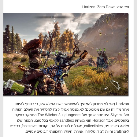
ואז הגיע Horizon: Zero Dawn.
Horizon (אני לא מתכוון להמשיך להשתמש בשם המלא שלו, כי בנוסף להיותו
ארוך מדי זה גם שם מטומטם) לא מנסה אפילו קצת להסתיר את העולם הפתוח
שלו. Skyrim היה יותר אוסף של dungeons, ו-The Witcher 3 התמקד בעיקר
בקווסטים, אבל Horizon הוא משחק sandbox קלאסי בכל מובן. המפה שלו
מלאה באייקונים, collectibles, מגדלים לטפס עליהם, נקודות fast travel, רכיבים
ל-crafting וחיות לצוד. סליחה, אמרתי חיות? התכוונתי רובוטים ענקיים.