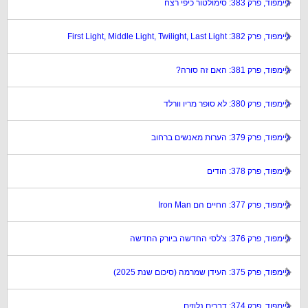
גיימפוד, פרק 383: סימולטור כיפי רצח
גיימפוד, פרק 382: First Light, Middle Light, Twilight, Last Light
גיימפוד, פרק 381: האם זה סורה?
גיימפוד, פרק 380: לא סופר מריו וורלד
גיימפוד, פרק 379: הערות מאנשים ברחוב
גיימפוד, פרק 378: הודים
גיימפוד, פרק 377: החיים הם Iron Man
גיימפוד, פרק 376: צ'לסי החדשה ביורק החדשה
גיימפוד, פרק 375: העידן שמרמה (סיכום שנת 2025)
גיימפוד, פרק 374: דברים נלוזים