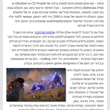
פחות – אם אתם מצפים מהם למשהו ברמה של CD Projekt או Obsidian או
אפילו Bethesda בהחלט תתאכזבו – אבל הסיפור הראשי כתוב טוב והעולם עצמו
בנוי מצוין. למעשה, Horizon מכיל
שני
עולמות שבנויים מצוין: זה של המשחק
עצמו, והעולם הדיסטופי של שנות ה-2060, מיד לפני האסון, שאפשר ללמוד עליו
מכל מיני חורבות “עתיקות” וטקסטים/audiologs שמוצאים בהן. ועיצוב גרפי
מדהים בשביל שניהם.
אבל עם כל הכבוד לדמויות ועולם ועלילה ו
גרפיקה מרהיבה
, אנחנו פה בשביל
להילחם ברובוטים, לא? והמשחק לחלוטין מודע לזה; הרובוטים מפוזרים בכל רחבי
המפה, חלקים גדולים מהעלילה סובבים סביבם, רוב הקווסטים הצדדיים מכילים
כמות כלשהי של מכונות שצריך להרוג, ציד מכונות הוא הדרך העיקרית להשיג
משאבים, וכמעט כל הבוסים במשחק הם פשוט רובוטים גדולים ומפחידים יותר.
שזה טוב, כי בני אדם הם מעצבנים ולא מעניינים במיוחד (וגם במשחק). גם
המכניקות האחרות – פלטפורמינג, ציד חיות, crafting – כולן גנריות ומשעממות,
ובבירור רוב הזמן של ה-game designers הושקע ברובוטים, ובצדק.
היתרון של רובוטים לעומת חיות
או בני אדם, מעבר ליתרון
הברור של coolness factor,
הוא שלמעצבים יש שליטה
מלאה עליהם. יש 20+ סוגים
של “מכונות” ב-Horizon, וכולן
מעוצבות בקפידה מבחינת
תפקיד, גודל, מראה, נשק,
דפוסי התנהגות, נקודות תורפה, ואפילו סאונד (הרשים אותי במיוחד שהציפורים