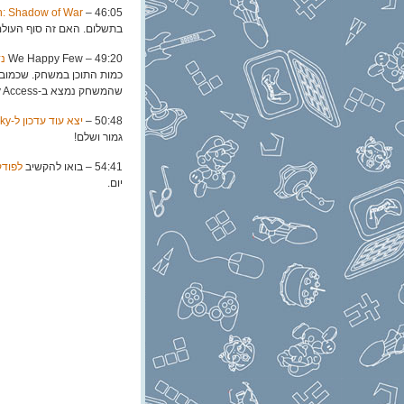
46:05 –
Middle Earth: Shadow of War יכ
בתשלום. האם זה סוף העול
49:20 – We Happy Few
נד
כמות התוכן במשחק. שכמובן,
שהמשחק נמצא ב-Early Access כבר לא מעט זמן.
50:48 –
יצא עוד עדכון ל-No Man’s Sky
גמור ושלם!
54:41 – בואו להקשיב
לפוד
יום.