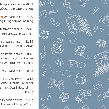
מטורפת, עם גרפיקה שכולה stick-figures ופרות רשעיות. היה מצחיק.
24:30 – זיירמן ממליץ על
פרק 157 של הפודקאסט
Kingdom of Loathing ו-West of Loathing.
לשחק בעיקר במשחק המרתק 
משמעותית בזכות חוויית ה-VR.
פרופגנדה שמבוססים על דמו
40:03 – זיירמן המשיך לשחק ב-Stellaris ורק רוצה לספר סיפור מהמשחק.
 Launcher
לזה Battle.net בכל מקרה. אבל בליזארד
במקום.
44:37 – Valve הכריזה על משחק חדש! שהוא
ב-2018, if you’re into that sort of thing.