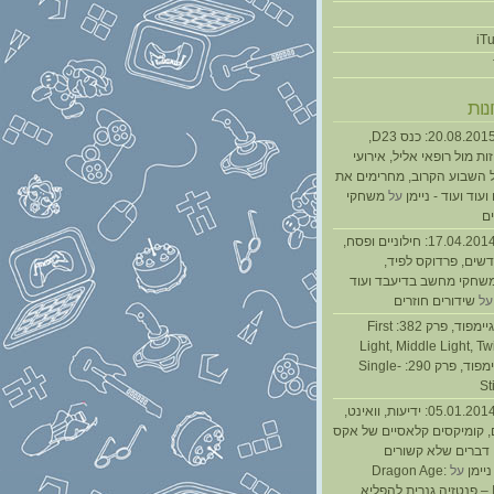
נות
נגנז בגנזך 20.08.2015: כנס D23,
ת מול רופאי אליל, אירועי
 השבוע הקרוב, מחרימים את
עוד ועוד - ניימן
על
משחקי
ם
נגנז בגנזך 17.04.2014: חילוניים ופסח,
שים, פרדוקס לפיד,
משחקי מחשב בדיעבד ועוד
ל
שידורים חוזרים
גיימפאד » גיימפוד, פרק 382: First
Light, Middle Light, Twi
גיימפוד, פרק 290: Single-
St
נגנז בגנזך 05.01.2014: ידיעות, וואינט,
, קומיקסים קלאסיים של אקס
ן דברים שלא קשורים
ניימן
על
Dragon Age:
Inquisition – פנטזיה גנרית להפליא