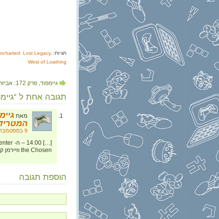
תגיות:
,
ncharted: Lost Legacy
West of Loathing
גיימפוד, פרק 172: אביזרי סקס רובוטיים
תגובה אחת ל “גיימפוד, פרק 173: ז
מאת
המטרידו
9 בספטמבר, 2017 בשעה 21:29
the Chosen וזיירמן קשקש עליו כבר בפרק הקודם. […]
הוספת תגובה