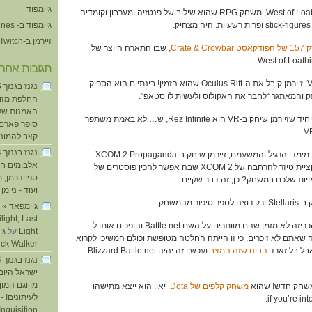
גיימפוד
20:09 – עופר שיחק ב-West of Loathing, משחק RPG שהוא שילוב של פנטזיה ומערבון וקומדיה
גיימפוד ב- iTunes
זיירמן ב-Twitch
 Crate & Crowbar
, שבו התארח היוצר של
תגובות אחרו
25:46 – השבוע בחדשות VR: זיירמן קיבל את ה-Oculus Rift שהוא הזמין! בינתיים הוא הספיק
והמאתגר “לחבר את האקולוס ולעשות לו סטאפ”.
החלפת מזוזו
האמנות של
31:15 – המשחק האמיתי היחיד שזיירמן שיחק ב-VR הוא Rez Infinite, ש… לא באמת משתפר
סופר פארם ו
קצב להמוני
38:46 – בינתיים בעולם הדו-מימדי הרגיל והמשעמם, זיירמן שיחק ב-XCOM 2 Propaganda
אלבומים חד
Center, שהוא, אממ, אפליקציית טיזר להרחבה של XCOM 2 שבה אפשר להכין פוסטרים של
ספיידרמן, 
יות שלכם במשחק? כן, זה דבר שקיים.
ועוד - ניימן
ע
light, Last
43:18 – זוכרים שבליזארד הכריזה לא מזמן שהם מוותרים על השם Battle.net והופכים אותו ל-
Light
על
Blizzard? כנראה שאתם לא זוכרים, כי זו הייתה החלטה מטופשת וכולם המשיכו לקרוא
ick Walker
הבינו שזה המצב
ועכשיו זה יהיה Blizzard Battle.net
ישראל היום
מן וגם המו
משחק קלפים של Dota
. יאי. הוא ייצא מתישהו
לעיתונים! - 