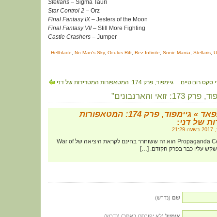
Stellaris
– Sigma Tauri
Star Control 2
– Orz
Final Fantasy IX
– Jesters of the Moon
Final Fantasy VII –
Still More Fighting
Castle Crashers
– Jumper
Hellblade
,
No Man's Sky
,
Oculus Rift
,
Rez Infinite
,
Sonic Mania
,
Stellaris
,
U
גיימפוד, פרק 174: המטאפורות המטרידות של דני
ואי והארנבונים”
גיימפאד » גיימפוד, פרק 174: המטאפורות
ת של דני
:
[…] 14:00 – ה- Propaganda Center הוא זה ששוחרר בחינם לקראת היציאה של War of
שם
(נדרש)
אימייל
(לא יפורסם באתר) (נדרש)