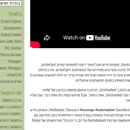
ארכיונים
בלוגרול
Errant Signal
Eurogamer
Extra Credits
ers with Jobs
PC Gamer
Penny Arcade
Polygon
1:33 – ארז שיחק ב-Sonic Mania, משחק חדש אבל מאוד דומה למשחקי סוניק הקלאסיים,
aper, Shotgun
לל הרבה מעריצים ומודרים של המשחקים הקלאסיים. וזה בהחלט
סיידקווסט
וניק טוב! מי היה מאמין שכל מה שהיה צריך זה לתת לאנשים שאוהבים
ת משחק בסגנון המשחקים שהצליחו.
שורפים משחקי
5:22 – ארז שיחק גם ב-Uncharted: Lost Legact, הרחבה stand-alone בכיכובן של קלואי
עוד גיימפאד!
מאנצ’רטד 2+3 ונדין מ-4. זה עוד Uncharted, שזה נחמד, אבל מרגיש קצת כמו אותו דבר. וגם עולה
ארז ב-Twitch
גיימפאד ב- Steam
Redemption
Revenge
Sacrifice, משחק חדש
גיימפאד בטוויט
Ninj שבו הגיבורה סובלת מבעיות נפשיות בצורה מאוד ריאליסטית (הם התייעצו עם
מומחים וכו’). וגם יש חידות מטופשות וקרבות hack&slash גנריים, כי זה בכל זאת משחק של Ninja
גיימפאד ביוטיוב
גיימפאד בפייסב