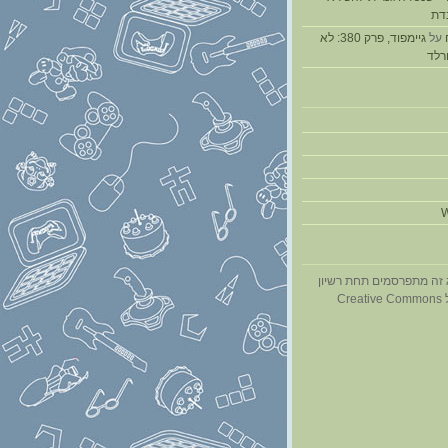
דת
על
גיימפוד, פרק 380: לא
ורלד
W
 זה מתפרסמים תחת רשיון
Cr