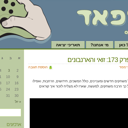
כאן
מי אנחנו?
תאריכי יציאה
א
הארנבונים
א
ב
ג
הוספת תגובה
יימפוד
4
3
2
1
10
9
משחקים חדשים ומעניינים, כולל המשכים, חידושים, הרחבות, ואפילו
8
17
16
 כך הרבה משחקים, למעשה, שארז לא מצליח לזכור איך קוראים
5
24
23
31
30
« יול
ארכיונים