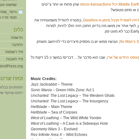
יל micro-transactions
שהן פחות או יותר צ’יטים
שפשוט עוב
ם או סתם מטופש?
גיימר_שמח
סופר מריו ו
חה לאפריל וקיבל מימון מ-Gearbox
, במטרה להגדיל משמעותית את
 לאף אחד אין מושג מה בדיוק התוכן הזה הולך להיות, למרות
כלים
הרשמה
, ועכשיו ממש יש בו מספיק פיצ’רים כדי להיחשב משחק
התחבר
פיד רשומות
קאסט החדש של ארז
, שבו הוא מדבר על… דברים! במשך כ-15 דקות כל
פיד תגובות
ordPress.org
זכויות יוצרים
Music Credits:
Jazz Jackrabbit
– Theme
הפוסטים בבלוג
Sonic Mania
– Green Hills Zone: Act 1
ייחוס-שיתוף של eative Commons
Uncharted: The Lost Legacy
– The Western Ghats
Uncharted: The Lost Legacy
– The Insurgency
Hellblade
– Main Theme
Hellblade
– Sea of Corpses
West of Loathing
– The Wild White Yonder
West of Loathing
– A Cave is a Sideways Hole
Geometry Wars 3 –
Evolved
Rez Infinite Area X
– Wild Echoes