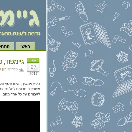
ראשי
התחל 
גיימפוד, פרק 173: זואי ו
אוג
27
עופר שוורץ|
ג
2017
הקיץ ממשיך, ואיתו שטף של 
משחקים חדשים לחלוטין! כל
לגיבורים של כל אחד מהם.