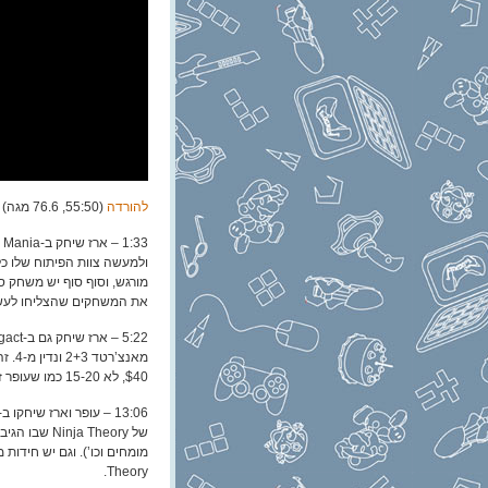
להורדה
(55:50, 76.6 מגה)
ולמעשה צוות הפיתוח שלו כ
מורגש, וסוף סוף יש משחק ס
את המשחקים שהצליחו לעשו
$40, לא 15-20 כמו שעופר זכר.
13:06 – עופר וארז שיחקו ב-Hellblade: Senua’s
של a Theory
Theory.