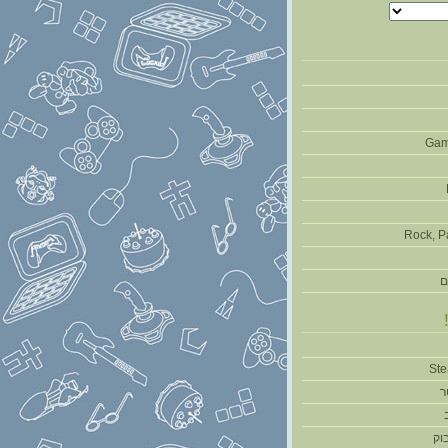
Gam
Rock, P
ם
ר
וק