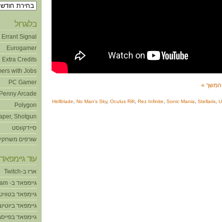
ארכיונים
בלוגרול
Errant Signal
Eurogamer
Extra Credits
ers with Jobs
PC Gamer
המשך »
Penny Arcade
Hellblade
,
No Man's Sky
,
Oculus Rift
,
Rez Infinite
,
Sonic Mania
,
Stellaris
,
U
Polygon
aper, Shotgun
סיידקווסט
שורפים משחקי
עוד גיימפאד!
ארז ב-Twitch
גיימפאד ב- Steam
גיימפאד בטוויט
גיימפאד ביוטיוב
גיימפאד בפייסב