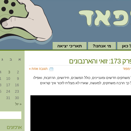
כאן
מי אנחנו?
תאריכי יציאה
א
הארנבונים
א
ב
ג
ימפוד
תגובה אחת »
4
3
2
משחקים חדשים ומעניינים, כולל המשכים, חידושים, הרחבות, ואפילו
1
10
9
 כך הרבה משחקים, למעשה, שארז לא מצליח לזכור איך קוראים
8
17
16
5
24
23
31
30
« יול
ארכיונים