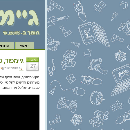
ראשי
התחל 
גיימפוד, פרק 173: זואי ו
אוג
27
עופר שוורץ|
גי
הקיץ ממשיך, ואיתו שטף של 
משחקים חדשים לחלוטין! כל
לגיבורים של כל אחד מהם.