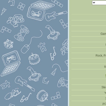
Gam
Rock, P
ם
ר
וק