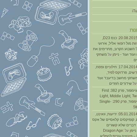
נות
נגנז בגנזך 20.08.2015: כנס D23,
ת מול רופאי אליל, אירועי
 השבוע הקרוב, מחרימים את
עוד ועוד - ניימן
על
משחקי
ם
נגנז בגנזך 17.04.2014: חילוניים ופסח,
שים, פרדוקס לפיד,
משחקי מחשב בדיעבד ועוד
ל
שידורים חוזרים
גיימפאד » גיימפוד, פרק 382: First
Light, Middle Light, Twi
גיימפוד, פרק 290: Single-
St
נגנז בגנזך 05.01.2014: ידיעות, וואינט,
, קומיקסים קלאסיים של אקס
ן דברים שלא קשורים
ניימן
על
Dragon Age:
Inquisition – פנטזיה גנרית להפליא