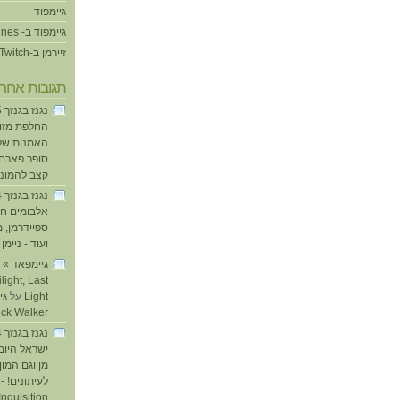
גיימפוד
גיימפוד ב- iTunes
זיירמן ב-Twitch
תגובות אחרו
החלפת מזוזו
האמנות של
סופר פארם ו
קצב להמוני
אלבומים חד
ספיידרמן, 
ועוד - ניימן
ע
light, Last
Light
על
ick Walker
ישראל היום
מן וגם המו
לעיתונים! - 